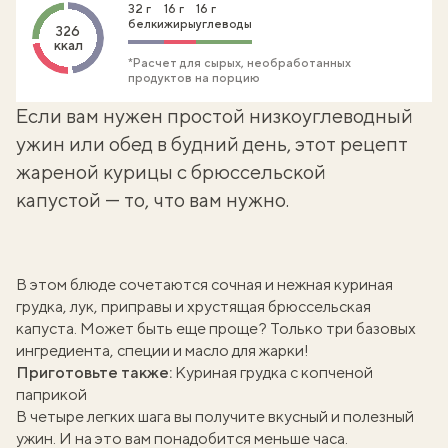
32 г
16 г
16 г
белки
жиры
углеводы
326
ккал
*Расчет для сырых, необработанных
продуктов на порцию
Если вам нужен простой низкоуглеводный
ужин или обед в будний день, этот рецепт
жареной курицы с брюссельской
капустой — то, что вам нужно.
В этом блюде сочетаются сочная и нежная куриная
грудка, лук, приправы и хрустящая
брюссельская
капуста
. Может быть еще проще? Только три базовых
ингредиента, специи и масло для жарки!
Приготовьте также:
Куриная грудка с копченой
паприкой
В четыре легких шага вы получите вкусный и полезный
ужин. И на это вам понадобится меньше часа.