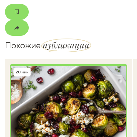
публикации
Похожие
20 мин
Время приготовления