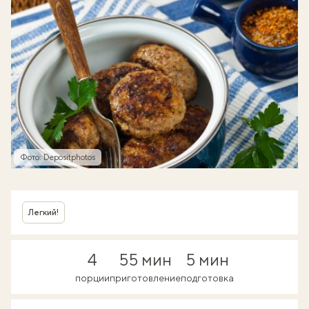
Фото: Depositphotos
Легкий!
4
55 мин
5 мин
порции
приготовление
подготовка