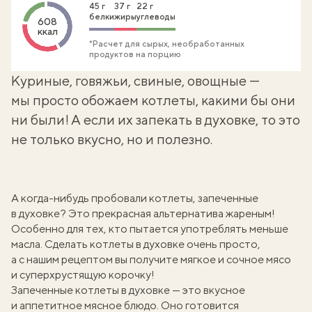
45 г
37 г
22 г
белки
жиры
углеводы
608
ккал
*Расчет для сырых, необработанных
продуктов на порцию
Куриные, говяжьи, свиные, овощные —
мы просто обожаем котлеты, какими бы они
ни были! А если их запекать в духовке, то это
не только вкусно, но и полезно.
А когда-нибудь пробовали котлеты, запеченные
в духовке? Это прекрасная альтернатива
жареным
!
Особенно для тех, кто пытается употреблять меньше
масла. Сделать котлеты в духовке очень просто,
а с нашим рецептом вы получите мягкое и сочное мясо
и суперхрустящую корочку!
Запеченные котлеты в духовке — это вкусное
и аппетитное мясное блюдо. Оно готовится