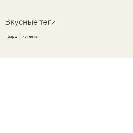
Вкусные теги
фарш
котлеты
вать
k