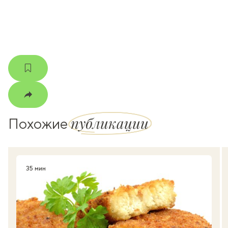
мма
публикации
Похожие
35 мин
Время приготовления