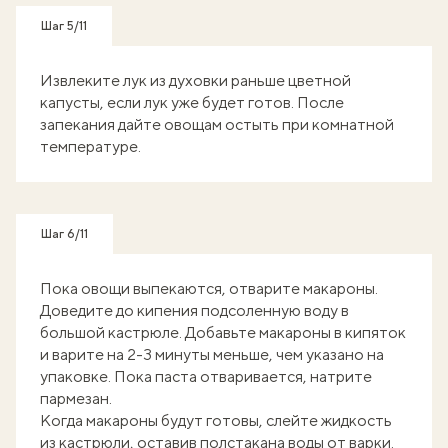
Шаг 5/11
Извлеките лук из духовки раньше цветной
капусты, если лук уже будет готов. После
запекания дайте овощам остыть при комнатной
температуре.
Шаг 6/11
Пока овощи выпекаются, отварите макароны.
Доведите до кипения подсоленную воду в
большой кастрюле. Добавьте макароны в кипяток
и варите на 2-3 минуты меньше, чем указано на
упаковке. Пока паста отваривается, натрите
пармезан.
Когда макароны будут готовы, слейте жидкость
из кастрюли, оставив полстакана воды от варки.