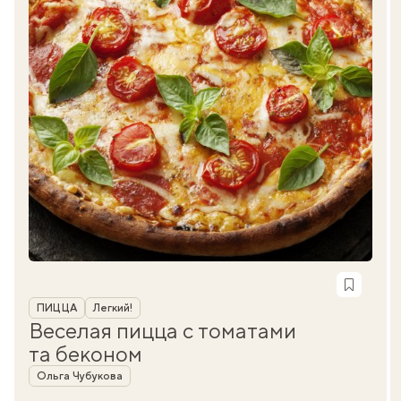
Рубрика
ПИЦЦА
Легкий!
Веселая пицца с томатами
та беконом
Автор
Ольга Чубукова