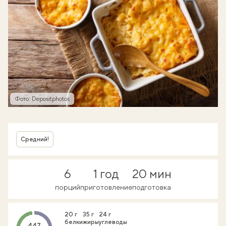
Фото: Depositphotos
Средний!
6
1 год
20 мин
порций
приготовление
подготовка
20 г
35 г
24 г
белки
жиры
углеводы
447