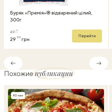
Буряк «Премія»® відварений цілий,
300г
99
49
Перейти
99
29
грн
Обратно
Впере
публикации
Похожие
40 мин
Время приготовления