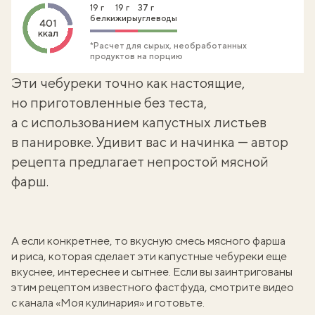
19 г
19 г
37 г
белки
жиры
углеводы
401
ккал
*Расчет для сырых, необработанных
продуктов на порцию
Эти чебуреки точно как настоящие,
но приготовленные без теста,
а с использованием капустных листьев
в панировке. Удивит вас и начинка — автор
рецепта предлагает непростой мясной
фарш.
А если конкретнее, то вкусную смесь мясного фарша
и риса, которая сделает эти капустные чебуреки еще
вкуснее, интереснее и сытнее. Если вы заинтригованы
этим рецептом
известного фастфуда
, смотрите видео
с канала «Моя кулинария» и готовьте.