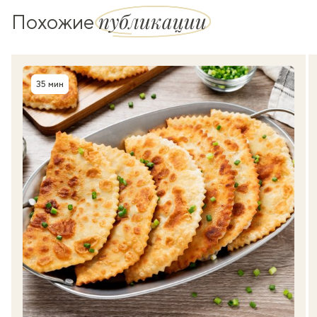
публикации
Похожие
35 мин
Время приготовления