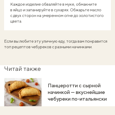
Каждое изделие обваляйте в муке, обмакните
в яйцо и запанируйте в сухарях. Обжарьте масло
с двух сторон на умеренном огне до золотистого
цвета.
Если вы любите эту уличную еду, тогда вам понравится
топ рецептов
чебуреков с разными начинками
.
Читай также
Панцеротти с сырной
начинкой — вкуснейшие
чебуреки по-итальянски