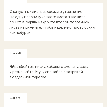
С капустных листьев срежьте утолщение.
На одну половину каждого листа выложите
по 1 ст. л. фарша, накройте второй половиной
листа и прижмите, чтобы изделие стало плоским
как чебурек.
Шаг 4/5
Яйца вбейте в миску, добавьте сметану, соль
и размешайте. Муку смешайте с паприкой
в отдельной тарелке.
Шаг 5/5