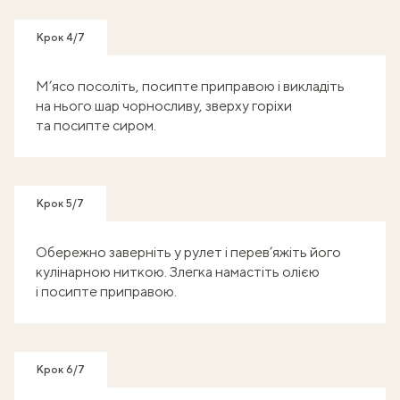
Крок 4/7
М’ясо посоліть, посипте приправою і викладіть
на нього шар чорносливу, зверху горіхи
та посипте сиром.
Крок 5/7
Обережно заверніть у рулет і перев’яжіть його
кулінарною ниткою. Злегка намастіть олією
і посипте приправою.
Крок 6/7