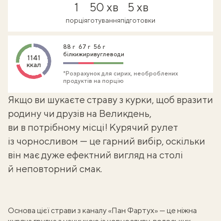
1
50 хв
5 хв
порція
готування
підготовки
88 г
67 г
56 г
білки
жири
вуглеводи
1141
ккал
*Розрахунок для сирих, необроблених
продуктів на порцію
Якщо ви шукаєте
страву з курки
, щоб вразити
родину чи друзів на Великдень,
ви в потрібному місці! Курячий рулет
із чорносливом — це гарний вибір, оскільки
він має дуже ефектний вигляд на столі
й неповторний смак.
Основа цієї страви з каналу «Пан Фартух» — це ніжна