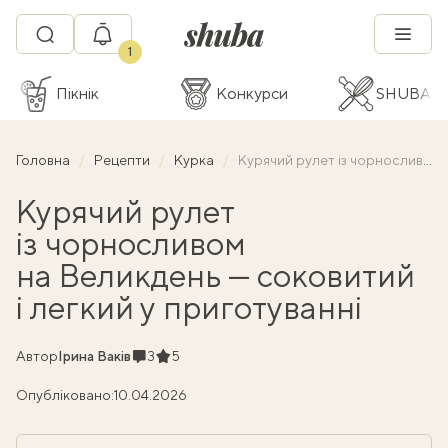
1
Пікнік
Конкурси
SHUBA C
Головна
Рецепти
Курка
Курячий рулет із чорносливом на Великдень — соковитий і легкий у приготуванні
Курячий рулет
із чорносливом
на Великдень — соковитий
і легкий у приготуванні
Коментарі
Рейтинг
Автор
Ірина Ваків
3
5
Опубліковано:
10.04.2026