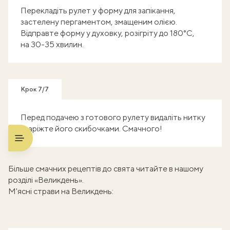
Перекладіть рулет у форму для запікання,
застелену пергаментом, змащеним олією.
Відправте форму у духовку, розігріту до 180°C,
на 30-35 хвилин.
Крок 7/7
Перед подачею з готового рулету видаліть нитку
і наріжте його скибочками. Смачного!
Більше смачних рецептів до свята читайте в нашому
розділі
«Великдень»
.
М'ясні страви на Великдень: