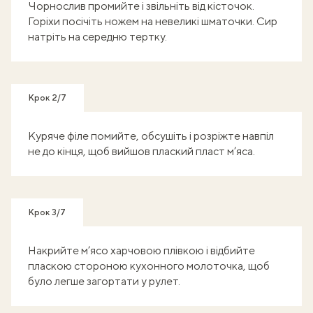
Чорнослив промийте і звільніть від кісточок.
Горіхи посічіть ножем на невеликі шматочки. Сир
натріть на середню тертку.
Крок 2/7
Куряче філе помийте, обсушіть і розріжте навпіл
не до кінця, щоб вийшов плаский пласт м’яса.
Крок 3/7
Накрийте м’ясо харчовою плівкою і відбийте
пласкою стороною кухонного молоточка, щоб
було легше загортати у рулет.