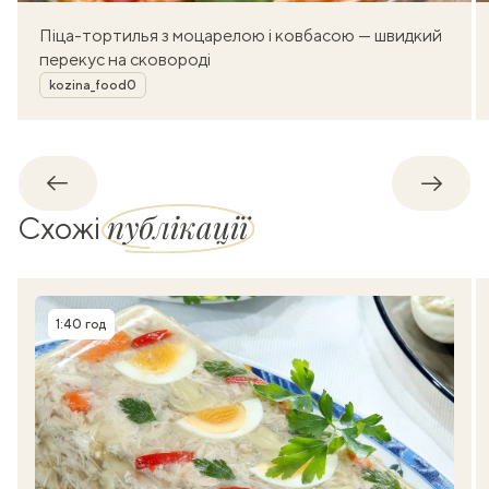
Піца-тортилья з моцарелою і ковбасою — швидкий
перекус на сковороді
Автор
kozina_food0
Назад
Впере
публікації
Схожі
1:40 год
Час приготування