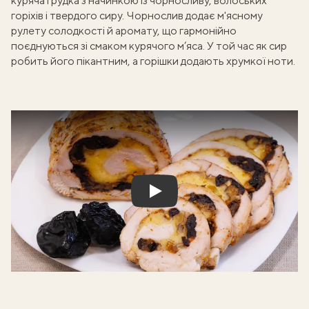
куряча грудка з начинкою із чорносливу, волоських
горіхів і твердого сиру. Чорнослив додає
м'ясному
рулету
солодкості й аромату, що гармонійно
поєднуються зі смаком курячого м’яса. У той час як сир
робить його пікантним, а горішки додають хрумкої ноти.
Play