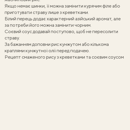
Якщо немає шинки, її можна замінити курячим філе або
приготувати страву лише з креветками.
Білий перець додає характерний азійський аромат, але
за потреби його можна замінити чорним.
Соєвий соус додавай поступово, щоб не пересолити
страву.
За бажанням доповни рис кунжутом або кількома
краплями кунжутної олії перед подачею.
Рецепт смаженого рису з креветками та соєвим соусом