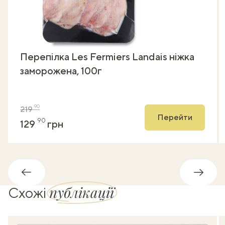
Перепілка Les Fermiers Landais ніжка
заморожена, 100г
90
219
Перейти
90
129
грн
Назад
Впере
публікації
Схожі