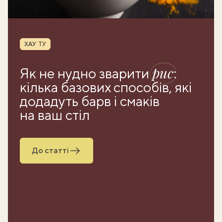
Рубрика
ХАУ ТУ
рис
Як не нудно зварити
:
кілька базових способів, які
додадуть барв і смаків
на ваш стіл
До статті