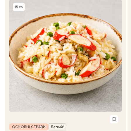
15 хв
Час приготування
Рубрика
ОСНОВНІ СТРАВИ
Легкий!