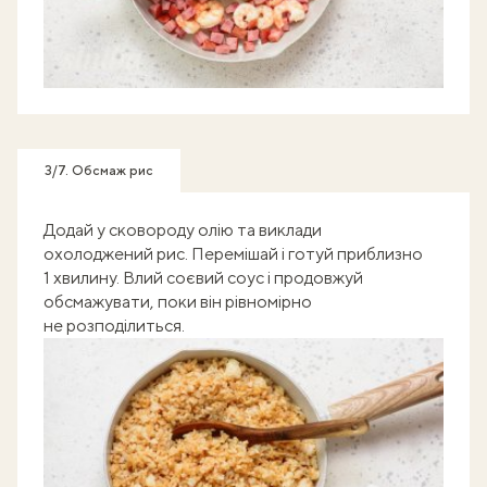
3/7. Обсмаж рис
Додай у сковороду олію та виклади
охолоджений рис. Перемішай і готуй приблизно
1 хвилину. Влий соєвий соус і продовжуй
обсмажувати, поки він рівномірно
не розподілиться.