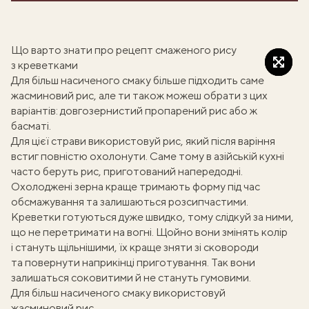
Що варто знати про рецепт смаженого рису
з креветками
Для більш насиченого смаку більше підходить саме
жасминовий рис, але ти також можеш обрати з цих
варіантів: довгозернистий пропарений рис або ж
басматі.
Для цієї страви використовуй рис, який після варіння
встиг повністю охолонути. Саме тому в азійській кухні
часто беруть рис, приготований напередодні.
Охолоджені зерна краще тримають форму під час
обсмажування та залишаються розсипчастими.
Креветки готуються дуже швидко, тому слідкуй за ними,
що не перетримати на вогні. Щойно вони змінять колір
і стануть щільнішими, їх краще зняти зі сковороди
та повернути наприкінці приготування. Так вони
залишаться соковитими й не стануть гумовими.
Для більш насиченого смаку використовуй
жасминовий рис.