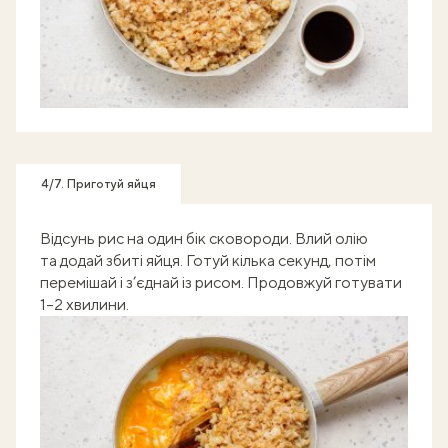
4/7. Приготуй яйця
Відсунь рис на один бік сковороди. Влий олію
та додай збиті яйця. Готуй кілька секунд, потім
перемішай і з’єднай із рисом. Продовжуй готувати
1–2 хвилини.