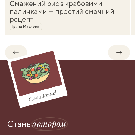
Смажений рис з крабовими
паличками — простий смачний
рецепт
Автор
Ірина Маслова
Назад
Впере
Смачніссімо!
автором
Стань