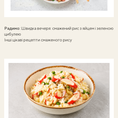
Радимо:
Швидка вечеря:
смажений рис з яйцем і зеленою
цибулею
Інші цікаві рецепти смаженого рису