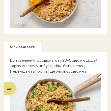
5/7. Додай овочі
Всип зелений горошок і готуй 3–5 хвилин. Додай
нарізану зелену цибулю, сіль і білий перець.
Перемішай та прогрій ще близько хвилини.