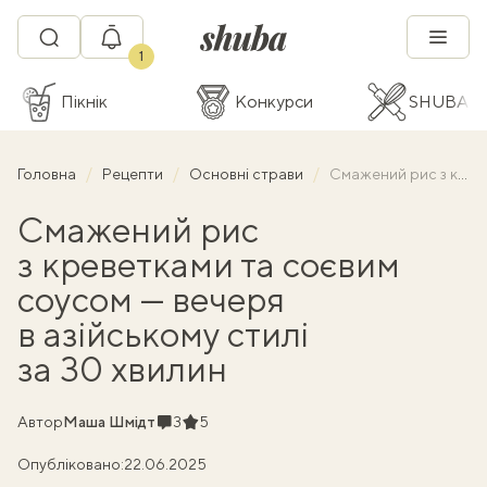
1
Пікнік
Конкурси
SHUBA C
Головна
Рецепти
Основні страви
Смажений рис з креветками та соєвим соусом — вечеря в азійському стилі за 30 хвилин
Смажений рис
з креветками та соєвим
соусом — вечеря
в азійському стилі
за 30 хвилин
Коментарі
Рейтинг
Автор
Маша Шмідт
3
5
Опубліковано:
22.06.2025