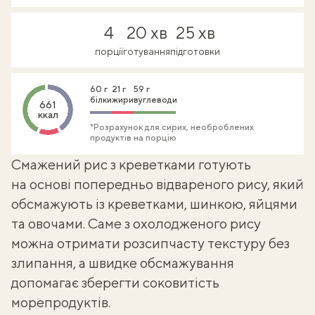
4
20 хв
25 хв
порції
готування
підготовки
60 г
21 г
59 г
білки
жири
вуглеводи
661
ккал
*Розрахунок для сирих, необроблених
продуктів на порцію
Смажений рис з креветками готують
на основі попередньо відвареного рису, який
обсмажують із креветками, шинкою, яйцями
та овочами. Саме з охолодженого рису
можна отримати розсипчасту текстуру без
злипання, а швидке обсмажування
допомагає зберегти соковитість
морепродуктів.