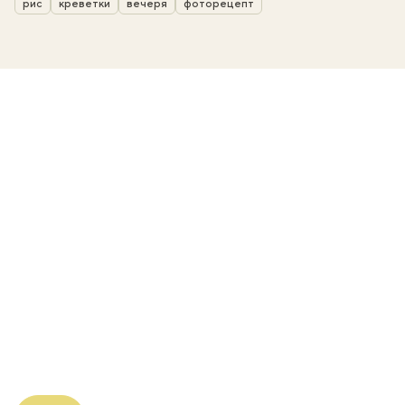
рис
креветки
вечеря
фоторецепт
ати
k
m