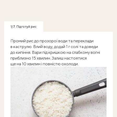
1/7. Підготуй рис
Промий рис до прозорої води та переклади
в каструлю. Влий воду, додай 1 г солі та доведи
до кипіння. Вари під кришкою на слабкому вогні
приблизно 15 хвилин. Залиш настоятися
ще на 10 хвилин і повністю охолоди.