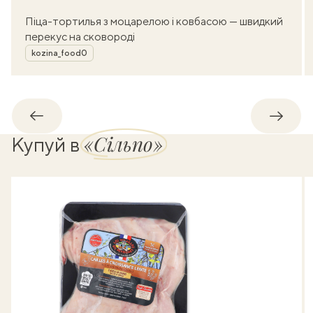
Піца-тортилья з моцарелою і ковбасою — швидкий
перекус на сковороді
Автор
kozina_food0
Назад
Впере
«Сільпо»
Купуй в