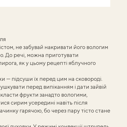
ля
стом, не забувай накривати його вологим
. До речі, можна приготувати
пирога, як у цьому рецепті
яблучного
и — підсуши їх перед цим на сковороді.
шкувати перед випіканням і дати зайвій
икласти фрукти занадто вологими,
ися сирим усередині навіть після
ачинку гарячою, бо через пару тісто стане
воєї духовки. У режимі конвекції штрудель