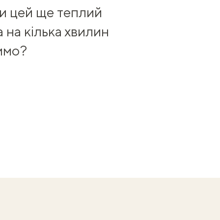
ти цей ще теплий
 на кілька хвилин
римо?