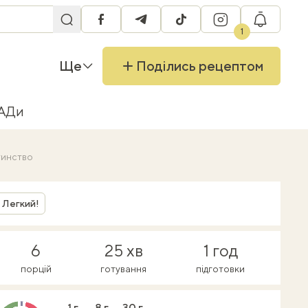
facebook
telegram
tiktok
instagram
RU
1
Ще
Поділись рецептом
БАДи
тинство
Легкий!
6
25 хв
1 год
порцій
готування
підготовки
1 г
8 г
30 г