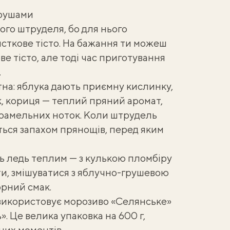
грушами
го штруделя, бо для нього
сткове тісто. На бажання ти можеш
ве тісто
, але тоді час приготування
.
на: яблука дають приємну кислинку,
к, кориця — теплий пряний аромат,
арамельних ноток. Коли штрудель
ться запахом прянощів, перед яким
 ледь теплим — з кулькою пломбіру
и, змішуватися з яблучно-грушевою
рний смак.
 використовує морозиво «Селянське»
ь». Це велика упаковка на 600 г,
ьних моментів.