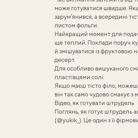
може готуватися швидше. Як
зарум’янився, а всередині т
листом фольги.
Найкращий момент для подачі
ще теплий. Поклади поруч ку
й змішуватися із фруктовою 
десерт.
Для особливо вишуканого см
пластівцями солі.
Якщо маєш тісто філо, може
він так само чудово смакує з 
Відео, як готувати штрудель
Поглянь, як готує штрудель 
(
@yukik_
). Це один з її фірмов