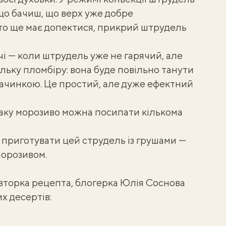
що бачиш, що верх уже добре
істо ще має допектися, прикрий штрудель
 — коли штрудель уже не гарячий, але
льку пломбіру: вона буде повільно танути
начинкою. Це простий, але дуже ефектний
аку морозиво можна посипати кількома
ш приготувати цей
струдель із грушами
—
морозивом.
авторка рецепта, блогерка Юлія Соснова
их десертів: