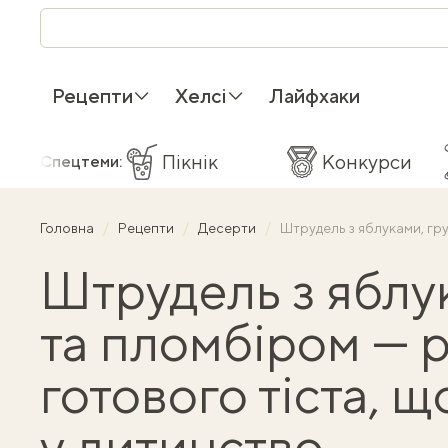
Рецепти
Хелсі
Лайфхаки
Пікнік
Конкурси
Спецтеми:
Головна
Рецепти
Десерти
Штрудель з яблуками, гр
Штрудель з яблу
та пломбіром — р
готового тіста, 
у дитинство