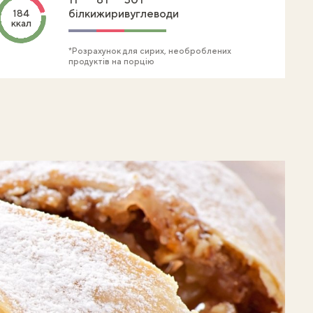
білки
жири
вуглеводи
184
ккал
*Розрахунок для сирих, необроблених
продуктів на порцію