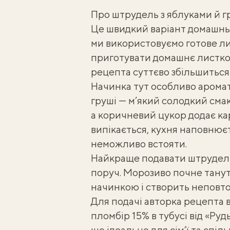
Про штрудель з яблуками й 
Це швидкий варіант домашньо
ми використовуємо готове ли
приготувати
домашнє листко
рецепта суттєво збільшиться
Начинка тут особливо аромат
груші — м’який солодкий сма
а коричневий цукор додає к
випікається, кухня наповнює
неможливо встояти.
Найкраще подавати штрудель
поруч. Морозиво почне танут
начинкою і створить неповто
Для подачі авторка рецепта
пломбір 15% в тубусі від «Руд
що ідеально для сім’ї та спіл