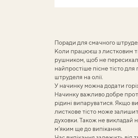
Поради для смачного штруде
Коли працюєш з листковим ті
рушником, щоб не пересихало
найпростіше пісне тісто для 
штруделя на олії
.
У начинку можна додати горіх
Начинку важливо добре проту
рідині випаруватися. Якщо в
листкове тісто може залишит
духовки. Також не викладай н
м’яким ще до випікання.
Час випікання залежить від т