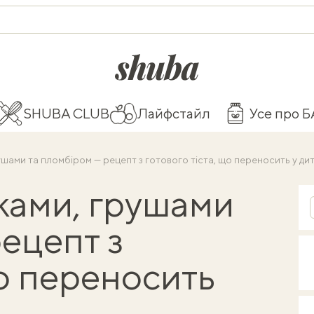
shuba.life
SHUBA CLUB
Лайфстайл
Усе про 
ушами та пломбіром — рецепт з готового тіста, що переносить у ди
ками, грушами
ецепт з
що переносить