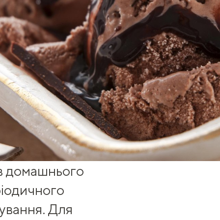
в домашнього
ріодичного
ування. Для