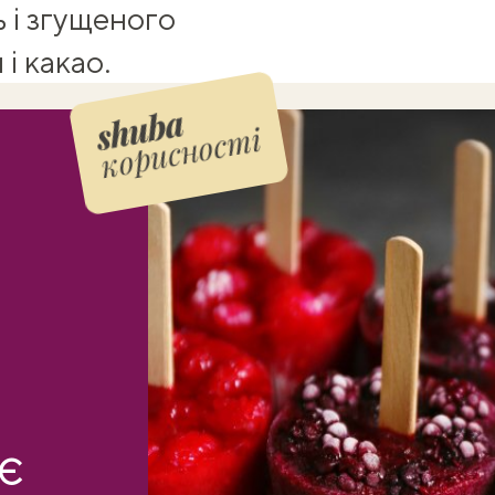
 і згущеного
і какао.
корисності
є