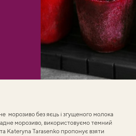
е морозиво без яєць і згущеного молока
адне морозиво
, використовуємо темний
пта
Kateryna Tarasenko
пропонує взяти