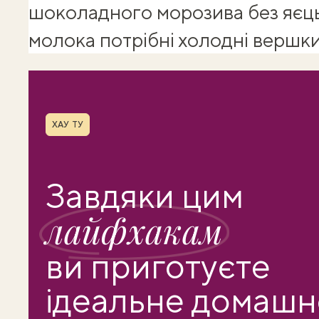
шоколадного морозива без яєць
молока потрібні холодні вершки 
Shuba корисності
Рубрика
ХАУ ТУ
Завдяки цим
лайфхакам
ви приготуєте
ідеальне домашн