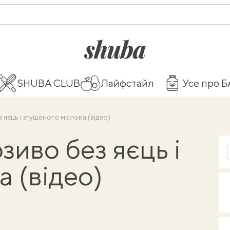
shuba.life
SHUBA CLUB
Лайфстайл
Усе про 
яєць і згущеного молока (відео)
иво без яєць і
 (відео)