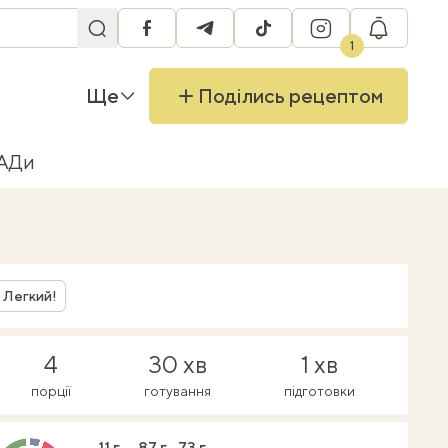
facebook
telegram
tiktok
instagram
RU
1
Ще
Поділись рецептом
БАДи
Легкий!
4
30 хв
1 хв
порції
готування
підготовки
11 г
87 г
73 г