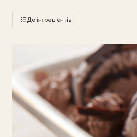
До інгредієнтів