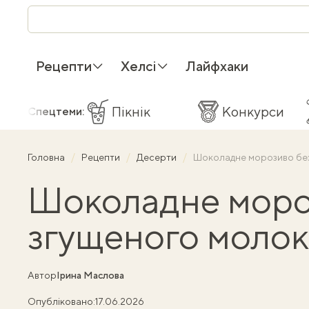
Рецепти
Хелсі
Лайфхаки
Пікнік
Конкурси
Спецтеми:
Головна
Рецепти
Десерти
Шоколадне морозиво без 
Шоколадне мороз
згущеного молока
Автор
Ірина Маслова
Опубліковано:
17.06.2026