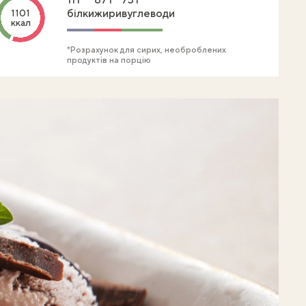
білки
жири
вуглеводи
1101
ккал
*Розрахунок для сирих, необроблених
продуктів на порцію