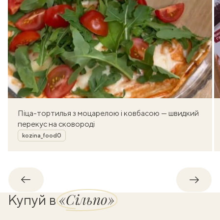
Піца-тортилья з моцарелою і ковбасою — швидкий
перекус на сковороді
Автор
kozina_food0
Назад
Впере
«Сільпо»
Купуй в