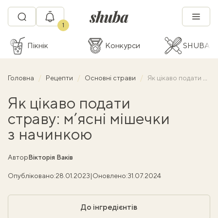
1
Пікнік
Конкурси
SHUBA C
Головна
Рецепти
Основні страви
Як цікаво подати страву: м’ясні мішечки з начинкою
Як цікаво подати
страву: м’ясні мішечки
з начинкою
Автор
Вікторія Ваків
Опубліковано:
28.01.2023
|
Оновлено:
31.07.2024
До інгредієнтів