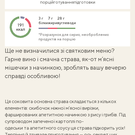
порцій
готування
підготовки
3 г
7 г
28 г
білки
жири
вуглеводи
191
ккал
*Розрахунок для сирих, необроблених
продуктів на порцію
Ще не визначилися зі святковим меню?
Гарне вино і смачна страва, як-от м’ясні
мішечки з начинкою, зроблять вашу вечерю
справді особливою!
Ця соковита основна страва складається з кількох
елементів: скибочок ніжної м’ясної вирізки,
фаршированих апетитною начинкою з рису і грибів. Під
супроводом
запеченої картоплі по-
одеськи
та апетитного соусу ця страва підкорить усіх!
Терпіння й тривале приготування — ось секрет цих