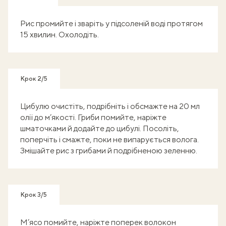
Рис промийте і зваріть у підсоленій воді протягом
15 хвилин. Охолодіть.
Крок 2/5
Цибулю очистіть, подрібніть і обсмажте на 20 мл
олії до м’якості. Гриби помийте, наріжте
шматочками й додайте до цибулі. Посоліть,
поперчіть і смажте, поки не випарується волога.
Змішайте рис з грибами й подрібненою зеленню.
Крок 3/5
М’ясо помийте, наріжте поперек волокон