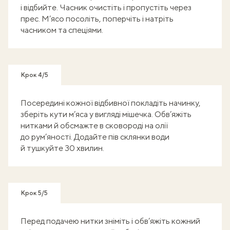
і відбийте. Часник очистіть і пропустіть через
прес. М’ясо посоліть, поперчіть і натріть
часником та спеціями.
Крок 4/5
Посередині кожної відбивної покладіть начинку,
зберіть кути м’яса у вигляді мішечка. Обв’яжіть
нитками й обсмажте в сковороді на олії
до рум’яності. Додайте пів склянки води
й тушкуйте 30 хвилин.
Крок 5/5
Перед подачею нитки зніміть і обв’яжіть кожний