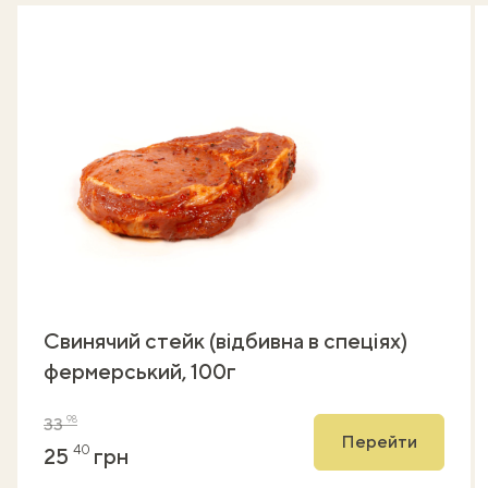
Свинячий стейк (відбивна в спеціях)
фермерський, 100г
98
33
Перейти
40
25
грн