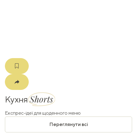
ати
k
m
Shorts
Кухня
Експрес-ідеї для щоденного меню
Переглянути всі