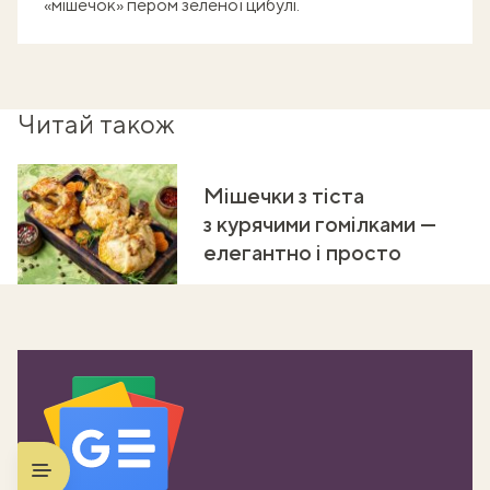
«мішечок» пером зеленої цибулі.
Читай також
Мішечки з тіста
з курячими гомілками —
елегантно і просто