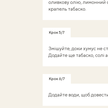
оливкову олію, лимонний сі
крапель табаско.
Крок 5/7
Змішуйте, доки хумус не с
Додайте ще табаско, солі 
Крок 6/7
Додайте води, щоб довести