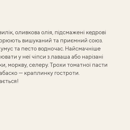
лік, оливкова олія, підсмажені кедрові
творюють вишуканий та приємний союз.
хумус
та песто водночас. Найсмачніше
ювати у неї чіпси з лаваша або нарізані
ки, моркву, селеру. Трохи томатної пасти
табаско — краплинку гостроти.
ається!