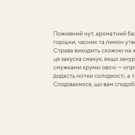
Поживний нут, ароматний бази
горішки, часник та лимон у
Страва виходить схожою на
ця закуска смакує, якщо занур
смужками хрумкі овочі — огір
додасть нотки солодкості, а 
Сподіваємося, що вам сподоб