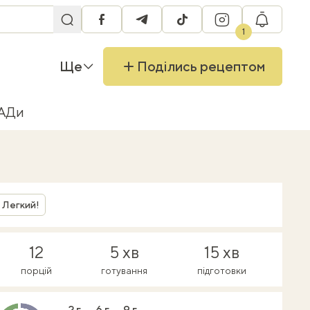
facebook
telegram
tiktok
instagram
RU
1
Ще
Поділись рецептом
БАДи
Легкий!
12
5 хв
15 хв
порцій
готування
підготовки
2 г
6 г
9 г