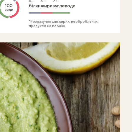
білки
жири
вуглеводи
100
ккал
*Розрахунок для сирих, необроблених
продуктів на порцію