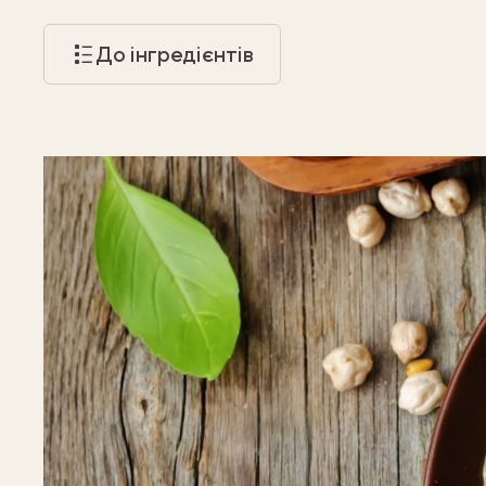
До інгредієнтів