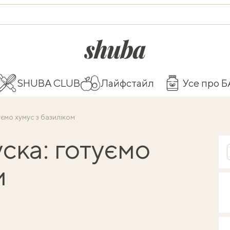
shuba.life
SHUBA CLUB
Лайфстайл
Усе про 
уємо хумус з базиліком
ска: готуємо
м