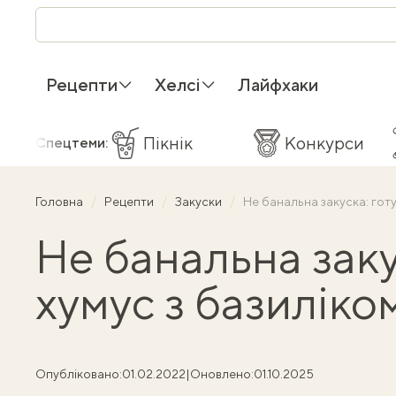
Рецепти
Хелсі
Лайфхаки
Пікнік
Конкурси
Спецтеми:
Головна
Рецепти
Закуски
Не банальна закуска: гот
Не банальна заку
хумус з базиліко
Опубліковано:
01.02.2022
|
Оновлено:
01.10.2025