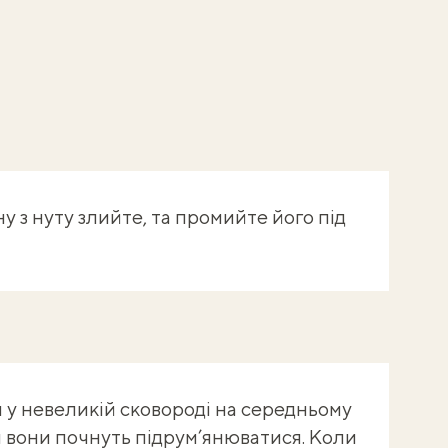
у з нуту злийте, та промийте його під
 у невеликій сковороді на середньому
ли вони почнуть підрум’янюватися. Коли