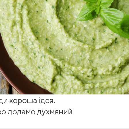
ди хороша ідея.
дро додамо духмяний