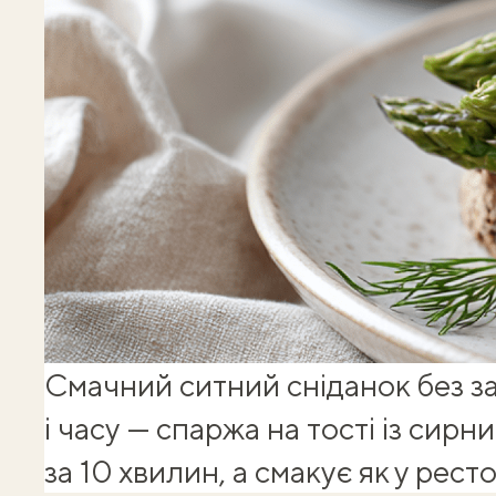
Смачний ситний сніданок без з
і часу — спаржа на тості із сирн
за 10 хвилин, а смакує як у ресто