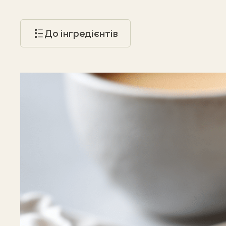
До інгредієнтів