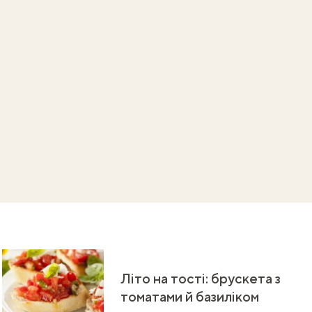
Літо на тості: брускета з
томатами й базиліком