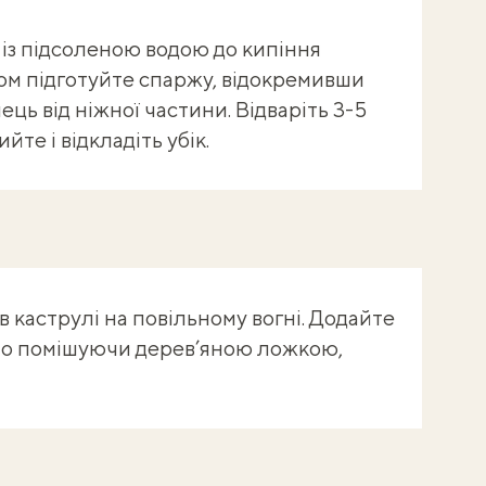
із підсоленою водою до кипіння
сом підготуйте спаржу, відокремивши
ць від ніжної частини. Відваріть 3-5
те і відкладіть убік.
в каструлі на повільному вогні. Додайте
йно помішуючи дерев’яною ложкою,