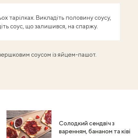
ох тарілках. Викладіть половину соусу,
іть соус, що залишився, на спаржу.
 вершковим соусом із
яйцем-пашот
.
Солодкий сендвіч з
варенням, бананом та ківі