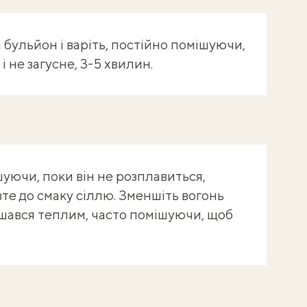
бульйон і варіть, постійно помішуючи,
і не загусне, 3-5 хвилин.
уючи, поки він не розплавиться,
те до смаку сіллю. Зменшіть вогонь
ишався теплим, часто помішуючи, щоб