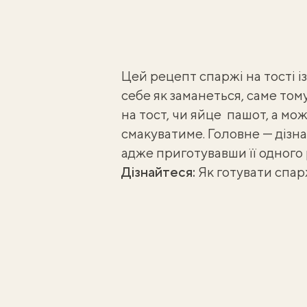
Цей рецепт спаржі на тості і
себе як заманеться, саме том
на тост, чи яйце пашот, а мож
смакуватиме. Головне — дізн
адже приготувавши її одного 
Дізнайтеся:
Як готувати спарж