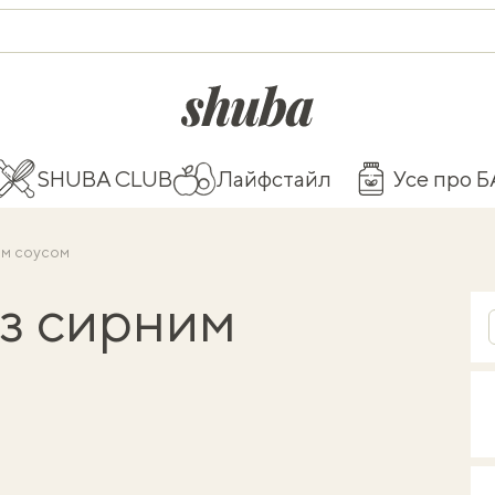
shuba.life
SHUBA CLUB
Лайфстайл
Усе про 
им соусом
із сирним