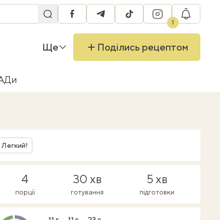
facebook
telegram
tiktok
instagram
RU
1
Ще
Поділись рецептом
БАДи
Легкий!
4
30 хв
5 хв
порції
готування
підготовки
11 г
11 г
23 г