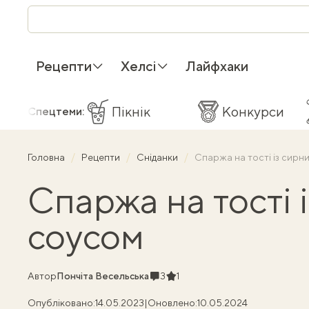
Рецепти
Хелсі
Лайфхаки
Пікнік
Конкурси
Спецтеми:
Головна
Рецепти
Сніданки
Спаржа на тості із сирн
Спаржа на тості 
соусом
Коментарі
Рейтинг
Автор
Пончіта Весельська
3
1
Опубліковано:
14.05.2023
|
Оновлено:
10.05.2024