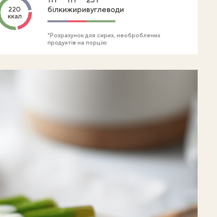
білки
жири
вуглеводи
220
ккал
*Розрахунок для сирих, необроблених
продуктів на порцію