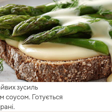
айвих зусиль
им соусом. Готується
рані.