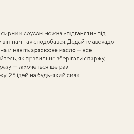
з сирним соусом можна «підганяти» під
у він нам так сподобався. Додайте авокадо
на й навіть арахісове масло — все
айтесь,
як правильно зберігати спаржу
,
разу — захочеться ще раз.
у: 25 ідей на будь-який смак