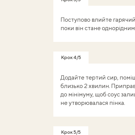
Поступово влийте гарячий 
поки він стане однорідним 
Крок 4/5
Додайте тертий сир, поміш
близько 2 хвилин. Приправ
до мінімуму, щоб соус зал
не утворювалася пінка.
Крок 5/5