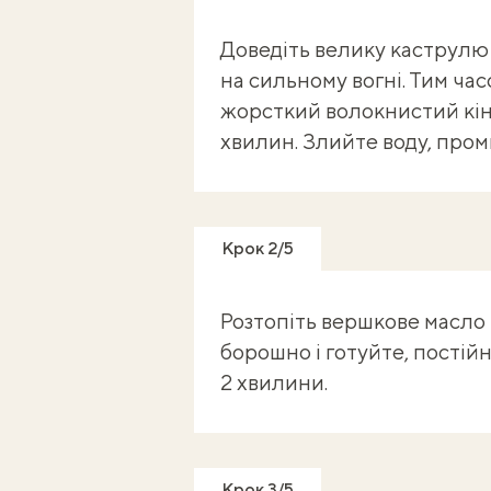
Доведіть велику каструлю 
на сильному вогні. Тим ча
жорсткий волокнистий кіне
хвилин. Злийте воду, промий
Крок 2/5
Розтопіть вершкове масло 
борошно і готуйте, пості
2 хвилини.
Крок 3/5