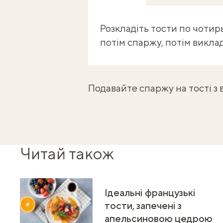
Розкладіть тости по чотирь
потім спаржу, потім виклад
Подавайте спаржу на тості з
Читай також
Ідеальні французькі
тости, запечені з
апельсиновою цедрою