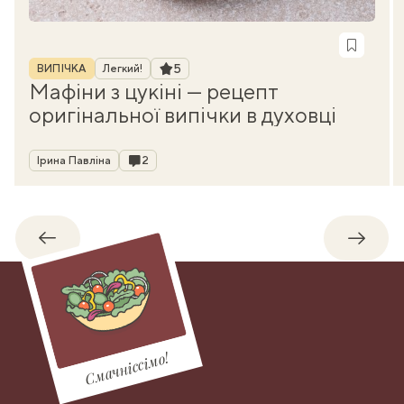
Рубрика
Рейтинг
5
ВИПІЧКА
Легкий!
Мафіни з цукіні — рецепт
оригінальної випічки в духовці
Автор
Коментарі
Ірина Павліна
2
Назад
Впере
Смачніссімо!