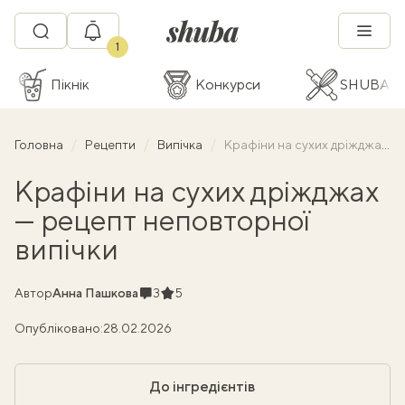
1
Пікнік
Конкурси
SHUBA C
Головна
Рецепти
Випічка
Крафіни на сухих дріжджах — рецепт неповторної випічки
Крафіни на сухих дріжджах
— рецепт неповторної
випічки
Коментарі
Рейтинг
Автор
Анна Пашкова
3
5
Опубліковано:
28.02.2026
До інгредієнтів