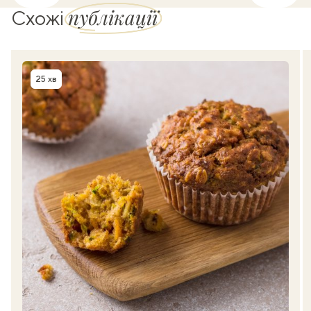
публікації
Схожі
25 хв
Час приготування