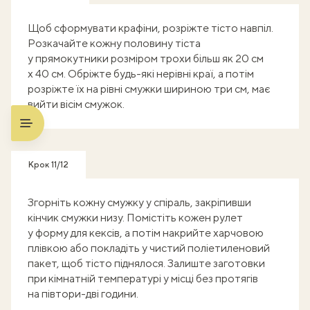
Щоб сформувати крафіни, розріжте тісто навпіл.
Розкачайте кожну половину тіста
у прямокутники розміром трохи більш як 20 см
x 40 см. Обріжте будь-які нерівні краї, а потім
розріжте їх на рівні смужки шириною три см, має
вийти вісім смужок.
Крок 11/12
Згорніть кожну смужку у спіраль, закріпивши
кінчик смужки низу. Помістіть кожен рулет
у форму для кексів, а потім накрийте харчовою
плівкою або покладіть у чистий поліетиленовий
пакет, щоб тісто піднялося. Залиште заготовки
при кімнатній температурі у місці без протягів
на півтори-дві години.