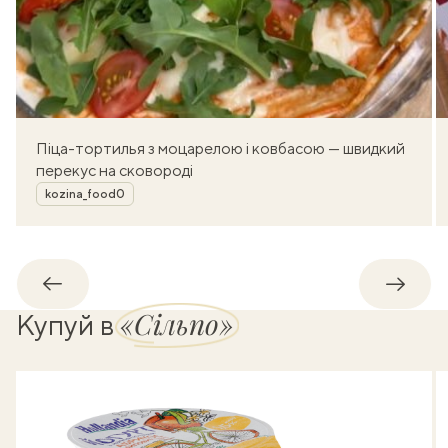
Піца-тортилья з моцарелою і ковбасою — швидкий
перекус на сковороді
Автор
kozina_food0
Назад
Впере
«Сільпо»
Купуй в