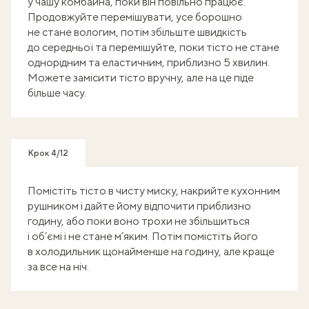
у чашу комбайна, поки він повільно працює.
Продовжуйте перемішувати, усе борошно
не стане вологим, потім збільште швидкість
до середньої та перемішуйте, поки тісто не стане
однорідним та еластичним, приблизно 5 хвилин.
Можете замісити тісто вручну, але на це піде
більше часу.
Крок 4/12
Помістіть тісто в чисту миску, накрийте кухонним
рушником і дайте йому відпочити приблизно
годину, або поки воно трохи не збільшиться
і об’ємі і не стане м’яким. Потім помістіть його
в холодильник щонайменше на годину, але краще
за все на ніч.