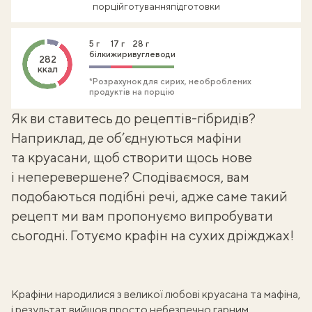
порцій
готування
підготовки
5 г
17 г
28 г
білки
жири
вуглеводи
282
ккал
*Розрахунок для сирих, необроблених
продуктів на порцію
Як ви ставитесь до рецептів-гібридів?
Наприклад, де об’єднуються мафіни
та круасани, щоб створити щось нове
і неперевершене? Сподіваємося, вам
подобаються подібні речі, адже саме такий
рецепт ми вам пропонуємо випробувати
сьогодні. Готуємо крафін на сухих дріжджах!
Крафіни народилися з великої любові круасана та мафіна,
і результат вийшов просто небезпечно гарним