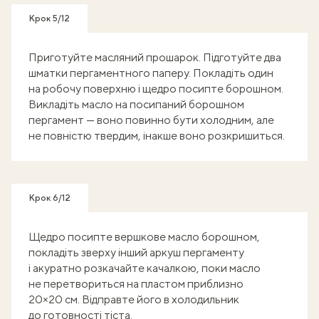
Крок 5/12
Приготуйте масляний прошарок. Підготуйте два
шматки пергаментного паперу. Покладіть один
на робочу поверхню і щедро посипте борошном.
Викладіть масло на посипаний борошном
пергамент — воно повинно бути холодним, але
не повністю твердим, інакше воно розкришиться.
Крок 6/12
Щедро посипте вершкове масло борошном,
покладіть зверху інший аркуш пергаменту
і акуратно розкачайте качалкою, поки масло
не перетвориться на пластом приблизно
20×20 см. Відправте його в холодильник
до готовності тіста.