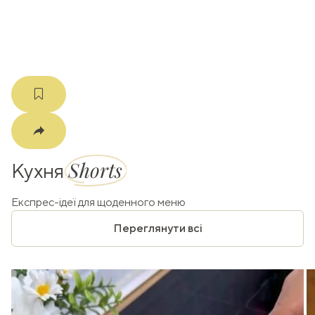
m
Shorts
Кухня
Експрес-ідеї для щоденного меню
Переглянути всі