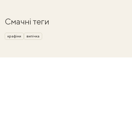
Смачні теги
крафіни
випічка
ати
k