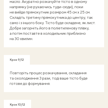
масло. Акуратно розкачуйте тісто в одному
напрямку (не рухаючись туди-сюди), поки
не вийде прямокутник розміром 45 см x 25 см.
Складіть третину прямокутника до центру, так
само і з іншого боку. Тісто буде складене, як лист.
Добре загорніть його в поліетиленову плівку,
а потім поставте в холодильник приблизно
на 30 хвилин.
Крок 9/12
Повторіть процес розкачування, складання
та охолодження 3 рази, тоді ваше тісто буде
готове до формування.
Крок 10/12