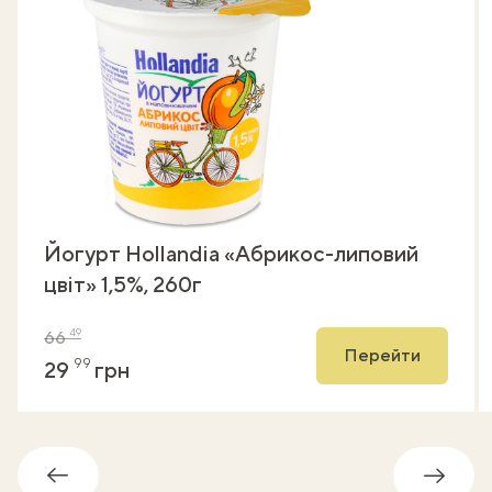
Йогурт Hollandia «Абрикос-липовий
цвіт» 1,5%, 260г
49
66
Перейти
99
29
грн
Назад
Впере