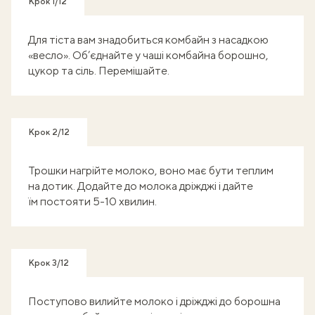
Крок 1/12
Для тіста вам знадобиться комбайн з насадкою
«весло». Об’єднайте у чаші комбайна борошно,
цукор та сіль. Перемішайте.
Крок 2/12
Трошки нагрійте молоко, воно має бути теплим
на дотик. Додайте до молока дріжджі і дайте
їм постояти 5-10 хвилин.
Крок 3/12
Поступово вилийте молоко і дріжджі до борошна