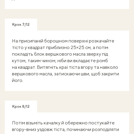
Крок 7/12
На присипаній борошном поверхні розкачайте
тісто у квадрат приблизно 25×25 см, а потім
покладіть блок вершкового масла зверху під
кутом, таким чином, ніби ви вкладаєте ромб
на квадрат. Витягніть краї тіста вгору та навколо
вершкового масла, затискаючи шви, щоб закрити
його.
Крок 8/12
Потім візьміть качалку й обережно постукайте
вгору-вниз уздовж тіста, починаючи розподіляти