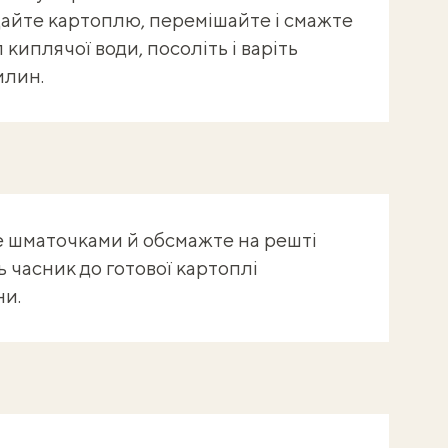
дайте картоплю, перемішайте і смажте
киплячої води, посоліть і варіть
илин.
е шматочками й обсмажте на решті
ь часник до готової картоплі
ни.