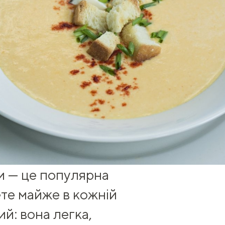
и — це популярна
нете майже в кожній
ий: вона легка,