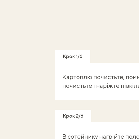
Крок 1/6
Картоплю почистьте, поми
почистьте і наріжте півкіл
Крок 2/6
В сотейнику нагрійте пол