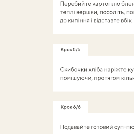
Перебийте картоплю бленд
теплі вершки, посоліть, по
до кипіння і відставте вбік.
Крок 5/6
Скибочки хліба наріжте ку
помішуючи, протягом кіль
Крок 6/6
Подавайте готовий суп-пю