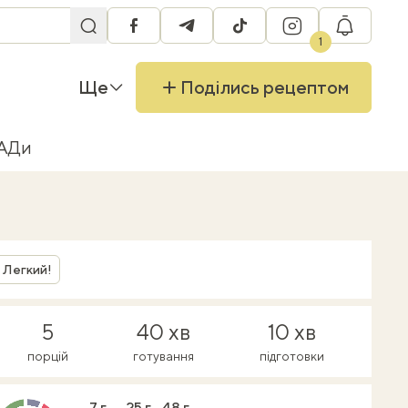
facebook
telegram
tiktok
instagram
RU
1
Ще
Поділись рецептом
БАДи
Легкий!
5
40 хв
10 хв
порцій
готування
підготовки
7 г
25 г
48 г