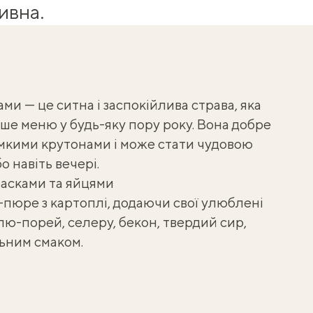
ивна.
ми — це ситна і заспокійлива страва, яка
ше меню у будь-яку пору року. Вона добре
мкими крутонами
і може стати чудовою
 навіть вечері.
басками та яйцями
у-пюре з картоплі, додаючи свої улюблені
лю-порей, селеру, бекон, твердий сир,
ьним смаком.