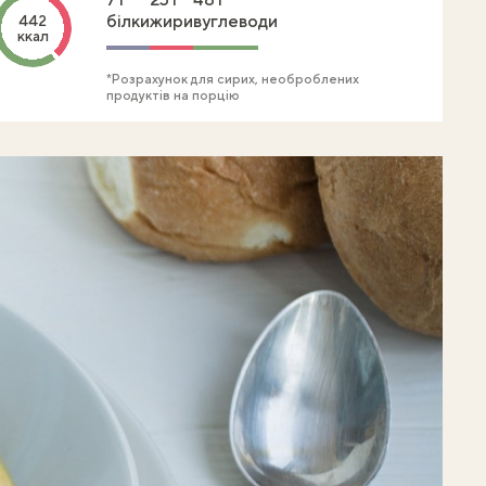
білки
жири
вуглеводи
442
ккал
*Розрахунок для сирих, необроблених
продуктів на порцію