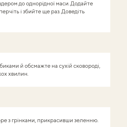
ером до однорідної маси. Додайте
перчіть і збийте ще раз. Доведіть
биками й обсмажте на сухій сковороді,
кох хвилин.
ре з грінками, прикрасивши зеленню.