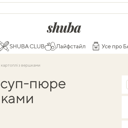
shuba.life
SHUBA CLUB
Лайфстайл
Усе про 
з картоплі з вершками
: суп-пюре
шками