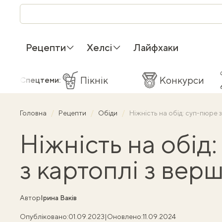
Рецепти
Хелсі
Лайфхаки
Пікнік
Конкурси
Спецтеми:
Головна
Рецепти
Обіди
Ніжність на обід: суп-пюре 
Ніжність на обід
з картоплі з вер
Автор
Ірина Ваків
Опубліковано:
01.09.2023
|
Оновлено:
11.09.2024