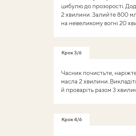
цибулю до прозорості. До
2 хвилини. Залийте 800 мл 
на невеликому вогні 20 хв
Крок 3/6
Часник почистьте, наріжт
масла 2 хвилини. Викладіт
й проваріть разом 3 хвили
Крок 4/6