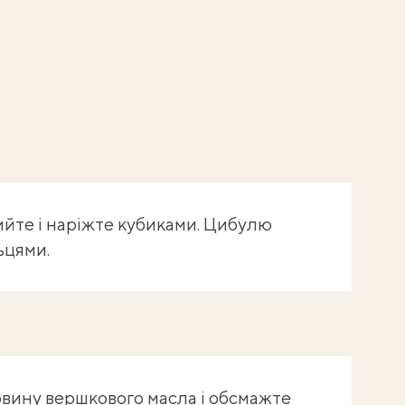
йте і наріжте кубиками. Цибулю
ьцями.
овину вершкового масла і обсмажте