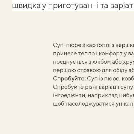
швидка у приготуванні та варіат
Суп-пюре з картоплі з вершка
принесе тепло і комфорт у ва
поєднується з хлібом або
хру
першою стравою для обіду або
Спробуйте:
Суп із пюре, ков
Спробуйте різні варіації суп
інгредієнти, наприклад цибу
щоб насолоджуватися унікал