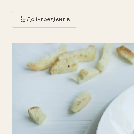
До інгредієнтів