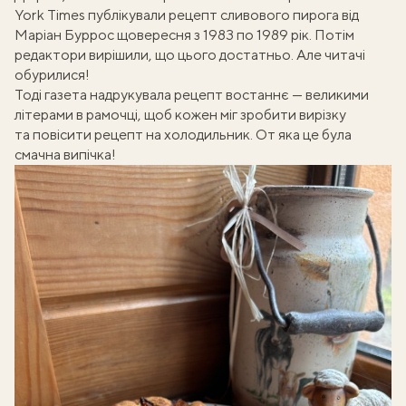
York Times публікували рецепт сливового пирога від
Маріан Буррос щовересня з 1983 по 1989 рік. Потім
редактори вирішили, що цього достатньо. Але читачі
обурилися!
Тоді газета надрукувала рецепт востаннє — великими
літерами в рамочці, щоб кожен міг зробити вирізку
та повісити рецепт на холодильник. От яка це була
смачна випічка!