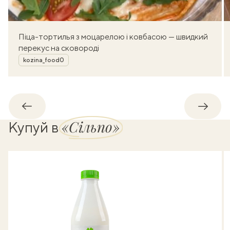
Піца-тортилья з моцарелою і ковбасою — швидкий
перекус на сковороді
Автор
kozina_food0
Назад
Впере
«Сільпо»
Купуй в