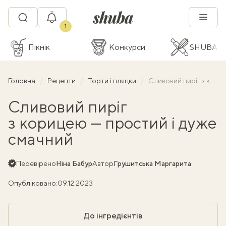
1
Пікнік
Конкурси
SHUBA C
Головна
Рецепти
Торти і пляцки
Сливовий пиріг з корицею — простий і дуже смачний
Сливовий пиріг
з корицею — простий і дуже
смачний
Перевірено
Ніна Бабур
Автор
Грушитська Маргарита
Опубліковано:
09.12.2023
До інгредієнтів