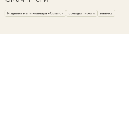
Різдвяна магія кулінарії «Сільпо»
солодкі пироги
випічка
ати
k
m