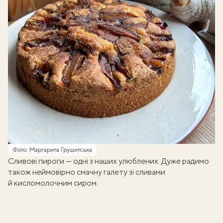
Фото: Маргарита Грушитська
Сливові пироги — одні з наших улюблених. Дуже радимо
також неймовірно смачну
галету зі сливами
й кисломолочним сиром
.