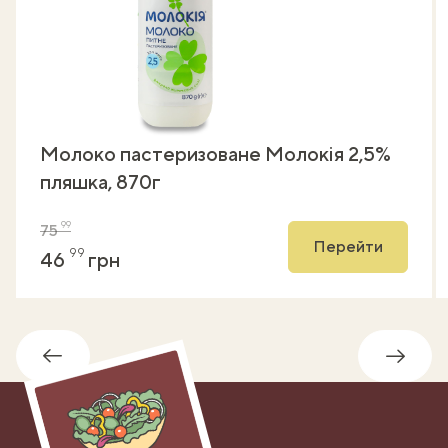
Молоко пастеризоване Молокія 2,5%
пляшка, 870г
99
75
Перейти
99
46
грн
Назад
Впере