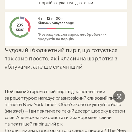
порцій
готування
підготовки
4 г
12 г
30 г
білки
жири
вуглеводи
239
ккал
*Розрахунок для сирих, необроблених
продуктів на порцію
Чудовий і бюджетний пиріг, що готується
так само просто, як і
класична шарлотка з
яблуками
, але ще смачніший.
Цей ніжний і ароматний пиріг від нашої читачки
за рецептурою нагадує славнозвісний
сливовий пиріг
з газети New York Times
. Обов’язково скуштуйте його
(ми вже!) — і ви пектимете такий десерт щороку в сезон
слив. Але можна використати й заморожені сливи
та пекти цей пиріг цілий рік.
До речі, ви знаєте історію того самого пирога? The New