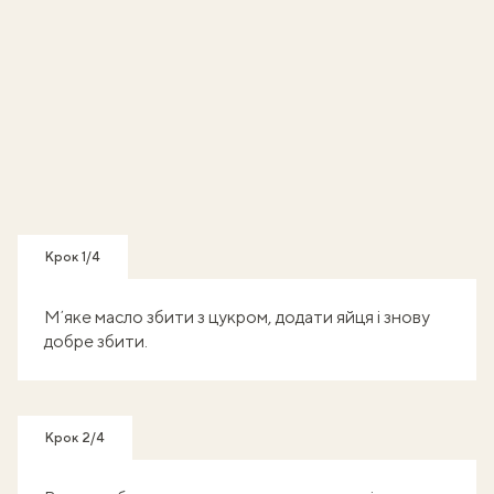
Крок 1/4
Мʼяке масло збити з цукром, додати яйця і знову
добре збити.
Крок 2/4