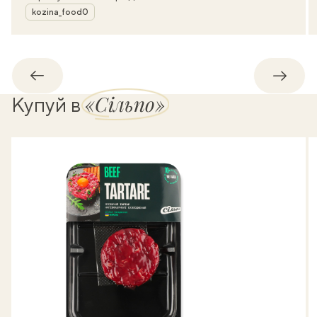
Автор
kozina_food0
Назад
Впере
«Сільпо»
Купуй в