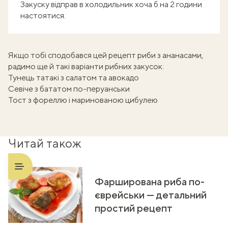
Закуску відправ в холодильник хоча б на 2 години
настоятися.
Якщо тобі сподобався цей рецепт риби з ананасами,
радимо ще й такі варіанти рибних закусок:
Тунець татакі з салатом та авокадо
Севіче з бататом по-перуанськи
Тост з фореллю і маринованою цибулею
Читай також
Фарширована риба по-
єврейськи — детальний
простий рецепт