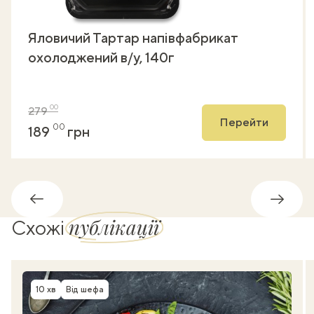
Яловичий Тартар напівфабрикат
охолоджений в/у, 140г
00
279
Перейти
00
189
грн
Назад
Впере
публікації
Схожі
10 хв
Від шефа
Час приготування