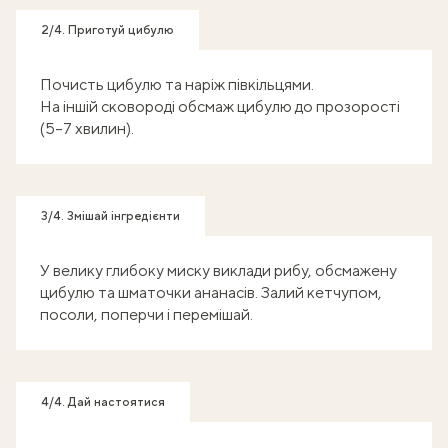
2/4. Приготуй цибулю
Почисть цибулю та наріж півкільцями.
На іншій сковороді обсмаж цибулю до прозорості
(5–7 хвилин).
3/4. Змішай інгредієнти
У велику глибоку миску виклади рибу, обсмажену
цибулю та шматочки ананасів. Залий кетчупом,
посоли, поперчи і перемішай.
4/4. Дай настоятися