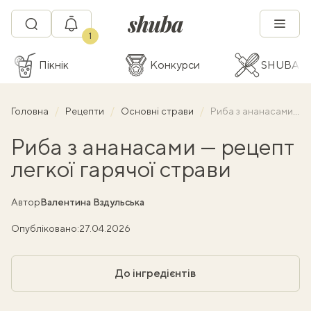
1
Пікнік
Конкурси
SHUBA C
Головна
Рецепти
Основні страви
Риба з ананасами — рецепт легкої гарячої страви
Риба з ананасами — рецепт
легкої гарячої страви
Автор
Валентина Вздульська
Опубліковано:
27.04.2026
До інгредієнтів