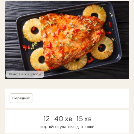
Фото: Depositphotos
Середній!
12
40 хв
15 хв
порцій
готування
підготовки