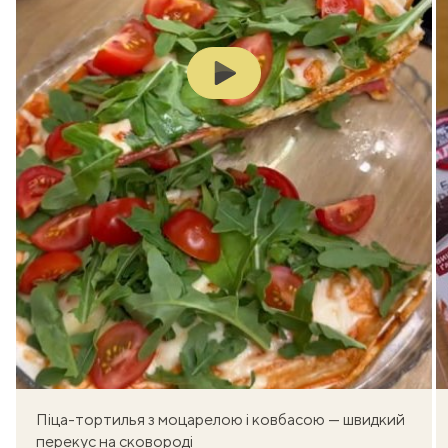
Play
Піца-тортилья з моцарелою і ковбасою — швидкий
перекус на сковороді