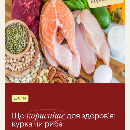
Рубрика
ДІЄТИ
корисніше
Що
для здоров’я:
курка чи риба