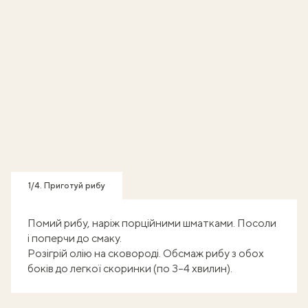
1/4. Приготуй рибу
Помий рибу, наріж порційними шматками. Посоли
і поперчи до смаку.
Розігрій олію на сковороді. Обсмаж рибу з обох
боків до легкої скоринки (по 3–4 хвилин).