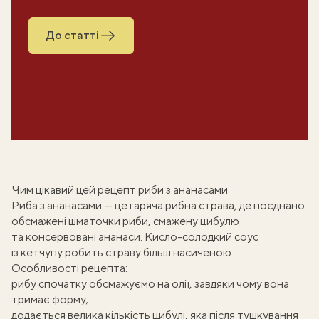
До статті
Чим цікавий цей рецепт риби з ананасами
Риба з ананасами — це
гаряча рибна страва
, де поєднано
обсмажені шматочки риби, смажену цибулю
та консервовані ананаси. Кисло-солодкий соус
із кетчупу робить страву більш насиченою.
Особливості рецепта:
рибу спочатку обсмажуємо на олії, завдяки чому вона
тримає форму;
додається велика кількість цибулі, яка після тушкування