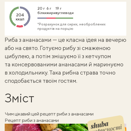
20 г
6 г
19 г
білки
жири
вуглеводи
204
ккал
*Розрахунок для сирих, необроблених
продуктів на порцію
Риба з ананасами — це класна ідея на вечерю
або на свято. Готуємо
рибу зі смаженою
цибулею
, а потім змішуємо її з кетчупом
та консервованими ананасами й маринуємо
в холодильнику. Така
рибна страва
точно
сподобається твоїм гостям.
Зміст
Чим цікавий цей рецепт риби з ананасами
Рецепт риби з ананасами
корисності
Shuba корисності