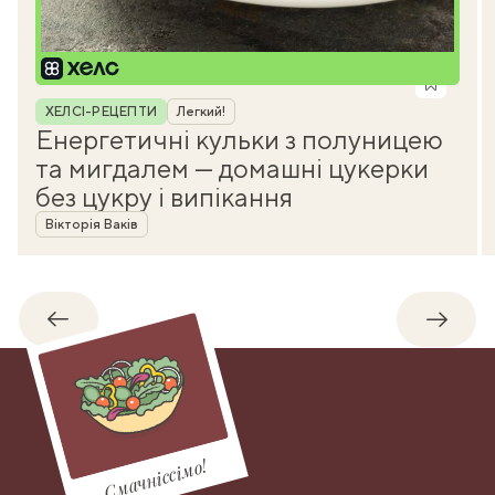
Рубрика
ХЕЛСІ-РЕЦЕПТИ
Легкий!
Енергетичні кульки з полуницею
та мигдалем — домашні цукерки
без цукру і випікання
Автор
Вікторія Ваків
Назад
Впере
Смачніссімо!