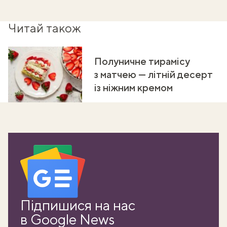
Читай також
Полуничне тирамісу
з матчею — літній десерт
із ніжним кремом
Підпишися на нас
в Google News