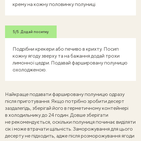
крему на кожну половинку полуниці.
5/5. Додай посипку
Подрібни крекери або печиво в крихту. Посип
кожну ягоду зверху та на бажання додай трохи
лимонної цедри. Подавай фаршировану полуницю
охолодженою.
Найкраще подавати фаршировану полуницю одразу
після приготування. Якщо потрібно зробити десерт
заздалегідь, зберігай його в герметичному контейнері
в холодильнику до 24 годин. Довше зберігати
не рекомендується, оскільки полуниця починає виділяти
сік і може втрачати щільність. Заморожування для цього
десерту не підходить, адже після розморожування ягоди