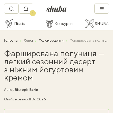
1
Пікнік
Конкурси
SHUBA C
Головна
Хелсі
Хелсі-рецепти
Фарширована полуниця — легкий сезонний десерт з ніжним йогуртовим кремом
Фарширована полуниця —
легкий сезонний десерт
з ніжним йогуртовим
кремом
Автор
Вікторія Ваків
Опубліковано:
11.06.2026