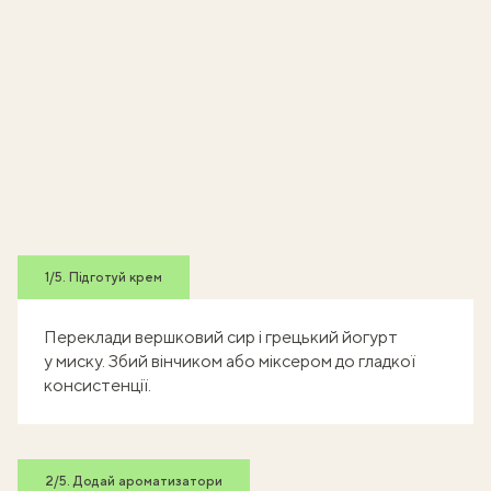
1/5. Підготуй крем
Переклади вершковий сир і грецький йогурт
у миску. Збий вінчиком або міксером до гладкої
консистенції.
2/5. Додай ароматизатори