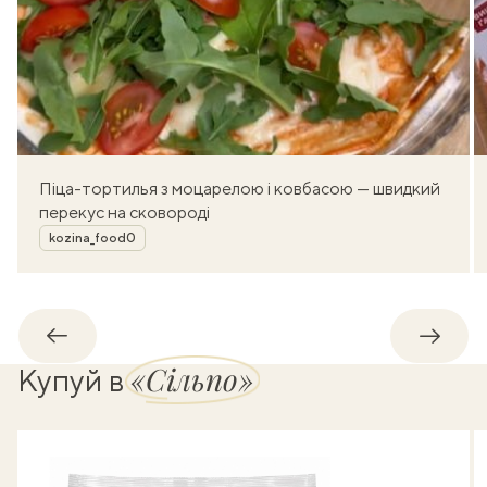
Піца-тортилья з моцарелою і ковбасою — швидкий
перекус на сковороді
Автор
kozina_food0
Назад
Впере
«Сільпо»
Купуй в