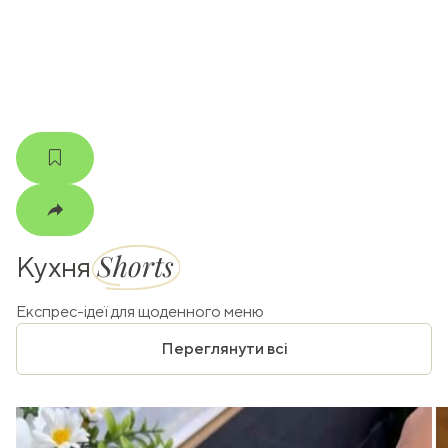
m
Shorts
Кухня
Експрес-ідеї для щоденного меню
Переглянути всі