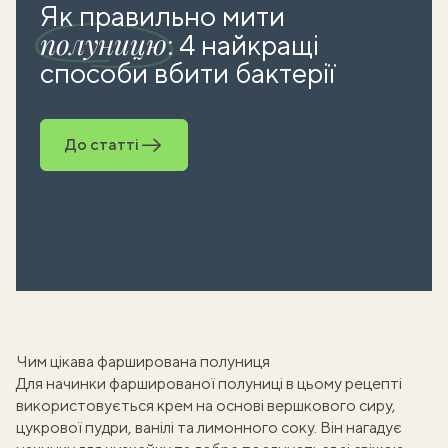
Як правильно мити
полуницю
: 4 найкращі
способи вбити бактерії
До статті
Чим цікава фарширована полуниця
Для начинки
фаршированої полуниці
в цьому рецепті
використовується крем на основі вершкового сиру,
цукрової пудри, ванілі та лимонного соку. Він нагадує