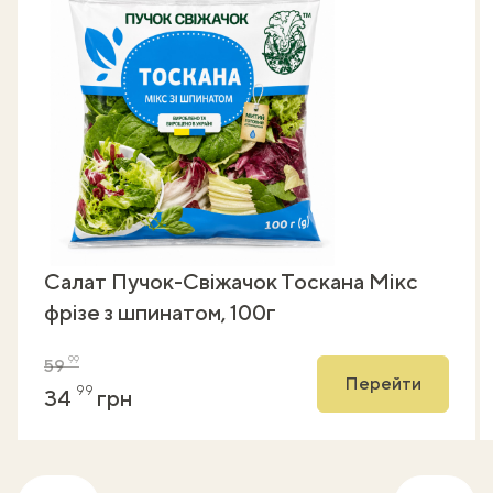
Салат Пучок-Свіжачок Тоскана Мікс
фрізе з шпинатом, 100г
99
59
Перейти
99
34
грн