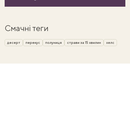
Смачні теги
десерт
перекус
полуниця
страви за 15 хвилин
хелс
ати
k