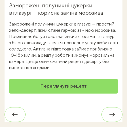
Заморожені полуничні цукерки
в глазурі — корисна заміна морозива
Заморожені полуничні цукерки в глазурі — простий
хелсі-десерт, який стане гарною заміною морозива.
Поєднання йогуртової начинки з ягодами та глазурі
з білого шоколаду та матчі приверне увагу любителів
солодкого. Активна підготовка займає приблизно
10-15 хвилин, а решту роботи виконує морозильна
камера. Це ще один смачний рецепт десерту без
випікання з ягодами.
Переглянути рецепт
Назад
Впере