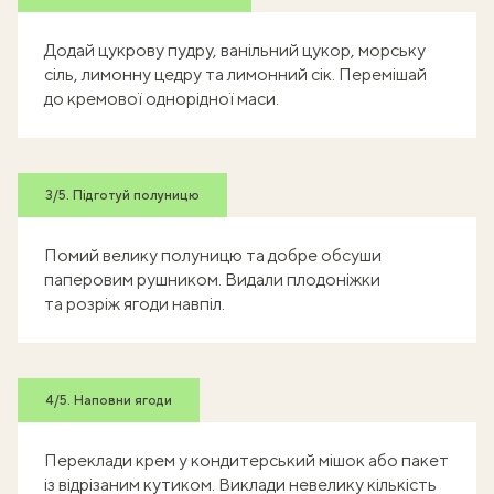
Додай цукрову пудру, ванільний цукор, морську
сіль, лимонну цедру та лимонний сік. Перемішай
до кремової однорідної маси.
3/5. Підготуй полуницю
Помий велику полуницю та добре обсуши
паперовим рушником. Видали плодоніжки
та розріж ягоди навпіл.
4/5. Наповни ягоди
Переклади крем у кондитерський мішок або пакет
із відрізаним кутиком. Виклади невелику кількість