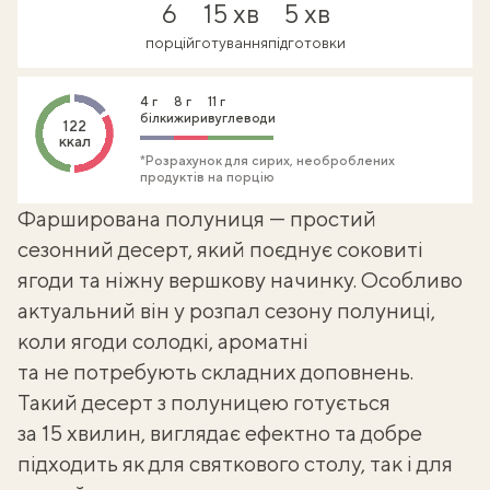
6
15 хв
5 хв
порцій
готування
підготовки
4 г
8 г
11 г
білки
жири
вуглеводи
122
ккал
*Розрахунок для сирих, необроблених
продуктів на порцію
Фарширована полуниця — простий
сезонний десерт, який поєднує соковиті
ягоди та ніжну вершкову начинку. Особливо
актуальний він у розпал сезону полуниці,
коли ягоди солодкі, ароматні
та не потребують складних доповнень.
Такий
десерт з полуницею
готується
за 15 хвилин, виглядає ефектно та добре
підходить як для святкового столу, так і для