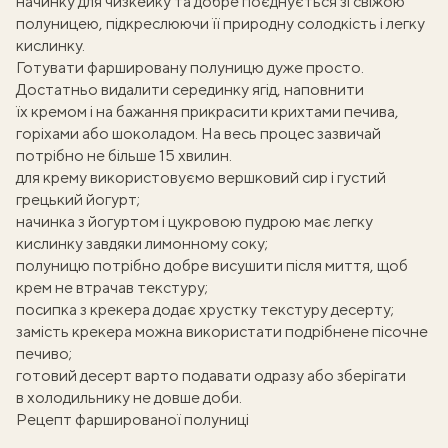
начинку для чизкейку та добре поєднується зі свіжою
полуницею, підкреслюючи її природну солодкість і легку
кислинку.
Готувати фаршировану полуницю дуже просто.
Достатньо видалити серединку ягід, наповнити
їх кремом і на бажання прикрасити крихтами печива,
горіхами або шоколадом. На весь процес зазвичай
потрібно не більше 15 хвилин.
для крему використовуємо вершковий сир і густий
грецький йогурт
;
начинка з йогуртом і цукровою пудрою має легку
кислинку завдяки лимонному соку;
полуницю потрібно добре висушити після миття, щоб
крем не втрачав текстуру;
посипка з крекера додає хрустку текстуру десерту;
замість крекера можна використати подрібнене пісочне
печиво;
готовий десерт варто подавати одразу або зберігати
в холодильнику не довше доби.
Рецепт фаршированої полуниці