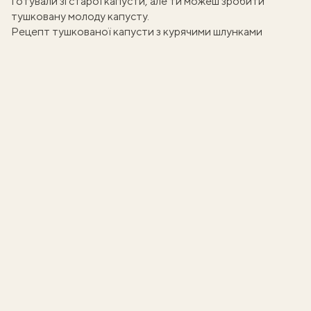
Готували зі старої капусти, але ти можеш зробити
тушковану молоду капусту
.
Рецепт тушкованої капусти з курячими шлунками