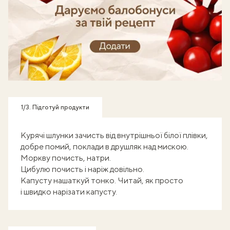
Готуй, знімай кроки - отримуй балобонуси!
1/3. Підготуй продукти
Курячі шлунки зачисть від внутрішньої білої плівки,
добре помий, поклади в друшляк над мискою.
Моркву почисть, натри.
Цибулю почисть і наріж довільно.
Капусту нашаткуй тонко. Читай, як
просто
і швидко нарізати капусту
.