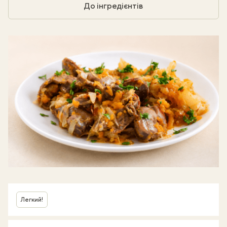
До інгредієнтів
Легкий!