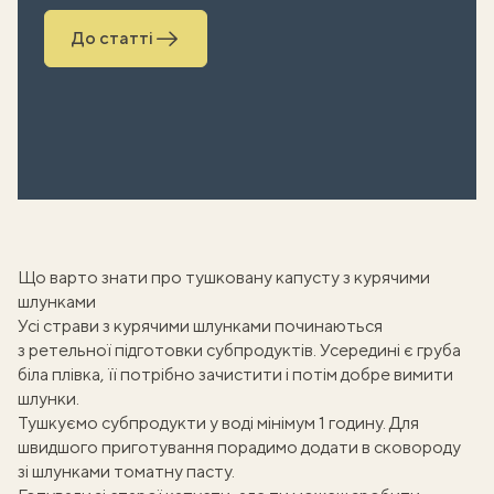
До статті
Що варто знати про тушковану капусту з курячими
шлунками
Усі страви з
курячими шлунками
починаються
з ретельної підготовки субпродуктів. Усередині є груба
біла плівка, її потрібно зачистити і потім добре вимити
шлунки.
Тушкуємо субпродукти у воді мінімум 1 годину. Для
швидшого приготування порадимо додати в сковороду
зі шлунками томатну пасту.