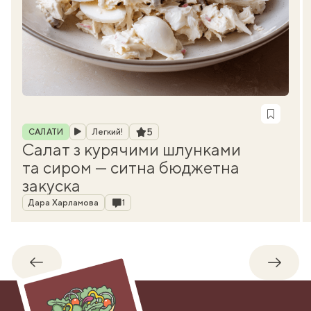
Рубрика
Рейтинг
5
САЛАТИ
Легкий!
Салат з курячими шлунками
та сиром — ситна бюджетна
закуска
Автор
Коментарі
Дара Харламова
1
Назад
Впере