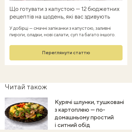
Що готувати з капустою — 12 бюджетних
рецептів на щодень, які вас здивують
У добірці — смачні запіканки з капустою, заливні
пироги, оладки, нові салати, суп та багато іншого.
Переглянути статтю
Читай також
Курячі шлунки, тушковані
з картоплею — по-
домашньому простий
і ситний обід