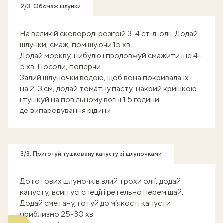
2/3. Обсмаж шлунки
На великій сковороді розігрій 3-4 ст. л. олії. Додай
шлунки, смаж, помішуючи 15 хв.
Додай моркву, цибулю і продовжуй смажити ще 4-
5 хв. Посоли, поперчи.
Залий шлуночки водою, щоб вона покривала їх
на 2-3 см, додай томатну пасту, накрий кришкою
і тушкуй на повільному вогні 1.5 години
до випаровування рідини.
3/3. Приготуй тушковану капусту зі шлуночками
До готових шлуночків влий трохи олії, додай
капусту, всип усі спеції і ретельно перемішай.
Додай сметану, готуй до м’якості капусти
приблизно 25-30 хв.