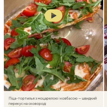
Play
Піца-тортилья з моцарелою і ковбасою — швидкий
перекус на сковороді