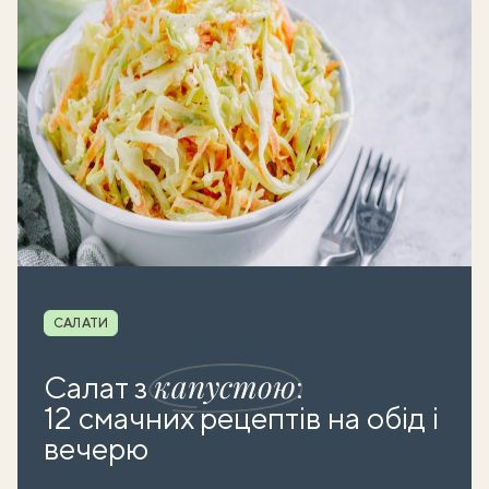
Рубрика
САЛАТИ
капустою
Салат з
:
12 смачних рецептів на обід і
вечерю