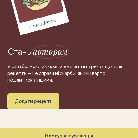
Смачніссімо!
автором
Стань
У світі безмежних можливостей, ми віримо, що ваші
рецепти — це справжні скарби, якими варто
поділитися з іншими.
Додати рецепт
Наступна публікація