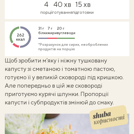
4
40 хв
15 хв
порції
готування
підготовки
31 г
7 г
20 г
білки
жири
вуглеводи
262
ккал
*Розрахунок для сирих, необроблених
продуктів на порцію
Щоб зробити м’яку і ніжну
тушковану
капусту зі сметаною і томатною пастою
,
готуємо її у великій сковороді під кришкою.
Але попередньо в цій же сковороді
приготуємо курячі шлунки. Пропорції
капусти і субпродуктів змінюй до смаку.
корисності
Shuba корисності