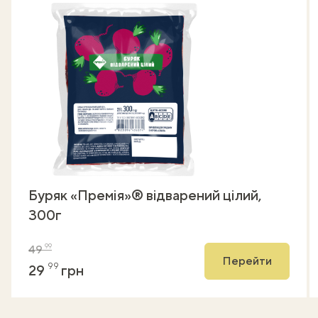
Буряк «Премія»® відварений цілий,
300г
99
49
Перейти
99
29
грн