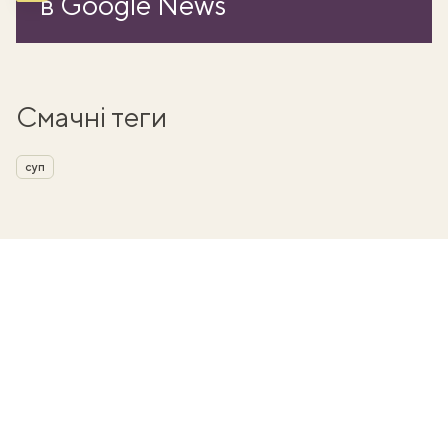
в Google News
Смачні теги
суп
ати