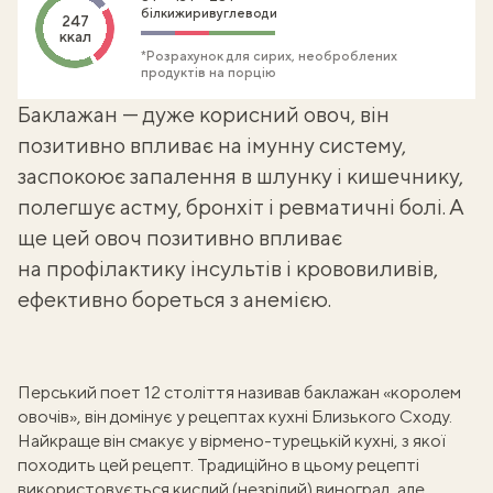
білки
жири
вуглеводи
247
ккал
*Розрахунок для сирих, необроблених
продуктів на порцію
Баклажан — дуже корисний овоч, він
позитивно впливає на імунну систему,
заспокоює запалення в шлунку і кишечнику,
полегшує астму, бронхіт і ревматичні болі. А
ще цей овоч позитивно впливає
на профілактику інсультів і крововиливів,
ефективно бореться з анемією.
Перський поет 12 століття називав баклажан «королем
овочів», він домінує у рецептах кухні Близького Сходу.
Найкраще він смакує у вірмено-турецькій кухні, з якої
походить цей рецепт. Традиційно в цьому рецепті
використовується кислий (незрілий) виноград, але