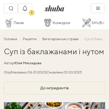
1
Пікнік
Конкурси
SHUBA C
Головна
Рецепти
Вегетаріанські страви
Суп із баклажанами і нутом
Суп із баклажанами і нутом
Автор
Юлія Мясоєдова
Опубліковано:
06.01.2023
|
Оновлено:
10.03.2025
До інгредієнтів