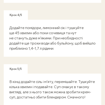
Крок 4/5
Додайте помідори, лимонний сік і тушкуйте
ще 45 хвилин або поки сочевиця та нут
не стануть дуже м’якими. При необхідності
додайте ще трохи води або бульйону, щоб вийшло
приблизно 1,4-1,7 л рідини.
Крок 5/5
В кінці додайте сіль і м’яту, перемішайте. Тушкуйте
кілька хвилин і подавайте. Суп смакує в такому
вигляді, але з нього також можна зробити крем-
суп, достатньо збити блендером. Смачного!