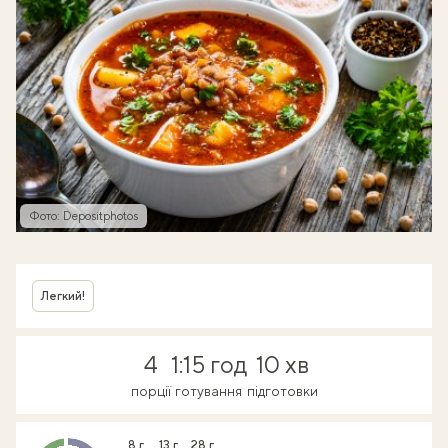
Фото: Depositphotos
Легкий!
4
1:15 год
10 хв
порції
готування
підготовки
8 г
13 г
28 г