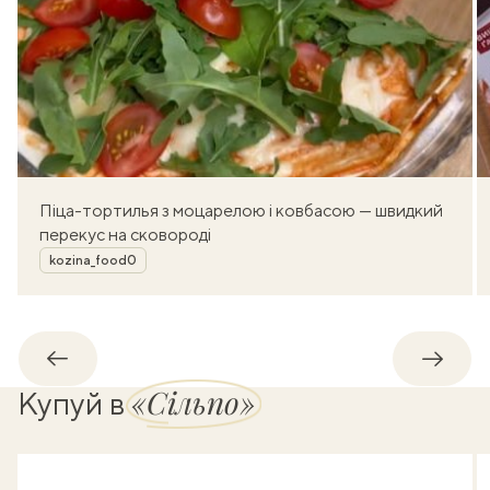
Піца-тортилья з моцарелою і ковбасою — швидкий
перекус на сковороді
Автор
kozina_food0
Назад
Впере
«Сільпо»
Купуй в