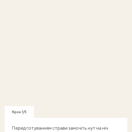
Крок 1/5
Перед готуванням страви замочіть нут на ніч