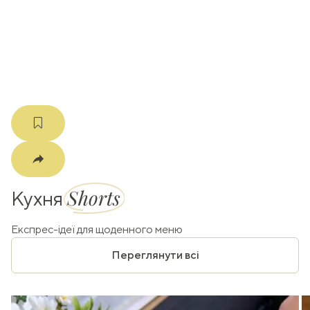
k
m
Shorts
Кухня
Експрес-ідеї для щоденного меню
Переглянути всі