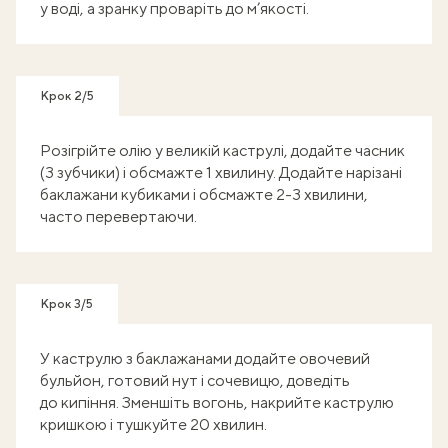
у воді, а зранку проваріть до м’якості.
Крок 2/5
Розігрійте олію у великій каструлі, додайте часник
(3 зубчики) і обсмажте 1 хвилину. Додайте нарізані
баклажани кубиками і обсмажте 2-3 хвилини,
часто перевертаючи.
Крок 3/5
У каструлю з баклажанами додайте овочевий
бульйон, готовий нут і сочевицю, доведіть
до кипіння. Зменшіть вогонь, накрийте каструлю
кришкою і тушкуйте 20 хвилин.