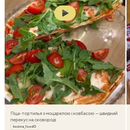
Play
Піца-тортилья з моцарелою і ковбасою — швидкий
перекус на сковороді
Автор
kozina_food0