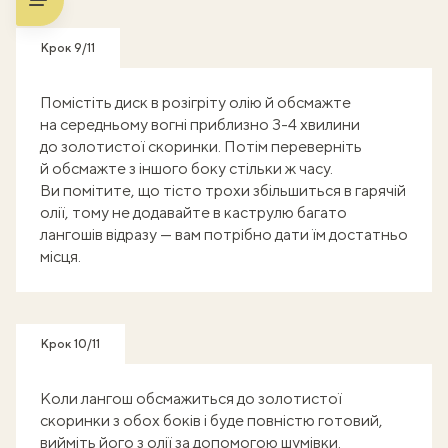
Крок 9/11
Помістіть диск в розігріту олію й обсмажте
на середньому вогні приблизно 3-4 хвилини
до золотистої скоринки. Потім переверніть
й обсмажте з іншого боку стільки ж часу.
Ви помітите, що тісто трохи збільшиться в гарячій
олії, тому не додавайте в каструлю багато
лангошів відразу — вам потрібно дати їм достатньо
місця.
Крок 10/11
Коли лангош обсмажиться до золотистої
скоринки з обох боків і буде повністю готовий,
вийміть його з олії за допомогою шумівки.