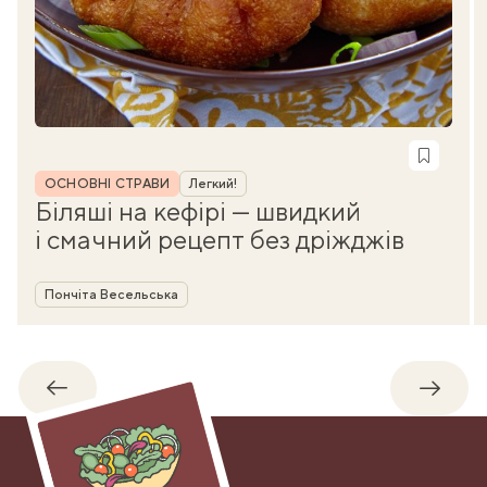
Рубрика
ОСНОВНІ СТРАВИ
Легкий!
Біляші на кефірі — швидкий
і смачний рецепт без дріжджів
Автор
Пончіта Весельська
Назад
Впере