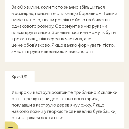
За 60 хвилин, коли тісто значно збільшиться
в розмірах, присипте стільницю борошном. Трішки
вимісіть тісто, потім розріжте його на 6 частин
однакового розміру. Сформуйте з них руками
пласкі круглі диски. Зовнішні частини можуть бути
трохи товщі, ніж середня частина, але
це не обов’язково. Якщо важко формувати тісто,
змастіть руки невеликою кількістю олії.
Крок 8/11
У широкій каструлі розігрійте приблизно 2 склянки
олії. Перевірте, чи достатньо вона гаряча,
поклавши в каструлю дерев’яну ложку. Якщо
навколо ложки утворюються невеликі бульбашки,
олія нагрілася достатньо.