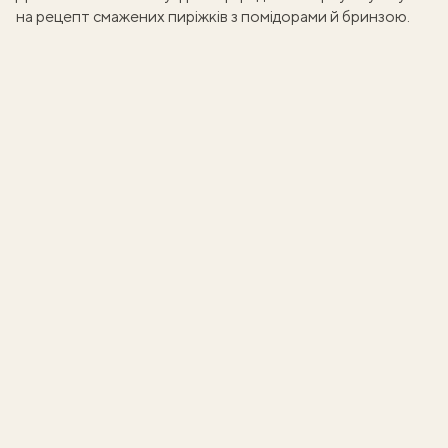
на
рецепт смажених пиріжків з помідорами й бринзою
.