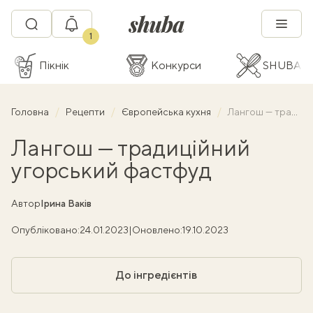
1
Пікнік
Конкурси
SHUBA C
Головна
Рецепти
Європейська кухня
Лангош — традиційний угорський фастфуд
Лангош — традиційний
угорський фастфуд
Автор
Ірина Ваків
Опубліковано:
24.01.2023
|
Оновлено:
19.10.2023
До інгредієнтів