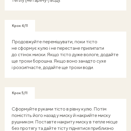
теплу (не гарячу!) воду.
Крок 4/11
Продовжуйте перемішувати, поки тісто
не сформує кулю і не перестане прилипати
до стінок миски. Якщо тісто дуже вологе, додайте
ще трохи борошна. Якщо воно занадто сухе
і розсипчасте, додайте ще трохи води.
Крок 5/11
Сформуйте руками тісто в рівну кулю. Потім
помістіть його назад у миску й накрийте миску
рушником. Поставте накриту миску в тепле місце
без протягу та дайте тісту піднятися приблизно