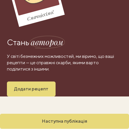
Смачніссімо!
автором
Стань
У світі безмежних можливостей, ми віримо, що ваші
рецепти — це справжні скарби, якими варто
поділитися з іншими.
Додати рецепт
Наступна публікація