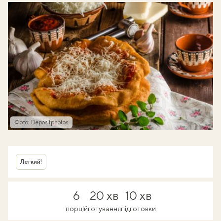
Фото: Depositphotos
Легкий!
6
20 хв
10 хв
порцій
готування
підготовки