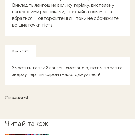
Викладіть лангош на велику тарілку, вистелену
паперовими рушниками, щоб зайва олія могла
вбратися. Повторюйте ці дії, поки не обсмажите
всі шматочки тіста.
Крок 11/11
Змастіть теплий лангош сметаною, потім посипте
зверху тертим сиром і насолоджуйтеся!
Cмачного!
Читай також