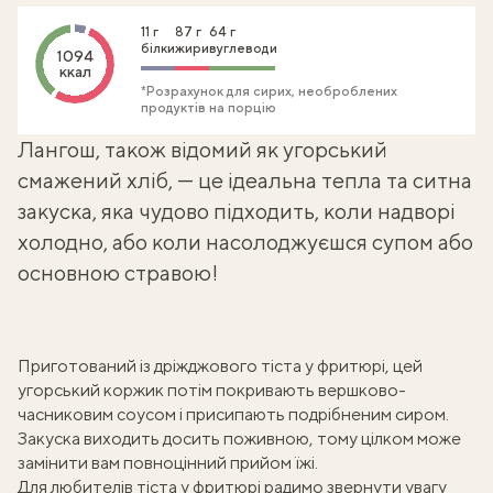
11 г
87 г
64 г
білки
жири
вуглеводи
1094
ккал
*Розрахунок для сирих, необроблених
продуктів на порцію
Лангош, також відомий як угорський
смажений хліб, — це ідеальна тепла та ситна
закуска, яка чудово підходить, коли надворі
холодно, або коли насолоджуєшся супом або
основною стравою!
Приготований із дріжджового тіста у фритюрі, цей
угорський коржик потім покривають вершково-
часниковим соусом і присипають подрібненим сиром.
Закуска виходить досить поживною, тому цілком може
замінити вам повноцінний прийом їжі.
Для любителів тіста у фритюрі радимо звернути увагу