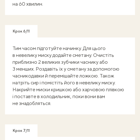
на 60 хвилин.
Крок 6/11
Тим часом підготуйте начинку. Для цього
в невелику миску додайте сметану. Очистіть
приблизно 2 великих зубчики часнику або
3 менших. Роздавіть їх у сметану за допомогою
часникодавки й перемішайте ложкою. Також
натріть сир і помістіть його в невелику миску.
Накрийте миски кришкою або харчовою плівкою
і поставте в холодильник, поки вони вам
не знадобляться.
Крок 7/11