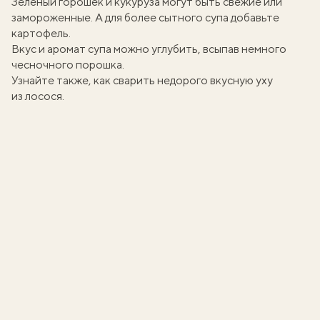
Зеленый горошек и кукуруза могут быть свежие или
замороженные. А для более сытного супа добавьте
картофель.
Вкус и аромат супа можно углубить, всыпав немного
чесночного порошка.
Узнайте также,
как сварить недорого вкусную уху
из лосося
.