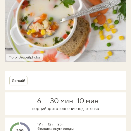
Фото: Depositphotos
Легкий!
6
30 мин
10 мин
порций
приготовление
подготовка
19 г
12 г
25 г
белки
жиры
углеводы
299