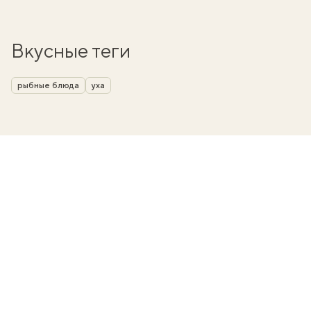
Вкусные теги
рыбные блюда
уха
вать
k