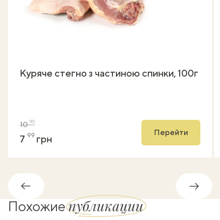
Куряче стегно з частиною спинки, 100г
90
10
Перейти
99
7
грн
Обратно
Впере
публикации
Похожие