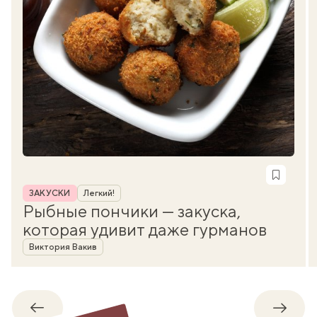
Рубрика
ЗАКУСКИ
Легкий!
Рыбные пончики — закуска,
которая удивит даже гурманов
Автор
Виктория Вакив
Обратно
Впере