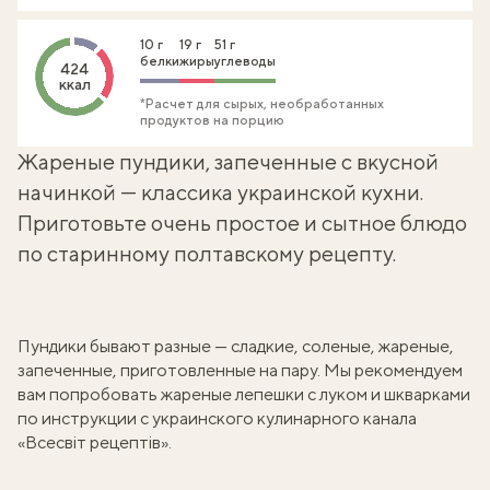
10 г
19 г
51 г
белки
жиры
углеводы
424
ккал
*Расчет для сырых, необработанных
продуктов на порцию
Жареные пундики, запеченные с вкусной
начинкой — классика украинской кухни.
Приготовьте очень простое и сытное блюдо
по старинному полтавскому рецепту.
Пундики бывают разные — сладкие, соленые, жареные,
запеченные,
приготовленные на пару
. Мы рекомендуем
вам попробовать жареные
лепешки с луком
и шкварками
по инструкции с украинского кулинарного канала
«Всесвіт рецептів».