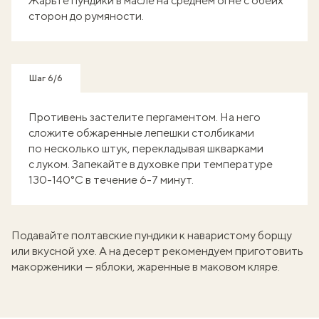
Жарьте пундики в масле на среднем огне с обеих
сторон до румяности.
Шаг 6/6
Противень застелите пергаментом. На него
сложите обжаренные лепешки столбиками
по несколько штук, перекладывая шкварками
с луком. Запекайте в духовке при температуре
130-140°С в течение 6-7 минут.
Подавайте полтавские пундики к
наваристому борщу
или
вкусной ухе
. А на десерт рекомендуем
приготовить
макорженики
— яблоки, жаренные в маковом кляре.