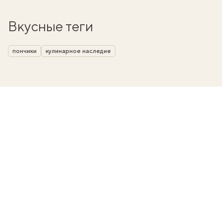
Вкусные теги
пончики
кулинарное наследие
вать
k