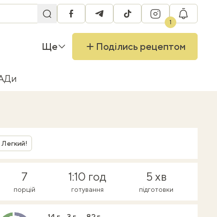
facebook
telegram
tiktok
instagram
RU
1
Ще
Поділись рецептом
БАДи
Легкий!
7
1:10 год
5 хв
порцій
готування
підготовки
14 г
3 г
82 г