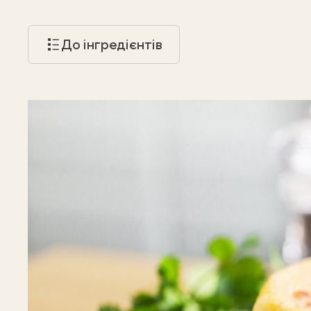
До інгредієнтів