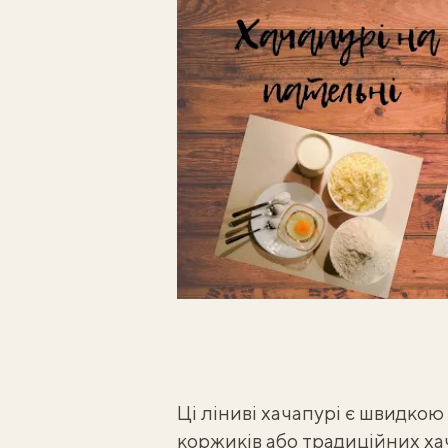
Ці ліниві хачапурі є швидко
коржиків або традиційних ха