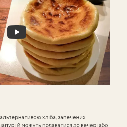
Play
ю альтернативою хліба, запечених
чапурі й можуть подаватися до вечері або