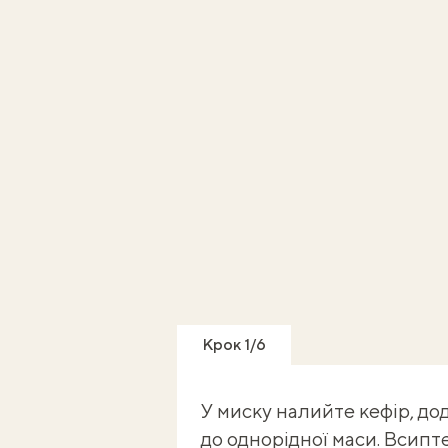
Крок 1/6
У миску налийте кефір, дод
до однорідної маси. Всипт