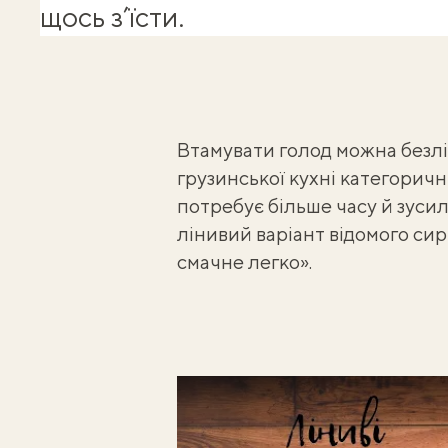
щось з’їсти.
Втамувати голод можна безлі
грузинської кухні
категоричні
потребує більше часу й зусил
лінивий варіант відомого сир
смачне легко».