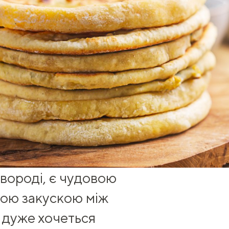
овороді, є чудовою
ьною закускою між
 дуже хочеться