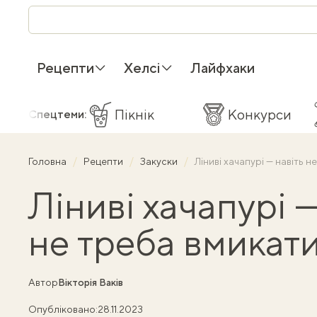
Рецепти
Хелсі
Лайфхаки
Пікнік
Конкурси
Спецтеми:
Головна
Рецепти
Закуски
Ліниві хачапурі — навіть 
Ліниві хачапурі —
не треба вмикати
Автор
Вікторія Ваків
Опубліковано:
28.11.2023