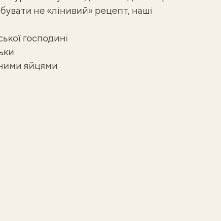
обувати не «лінивий» рецепт, наші
ської господині
ьки
еними яйцями