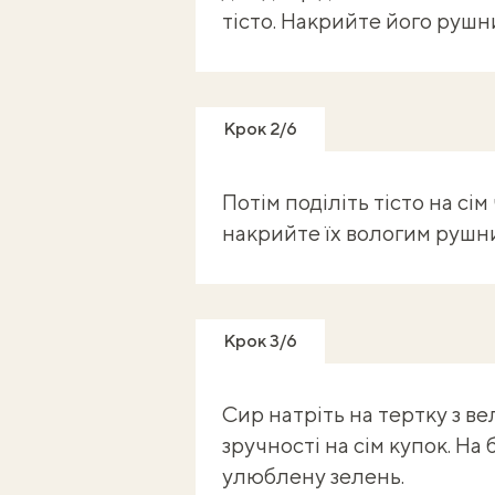
тісто. Накрийте його рушн
Крок 2/6
Потім поділіть тісто на сі
накрийте їх вологим рушни
Крок 3/6
Сир натріть на тертку з в
зручності на сім купок. Н
улюблену зелень.