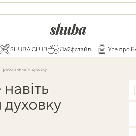
shuba.life
SHUBA CLUB
Лайфстайл
Усе про 
не треба вмикати духовку
 навіть
 духовку