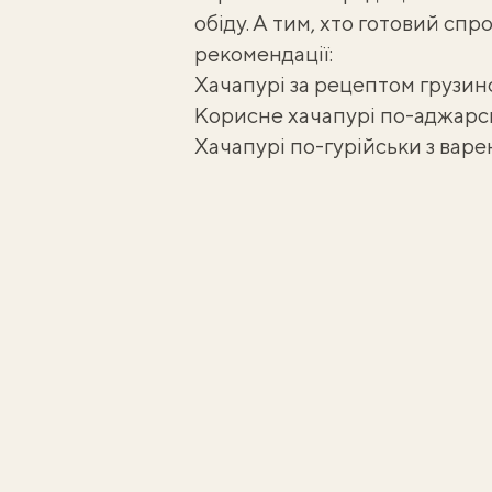
обіду. А тим, хто готовий спр
рекомендації:
Хачапурі за рецептом грузин
Корисне хачапурі по-аджарс
Хачапурі по-гурійськи з вар