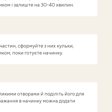
иком і залиште на 30-40 хвилин.
м частин, сформуйте з них кульки,
ком, поки готуєте начинку.
еликими отворами й поділіть його для
а бажання в начинку можна додати