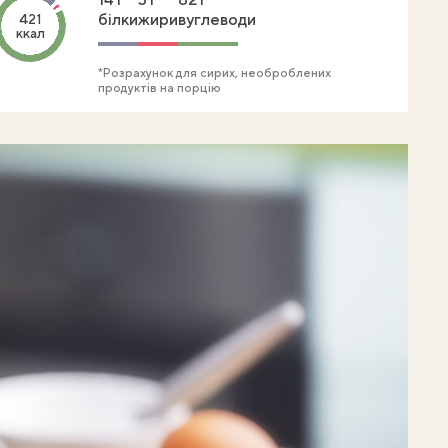
білки
жири
вуглеводи
421
ккал
*Розрахунок для сирих, необроблених
продуктів на порцію