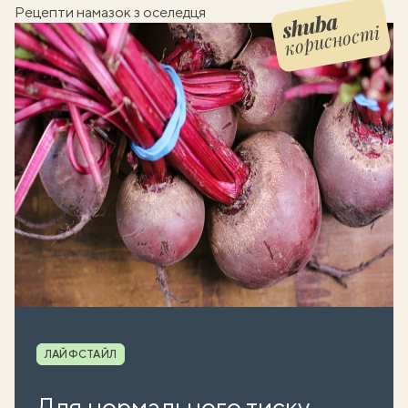
Рецепти намазок з оселедця
корисності
Shuba корисності
Рубрика
ЛАЙФСТАЙЛ
Для нормального тиску