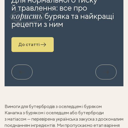
й травлення: все про
користь
буряка та найкращі
рецепти з ним
До статті
Назад
Вперед
Вимоги для бутербродів з оселедцем і буряком
Канапка з буряком і оселедцем
або
бутерброди
з матіасом
— перевірена українська закуска з досконалим
поєднанням інгредієнтів. Ми пропускаємо етап
варіння