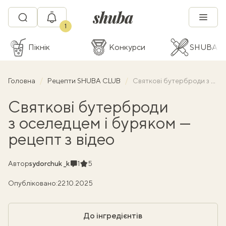
1
Пікнік
Конкурси
SHUBA C
Головна
Рецепти SHUBA CLUB
Святкові бутерброди з оселедцем і буряком — рецепт з відео
Святкові бутерброди
з оселедцем і буряком —
рецепт з відео
Коментарі
Рейтинг
Автор
sydorchuk _k
1
5
Опубліковано:
22.10.2025
До інгредієнтів