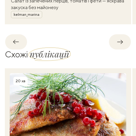
Салат із запечених перців, томатів і фети — яскрава
закуска без майонезу
Автор
kelman_marina
Назад
Впере
публікації
Схожі
20 хв
Час приготування