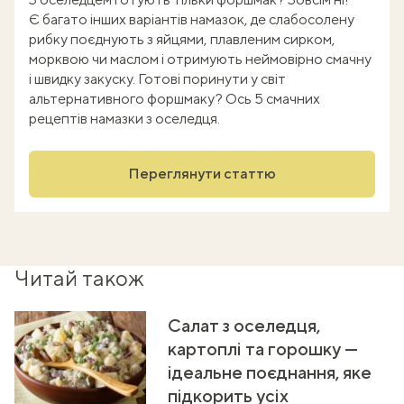
Є багато інших варіантів намазок, де слабосолену
рибку поєднують з яйцями, плавленим сирком,
морквою чи маслом і отримують неймовірно смачну
і швидку закуску. Готові поринути у світ
альтернативного форшмаку? Ось 5 смачних
рецептів намазки з оселедця.
Переглянути статтю
Читай також
Салат з оселедця,
картоплі та горошку —
ідеальне поєднання, яке
підкорить усіх