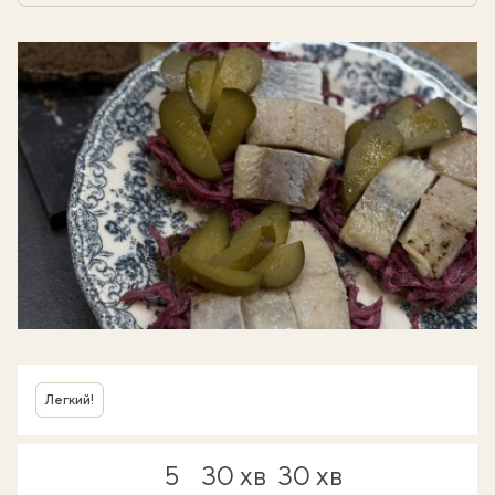
Легкий!
5
30 хв
30 хв