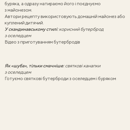
буряка
, а одразу натираємо його і поєднуємо
з майонезом.
Автори рецепту використовують
домашній майонез
або
куплений дитячий.
У скандинавському стилі
:
корисний бутерброд
з оселедцем
Відео з приготуванням бутербродів
Як «шуба», тільки смачніше
:
святкові канапки
з оселедцем
Готуємо святкові бутерброди з оселедцем і буряком