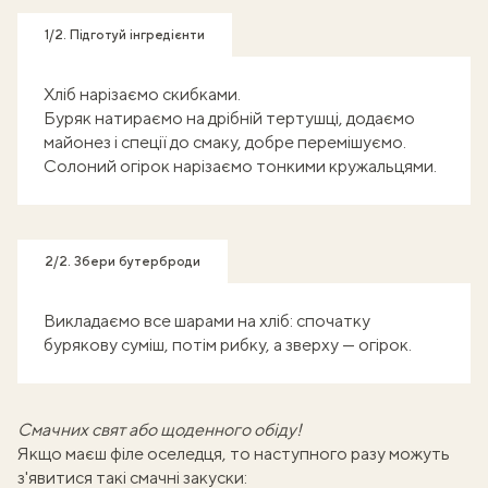
1/2. Підготуй інгредієнти
Хліб нарізаємо скибками.
Буряк натираємо на дрібній тертушці, додаємо
майонез і спеції до смаку, добре перемішуємо.
Солоний огірок нарізаємо тонкими кружальцями.
2/2. Збери бутерброди
Викладаємо все шарами на хліб: спочатку
бурякову суміш, потім рибку, а зверху — огірок.
Смачних свят або щоденного обіду!
Якщо маєш філе оселедця, то наступного разу можуть
з'явитися такі смачні закуски: