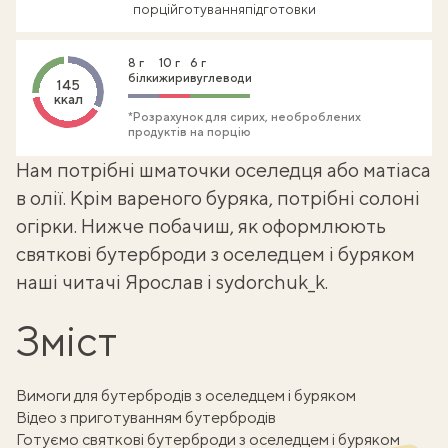
порцій
готування
підготовки
8 г
10 г
6 г
білки
жири
вуглеводи
145
ккал
*Розрахунок для сирих, необроблених
продуктів на порцію
Нам потрібні шматочки оселедця або
матіаса
в олії. Крім вареного буряка, потрібні солоні
огірки. Нижче побачиш, як оформлюють
святкові бутерброди з оселедцем і буряком
наші читачі Ярослав і sydorchuk_k.
Зміст
Вимоги для бутербродів з оселедцем і буряком
Відео з приготуванням бутербродів
Готуємо святкові бутерброди з оселедцем і буряком