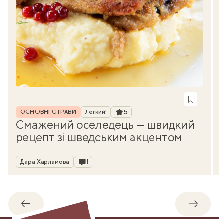
Рубрика
Рейтинг
5
ОСНОВНІ СТРАВИ
Легкий!
Смажений оселедець — швидкий
рецепт зі шведським акцентом
Автор
Коментарі
Дара Харламова
1
Назад
Впере