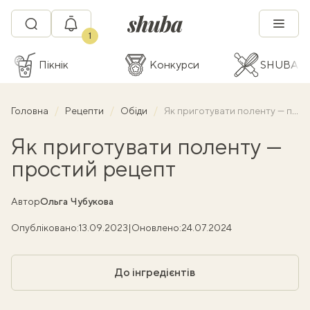
1
Пікнік
Конкурси
SHUBA C
Головна
Рецепти
Обіди
Як приготувати поленту — простий рецепт
Як приготувати поленту —
простий рецепт
Автор
Ольга Чубукова
Опубліковано:
13.09.2023
|
Оновлено:
24.07.2024
До інгредієнтів