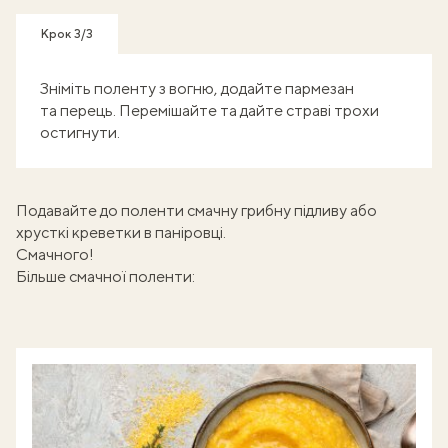
Крок 3/3
Зніміть поленту з вогню, додайте пармезан
та перець. Перемішайте та дайте страві трохи
остигнути.
Подавайте до поленти смачну
грибну підливу
або
хрусткі
креветки в паніровці.
Смачного!
Більше смачної поленти: