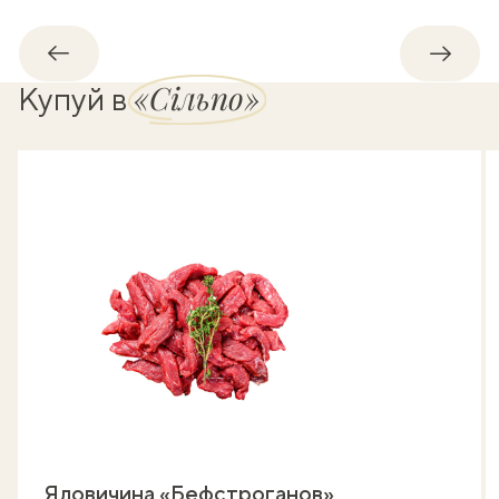
Назад
Впере
«Сільпо»
Купуй в
Яловичина «Бефстроганов»