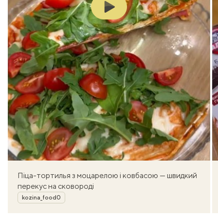
Play
Піца-тортилья з моцарелою і ковбасою — швидкий
перекус на сковороді
Автор
kozina_food0