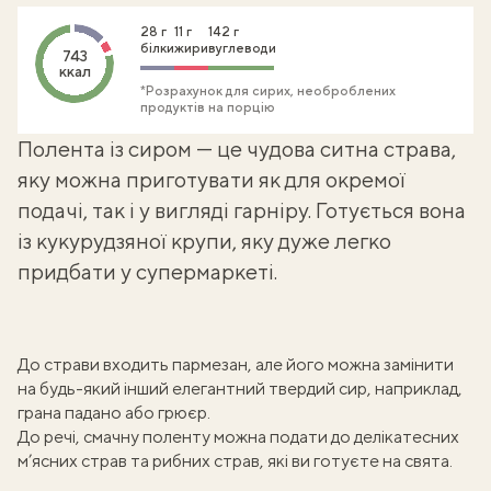
28 г
11 г
142 г
білки
жири
вуглеводи
743
ккал
*Розрахунок для сирих, необроблених
продуктів на порцію
Полента із сиром — це чудова ситна страва,
яку можна приготувати як для окремої
подачі, так і у вигляді гарніру. Готується вона
із кукурудзяної крупи, яку дуже легко
придбати у супермаркеті.
До страви входить пармезан, але його можна замінити
на будь-який інший елегантний твердий сир, наприклад,
грана падано або грюєр.
До речі,
смачну поленту
можна подати до делікатесних
м’ясних страв та
рибних страв
, які ви готуєте на свята.