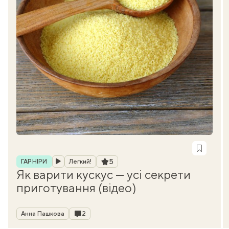
Рубрика
Рейтинг
5
ГАРНІРИ
Легкий!
Як варити кускус — усі секрети
приготування (відео)
Автор
Коментарі
Анна Пашкова
2