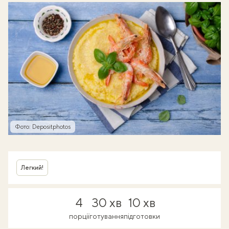
Фото: Depositphotos
Легкий!
4
30 хв
10 хв
порції
готування
підготовки