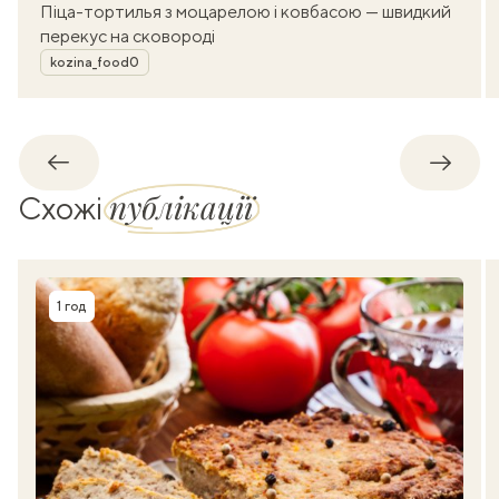
Піца-тортилья з моцарелою і ковбасою — швидкий
перекус на сковороді
Автор
kozina_food0
Назад
Впере
публікації
Схожі
1 год
Час приготування