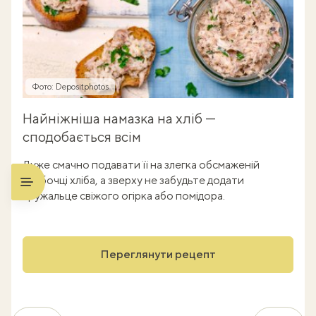
Фото: Depositphotos
Найніжніша намазка на хліб —
сподобається всім
Дуже смачно подавати її на злегка обсмаженій
скибочці хліба, а зверху не забудьте додати
кружальце свіжого огірка або помідора.
Переглянути рецепт