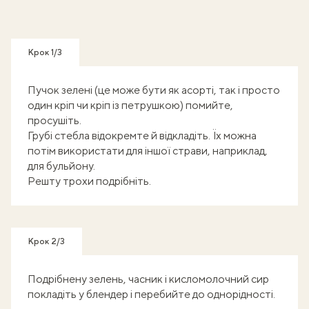
Крок 1/3
Пучок зелені (це може бути як асорті, так і просто
один кріп чи кріп із петрушкою) помийте,
просушіть.
Грубі стебла відокремте й відкладіть. Їх можна
потім використати для іншої страви, наприклад,
для бульйону.
Решту трохи подрібніть.
Крок 2/3
Подрібнену зелень, часник і кисломолочний сир
покладіть у блендер і перебийте до однорідності.