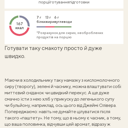
порції
готування
підготовки
7 г
13 г
6 г
білки
жири
вуглеводи
167
ккал
*Розрахунок для сирих, необроблених
продуктів на порцію
Готувати таку смакоту просто й дуже
швидко.
Маючи в холодильнику таку намазку з кисломолочного
сиру (творогу), зелені й часнику, можна влаштувати собі
миттєвий сніданок чи швидкий перекус. А ще дуже
смачно їсти з нею хліб у прикуску до легенького супу
чи бульйону, наприклад, ось цього
від Джеймі Олівера
.
Попереджаємо: навіть не думайте цілуватися після
такого «паштету». Не тому, що в ньому є часник, а тому,
що ваша половинка, відчувши цей аромат, відразу ж