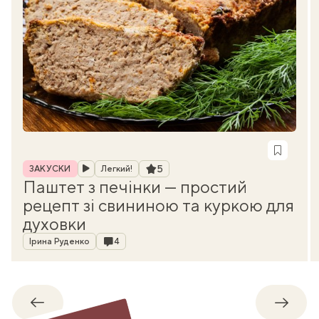
Рубрика
Рейтинг
5
ЗАКУСКИ
Легкий!
Паштет з печінки — простий
рецепт зі свининою та куркою для
духовки
Автор
Коментарі
Ірина Руденко
4
Назад
Впере