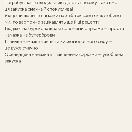
пограбує ваш холодильник і доїсть намазку. Така вже
ця закуска смачна й спокуслива!
Якщо ви любите намазки на хліб так само як їх любимо
ми, то вас точно зацікавлять ще й ці рецепти:
Бюджетна бурякова ікра із солоними огірками — проста
намазка на бутерброди
Швидка намазка з яєць та кисломолочного сиру —
це дуже смачно
Оселедцева намазка з плавленими сирками — улюблена
закуска