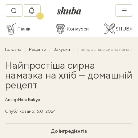
1
Пікнік
Конкурси
SHUBA C
Головна
Рецепти
Закуски
Найпростіша сирна намазка на хліб — домашній рецепт
Найпростіша сирна
намазка на хліб — домашній
рецепт
Автор
Ніна Бабур
Опубліковано:
16.01.2024
До інгредієнтів