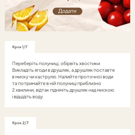
Готуй, знімай кроки - отримуй балобонуси!
Крок 1/7
Переберіть полуниці, обірвіть хвостики.
Викладіть ягоди в друшляк, а друшляк поставте
в миску чи каструлю. Налийте проточної води
та потримайте в ній полуниці приблизно
2 хвилини, відтак підніміть друшляк над мискою
і відцідіть воду.
Крок 2/7