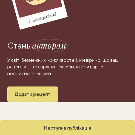
Смачніссімо!
автором
Стань
У світі безмежних можливостей, ми віримо, що ваші
рецепти — це справжні скарби, якими варто
поділитися з іншими.
Додати рецепт
Наступна публікація