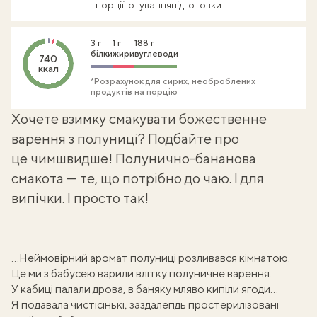
порції
готування
підготовки
3 г
1 г
188 г
білки
жири
вуглеводи
740
ккал
*Розрахунок для сирих, необроблених
продуктів на порцію
Хочете взимку смакувати божественне
варення з полуниці
? Подбайте про
це чимшвидше! Полунично-бананова
смакота — те, що потрібно до чаю. І для
випічки. І просто так!
…Неймовірний аромат полуниці розливався кімнатою.
Це ми з бабусею варили влітку
полуничне варення
.
У кабиці палали дрова, в баняку мляво кипіли ягоди…
Я подавала чистісінькі, заздалегідь простерилізовані