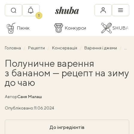
1
Пікнік
Конкурси
SHUBA C
Головна
Рецепти
Консервація
Варення і джеми
Полу
Полуничне варення
з бананом — рецепт на зиму
до чаю
Автор
Саня Малаш
Опубліковано:
11.06.2024
До інгредієнтів