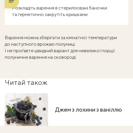
Розкладіть варення в стерилізовані баночки
та герметично закрутіть кришками.
Варення можна зберігати за кімнатної температури
до наступного врожаю полуниці.
І не проґавте швидкий варіант для невеликої порції:
полуничне варення на сковороді
.
Читай також
Джем з лохини з ваніллю