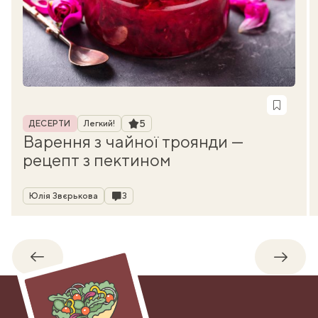
Рубрика
Рейтинг
5
ДЕСЕРТИ
Легкий!
Варення з чайної троянди —
рецепт з пектином
Автор
Коментарі
Юлія Звєрькова
3
Назад
Впере