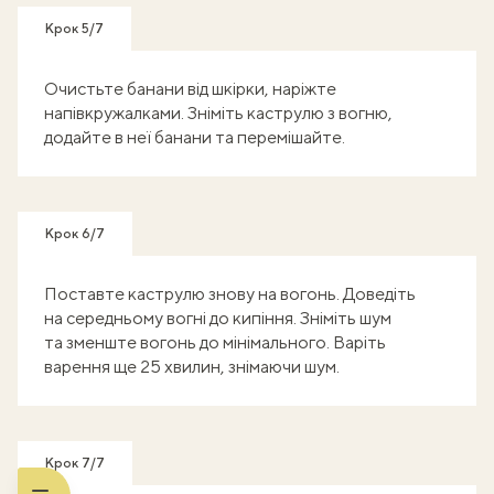
Крок 5/7
Очистьте банани від шкірки, наріжте
напівкружалками. Зніміть каструлю з вогню,
додайте в неї банани та перемішайте.
Крок 6/7
Поставте каструлю знову на вогонь. Доведіть
на середньому вогні до кипіння. Зніміть шум
та зменште вогонь до мінімального. Варіть
варення ще 25 хвилин, знімаючи шум.
Крок 7/7