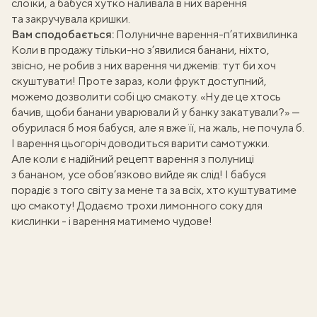
слоїки, а бабуся хутко наливала в них варення
та закручувала кришки.
Вам сподобається:
Полуничне варення-п’ятихвилинка
Коли в продажу тільки-но з’явилися банани, ніхто,
звісно, не робив з них варення чи джемів: тут би хоч
скуштувати! Проте зараз, коли фрукт доступний,
можемо дозволити собі цю смакоту. «Ну де це хтось
бачив, щоби банани уварювали й у банку закатували?» —
обурилася б моя бабуся, але я вже її, на жаль, не почула б.
І варення цьогоріч доводиться варити самотужки.
Але коли є надійний рецепт варення з полуниці
з бананом, усе обов’язково вийде як слід! І бабуся
порадіє з того світу за мене та за всіх, хто куштуватиме
цю смакоту! Додаємо трохи лимонного соку для
кислинки - і варення матимемо чудове!