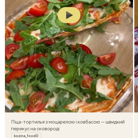
Play
Піца-тортилья з моцарелою і ковбасою — швидкий
перекус на сковороді
Автор
kozina_food0