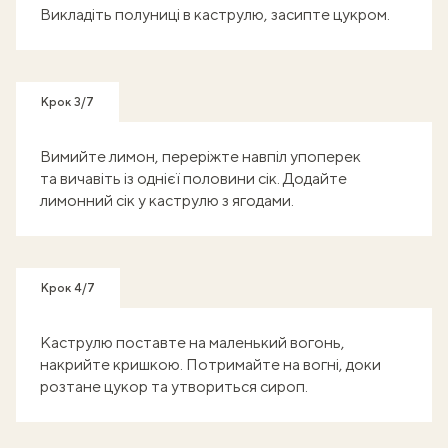
Викладіть полуниці в каструлю, засипте цукром.
Крок 3/7
Вимийте лимон, переріжте навпіл упоперек
та вичавіть із однієї половини сік. Додайте
лимонний сік у каструлю з ягодами.
Крок 4/7
Каструлю поставте на маленький вогонь,
накрийте кришкою. Потримайте на вогні, доки
розтане цукор та утвориться сироп.