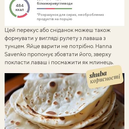
білки
жири
вуглеводи
484
ккал
*Розрахунок для сирих, необроблених
продуктів на порцію
Цей перекус або сніданок можеш також
формувати у вигляді
рулету з лаваша з
тунцем
. Яйце варити не потрібно. Hanna
Savenko пропонує збовтати його, зверху
покласти лаваш і посмажити як млинець.
корисності
Shuba корисності