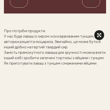
Назад
Вперед
Про потрібні продукти
У нас буде
лаваш із сиром і консервованим тунцем
, у
авторки рецепта моцарела. Звичайно, це може бути й
інший дрібно натертий твердий сир.
Замість прямокутного лаваша для зручності можна взяти
інший хліб і зробити
запечені тортильї з яйцями і тунцем
.
Як приготувати лаваш з тунцем і смаженими яйцями