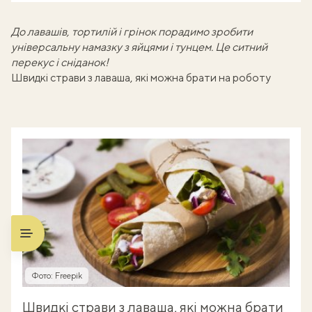
До лавашів, тортилій і грінок порадимо зробити
універсальну
намазку з яйцями і тунцем
. Це ситний
перекус і сніданок!
Швидкі страви з лаваша, які можна брати на роботу
Фото: Freepik
Швидкі страви з лаваша, які можна брати