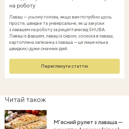
на роботу
Лаваш — усьому голова, якщо вам потрібно щось
просте, швидке та універсальне, як ці закуски
з лавашем на роботу за рецептами від SHUBA.
Лаваш із фаршем, лаваш із сиром, сосиска в лаваші,
картопляна запіканка з лаваша — це лише кілька
швидких і дуже смачних ідей.
Переглянути статтю
Читай також
М’ясний рулет з лаваша —