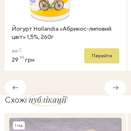
Йогурт Hollandia «Абрикос-липовий
цвіт» 1,5%, 260г
49
66
Перейти
99
29
грн
Назад
Впере
публікації
Схожі
1 год
Час приготування