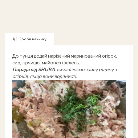
1/3. Зроби начинку
До тунця додай нарізаний маринований огірок,
сир, гірчицю, майонез і зелень.
Порада від SHUBA
: вичавлюємо зайву рідину з
огірків, якщо вони водянисті.