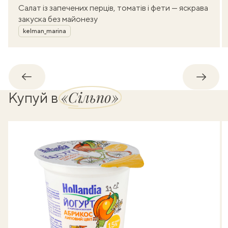
Салат із запечених перців, томатів і фети — яскрава
закуска без майонезу
Автор
kelman_marina
Назад
Впере
«Сільпо»
Купуй в