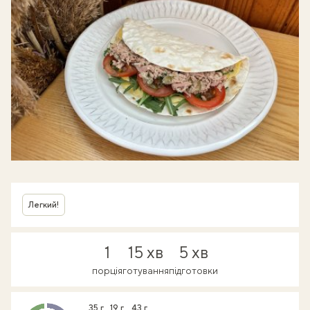
Легкий!
1
15 хв
5 хв
порція
готування
підготовки
35 г
19 г
43 г