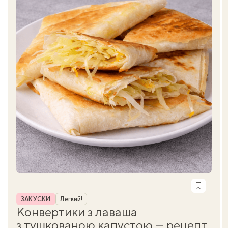
Рубрика
ЗАКУСКИ
Легкий!
Конвертики з лаваша
з тушкованою капустою — рецепт