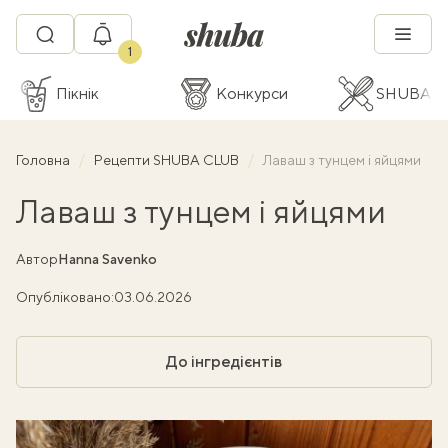
1
Пікнік
Конкурси
SHUBA C
Головна
Рецепти SHUBA CLUB
Лаваш з тунцем і яйцями
Лаваш з тунцем і яйцями
Автор
Hanna Savenko
Опубліковано:
03.06.2026
До інгредієнтів