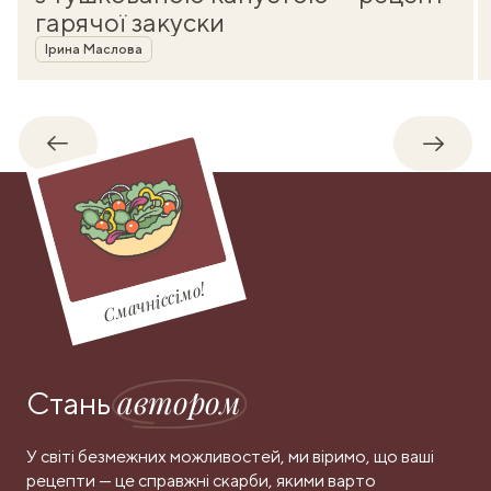
гарячої закуски
Автор
Ірина Маслова
Назад
Впере
Смачніссімо!
автором
Стань
У світі безмежних можливостей, ми віримо, що ваші
рецепти — це справжні скарби, якими варто