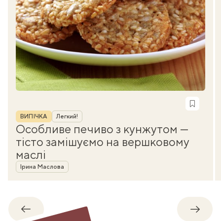
Рубрика
ВИПІЧКА
Легкий!
Особливе печиво з кунжутом —
тісто замішуємо на вершковому
маслі
Автор
Ірина Маслова
Назад
Впере