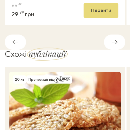
49
66
Перейти
99
29
грн
Назад
Впере
публікації
Схожі
20 хв
Пропозиції від
Час приготування