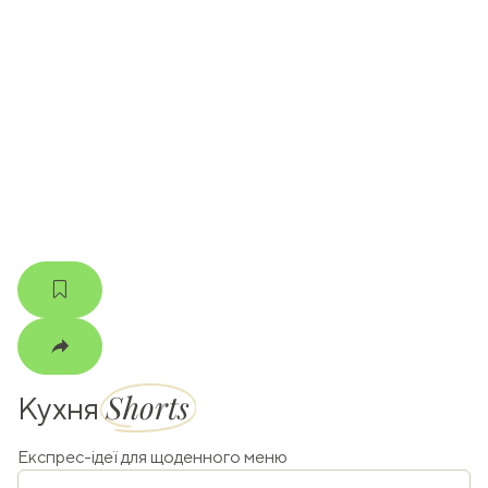
ати
k
m
Shorts
Кухня
Експрес-ідеї для щоденного меню