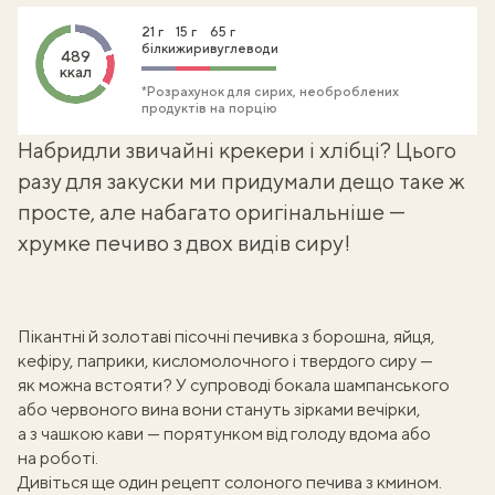
21 г
15 г
65 г
білки
жири
вуглеводи
489
ккал
*Розрахунок для сирих, необроблених
продуктів на порцію
Набридли звичайні крекери і хлібці? Цього
разу для закуски ми придумали дещо таке ж
просте, але набагато оригінальніше —
хрумке печиво з двох видів сиру!
Пікантні й золотаві пісочні печивка з борошна, яйця,
кефіру, паприки, кисломолочного і твердого сиру —
як можна встояти? У супроводі бокала шампанського
або червоного вина вони стануть зірками вечірки,
а з чашкою кави — порятунком від голоду вдома або
на роботі.
Дивіться ще один рецепт
солоного печива з кмином
.