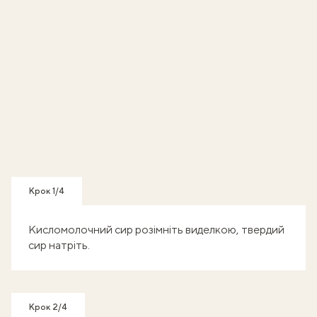
Крок 1/4
Кисломолочний сир розімніть виделкою, твердий
сир натріть.
Крок 2/4