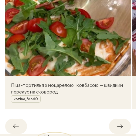
Піца-тортилья з моцарелою і ковбасою — швидкий
перекус на сковороді
Автор
kozina_food0
Назад
Впере