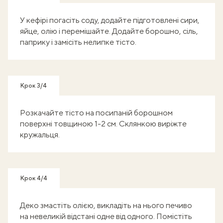
У кефірі погасіть соду, додайте підготовлені сири,
яйце, олію і перемішайте. Додайте борошно, сіль,
паприку і замісіть нелипке тісто.
Крок 3/4
Розкачайте тісто на посипаній борошном
поверхні товщиною 1-2 см. Склянкою виріжте
кружальця.
Крок 4/4
Деко змастіть олією, викладіть на нього печиво
на невеликій відстані одне від одного. Помістіть