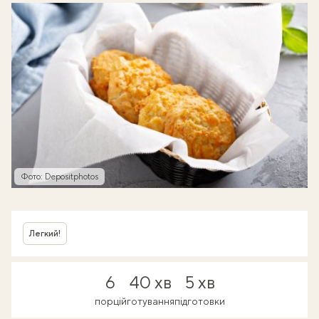
Фото: Depositphotos
Легкий!
6
40 хв
5 хв
порцій
готування
підготовки