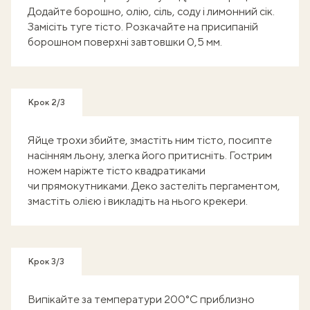
Додайте борошно, олію, сіль, соду і лимонний сік.
Замісіть туге тісто. Розкачайте на присипаній
борошном поверхні завтовшки 0,5 мм.
Крок 2/3
Яйце трохи збийте, змастіть ним тісто, посипте
насінням льону, злегка його притисніть. Гострим
ножем наріжте тісто квадратиками
чи прямокутниками. Деко застеліть пергаментом,
змастіть олією і викладіть на нього крекери.
Крок 3/3
Випікайте за температури 200°C приблизно