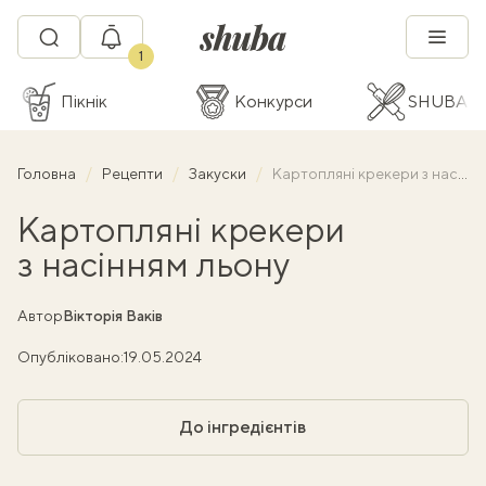
1
Пікнік
Конкурси
SHUBA C
Головна
Рецепти
Закуски
Картопляні крекери з насінням льону
Картопляні крекери
з насінням льону
Автор
Вікторія Ваків
Опубліковано:
19.05.2024
До інгредієнтів