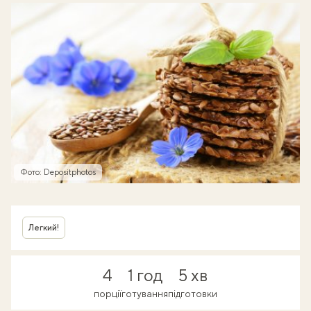
Фото: Depositphotos
Легкий!
4
1 год
5 хв
порції
готування
підготовки