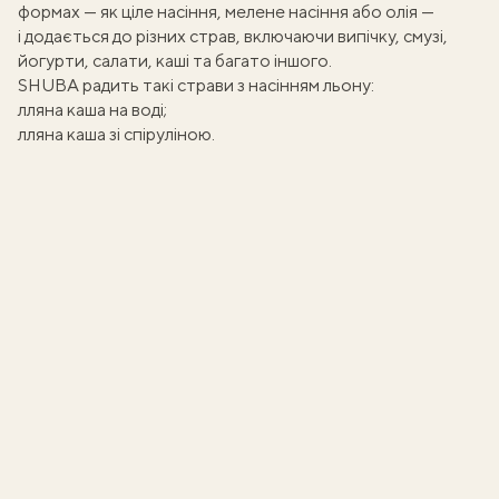
формах — як ціле насіння, мелене насіння або олія —
і додається до різних страв, включаючи випічку, смузі,
йогурти, салати, каші та багато іншого.
SHUBA радить такі страви з насінням льону:
лляна каша на воді
;
лляна каша зі спіруліною
.