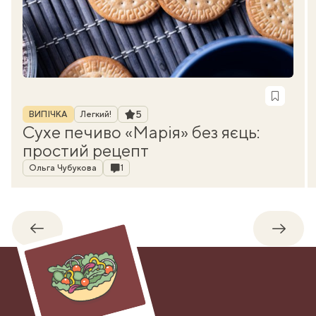
Рубрика
Рейтинг
5
ВИПІЧКА
Легкий!
Сухе печиво «Марія» без яєць:
простий рецепт
Автор
Коментарі
Ольга Чубукова
1
Назад
Впере