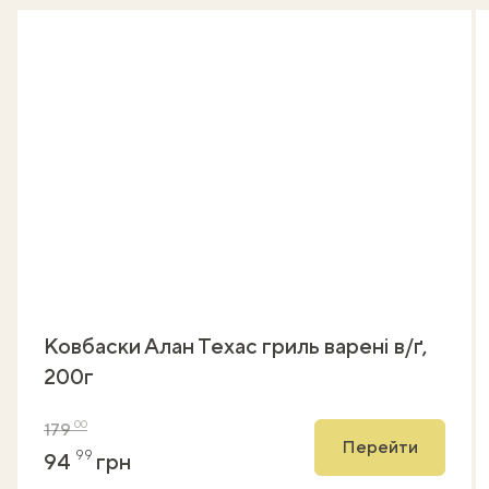
Ковбаски Алан Техас гриль варені в/ґ,
200г
00
179
Перейти
99
94
грн