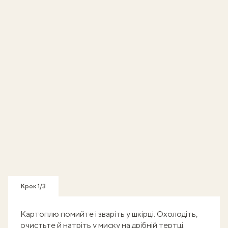
Крок 1/3
Картоплю помийте і зваріть у шкірці. Охолодіть,
очистьте й натріть у миску на дрібній тертці.