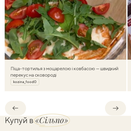
Піца-тортилья з моцарелою і ковбасою — швидкий
перекус на сковороді
Автор
kozina_food0
Назад
Впере
«Сільпо»
Купуй в