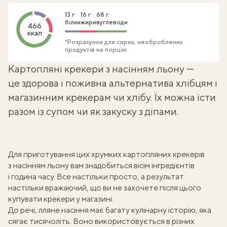
13 г
16 г
68 г
білки
жири
вуглеводи
466
ккал
*Розрахунок для сирих, необроблених
продуктів на порцію
Картопляні крекери з насінням льону —
це
здорова і поживна
альтернатива хлібцям і
магазинним крекерам чи хлібу. Їх можна їсти
разом із супом чи як закуску з діпами.
Для приготування цих хрумких картопляних крекерів
з
насінням льону
вам знадобиться вісім інгредієнтів
і година часу. Все настільки просто, а результат
настільки вражаючий, що ви не захочете після цього
купувати крекери у магазині.
До речі, лляне насіння має багату кулінарну історію, яка
сягає тисячоліть. Воно використовується в різних