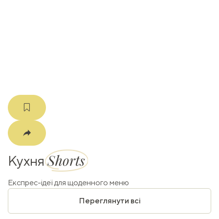
ати
k
m
Shorts
Кухня
Експрес-ідеї для щоденного меню
Переглянути всі