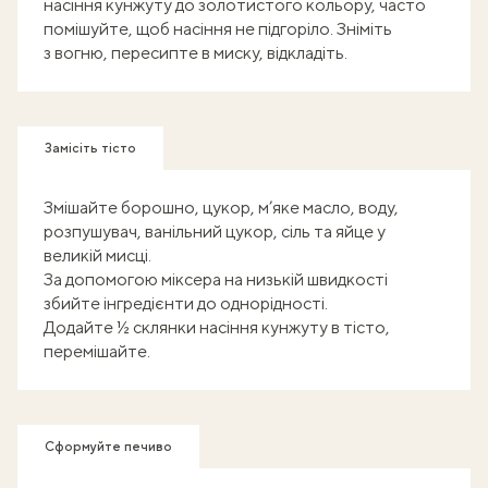
насіння кунжуту до золотистого кольору, часто
помішуйте, щоб насіння не підгоріло. Зніміть
з вогню, пересипте в миску, відкладіть.
Замісіть тісто
Змішайте борошно, цукор, м’яке масло, воду,
розпушувач, ванільний цукор, сіль та яйце у ​​
великій мисці.
За допомогою міксера на низькій швидкості
збийте інгредієнти до однорідності.
Додайте ½ склянки насіння кунжуту в тісто,
перемішайте.
Сформуйте печиво