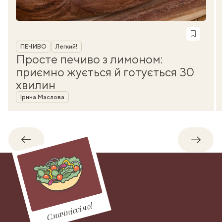
Рубрика
ПЕЧИВО
Легкий!
Просте печиво з лимоном:
приємно жується й готується 30
хвилин
Автор
Ірина Маслова
Назад
Впере
Смачніссімо!