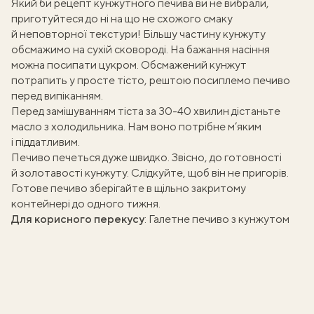
Який би рецепт
кунжутного печива
ви не вибрали,
приготуйтеся до ні на що не схожого смаку
й неповторної текстури! Більшу частину кунжуту
обсмажимо на сухій сковороді. На бажання насіння
можна посипати цукром. Обсмажений кунжут
потрапить у просте тісто, рештою посиплемо печиво
перед випіканням.
Перед замішуванням тіста за 30-40 хвилин дістаньте
масло з холодильника. Нам воно потрібне м’яким
і піддатливим.
Печиво печеться дуже швидко. Звісно, до готовності
й золотавості кунжуту. Слідкуйте, щоб він не пригорів.
Готове печиво зберігайте в щільно закритому
контейнері до одного тижня.
Для корисного перекусу
:
Галетне печиво з кунжутом