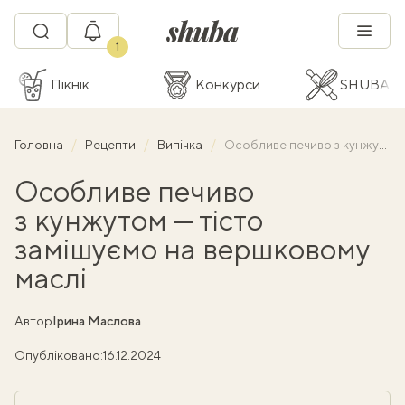
1
Пікнік
Конкурси
SHUBA C
Головна
Рецепти
Випічка
Особливе печиво з кунжутом — тісто замішуємо на вершковому маслі
Особливе печиво
з кунжутом — тісто
замішуємо на вершковому
маслі
Автор
Ірина Маслова
Опубліковано:
16.12.2024