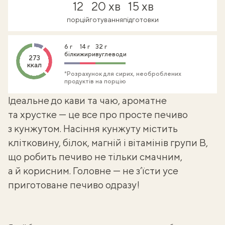
12
20 хв
15 хв
порцій
готування
підготовки
6 г
14 г
32 г
білки
жири
вуглеводи
273
ккал
*Розрахунок для сирих, необроблених
продуктів на порцію
Ідеальне до кави та чаю, ароматне
та хрустке — це все про
просте печиво
з кунжутом. Насіння
кунжуту
містить
клітковину, білок, магній і вітамінів групи В,
що робить печиво не тільки смачним,
а й корисним. Головне — не з’їсти усе
приготоване печиво одразу!