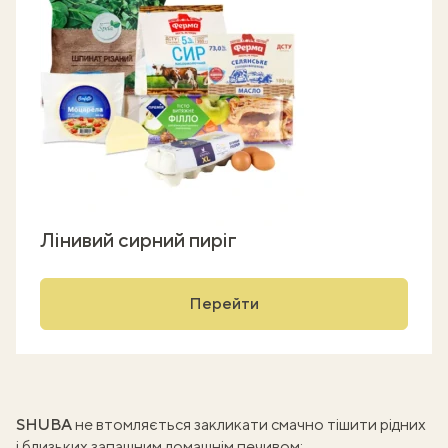
Лінивий сирний пиріг
Перейти
SHUBA
не втомляється закликати смачно тішити рідних
і близьких запашним
домашнім печивом
: