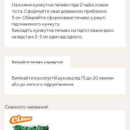
На кожне кунжутне печиво піде 2 чайні ложки
тіста. Сформуйте овал довжиною приблизно
5 см. Обваляйте сформоване печиво у решті
підсмаженого кунжуту.
Викладіть кунжутне печиво на підготоване деко
на відстані 2-3 см один від одного.
Випікайте печиво з кунжутом
Випікайте в розігрітій духовці від 15 до 20 хвилин
або до легкого підрум’янення.
Смачного чаювання!