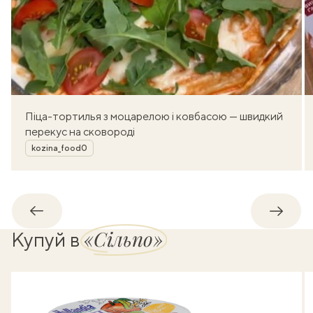
Піца-тортилья з моцарелою і ковбасою — швидкий
перекус на сковороді
Автор
kozina_food0
Назад
Впере
«Сільпо»
Купуй в