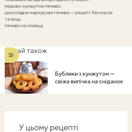
медово-кунжутне печиво
;
шоколадне мармурове печиво
— рецепт без масла
та яєць;
печиво на смальці
.
Читай також
Бублики з кунжутом —
свіжа випічка на сніданок
У цьому рецепті