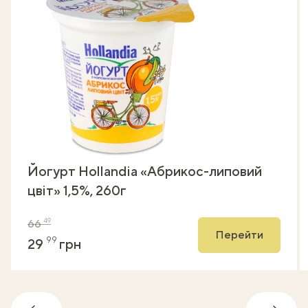
Йогурт Hollandia «Абрикос-липовий
цвіт» 1,5%, 260г
49
66
Перейти
99
29
грн