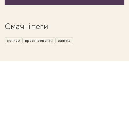
Смачні теги
печиво
прості рецепти
випічка
ати
k