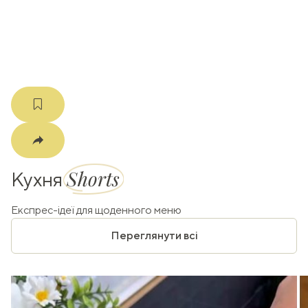
m
Shorts
Кухня
Експрес-ідеї для щоденного меню
Переглянути всі