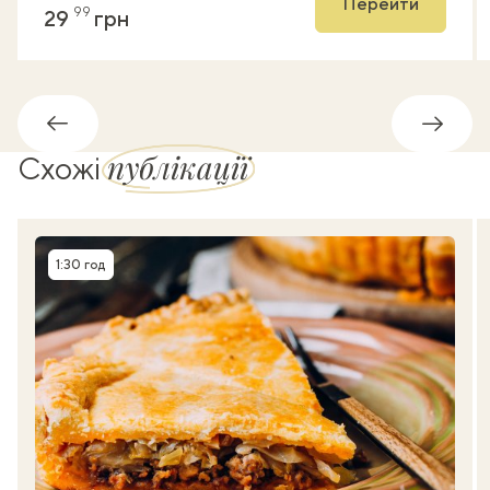
Перейти
99
29
грн
Назад
Впере
публікації
Схожі
1:30 год
Час приготування