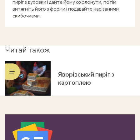
пиріг з духовки і дайте йому охолонути, потім
витягніть його з форми і подавайте нарізаними
скибочками.
Читай також
Яворівський пиріг з
картоплею