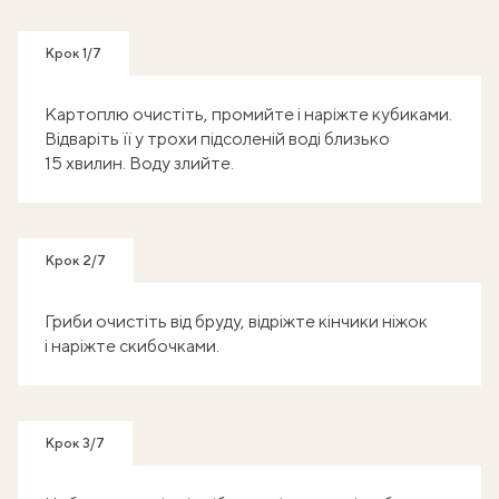
Крок 1/7
Картоплю очистіть, промийте і наріжте кубиками.
Відваріть її у трохи підсоленій воді близько
15 хвилин. Воду злийте.
Крок 2/7
Гриби очистіть від бруду, відріжте кінчики ніжок
і наріжте скибочками.
Крок 3/7