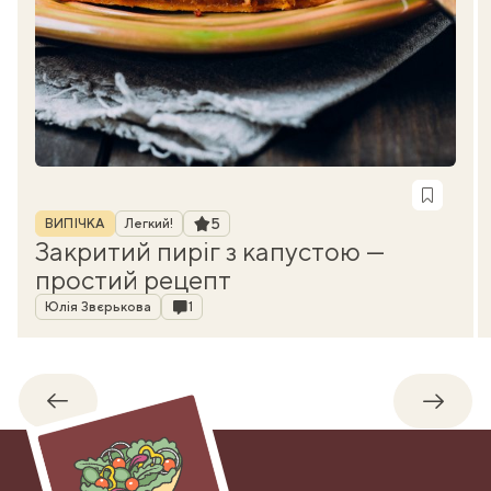
Рубрика
Рейтинг
5
ВИПІЧКА
Легкий!
Закритий пиріг з капустою —
простий рецепт
Автор
Коментарі
Юлія Звєрькова
1
Назад
Впере