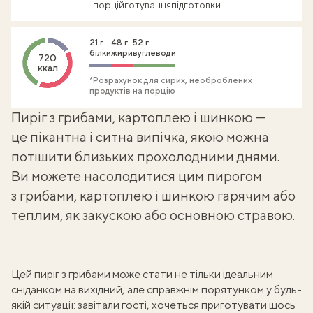
порцій
готування
підготовки
21 г
48 г
52 г
білки
жири
вуглеводи
720
ккал
*Розрахунок для сирих, необроблених
продуктів на порцію
Пиріг з грибами, картоплею і шинкою —
це пікантна і ситна випічка, якою можна
потішити близьких прохолодними днями.
Ви можете насолодитися цим пирогом
з грибами, картоплею і шинкою гарячим або
теплим, як закускою або основною стравою.
Цей пиріг з грибами може стати не тільки ідеальним
сніданком на вихідний, але справжнім порятунком у будь-
якій ситуації: завітали гості, хочеться приготувати щось