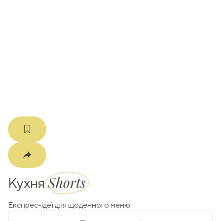
ати
k
m
Shorts
Кухня
Експрес-ідеї для щоденного меню