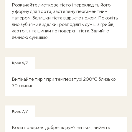
Розкачайте листкове тісто і перекладіть його
у форму для торта, застелену пергаментним
папером. Залишки тіста відріжте ножем. Поколіть
дно зубцями виделки і розподіліть суміш з грибів,
картоплі та шинки по поверхні тіста. Залийте
яєчною сумішшю.
Крок 6/7
Випікайте пиріг при температурі 200°C близько
30 хвилин.
Крок 7/7
Коли поверхня добре підрум’яниться, вийміть