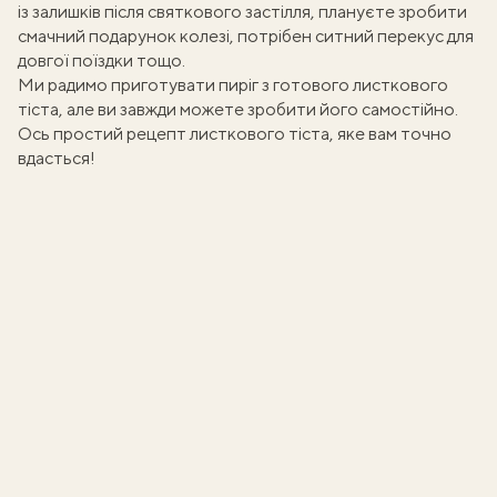
із залишків після святкового застілля, плануєте зробити
смачний подарунок колезі, потрібен ситний перекус для
довгої поїздки тощо.
Ми радимо приготувати пиріг з готового листкового
тіста, але ви завжди можете зробити його самостійно.
Ось
простий рецепт листкового тіста
, яке вам точно
вдасться!