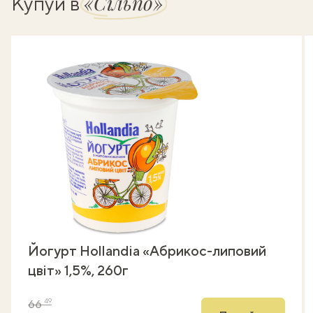
«Сільпо»
Купуй в
Йогурт Hollandia «Абрикос-липовий
цвіт» 1,5%, 260г
49
66