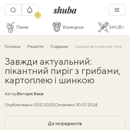
1
Пікнік
Конкурси
SHUBA C
Головна
Рецепти
Сніданки
Завжди актуальний: пікантний пиріг з грибами, картоплею і шинкою
Завжди актуальний:
пікантний пиріг з грибами,
картоплею і шинкою
Автор
Вікторія Ваків
Опубліковано:
05.12.2022
|
Оновлено:
30.07.2024
До інгредієнтів