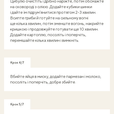
Цибулю очистіть і дрібно наріжте, потім обсмажте
на сковороді з олією. Додайте кубики шинки
і дайте їм підрум’янитися протягом 2-3 хвилин.
Всипте гриби й готуйте на сильному вогні
ще кілька хвилин, потім зменште вогонь, накрийте
кришкою і продовжуйте готувати ще 10 хвилин.
Додайте картоплю, посоліть і поперчіть,
перемішайте кілька хвилин і вимкніть.
Крок 4/7
Вбийте яйця в миску, додайте пармезан і молоко,
посоліть і поперчіть, добре збийте.
Крок 5/7