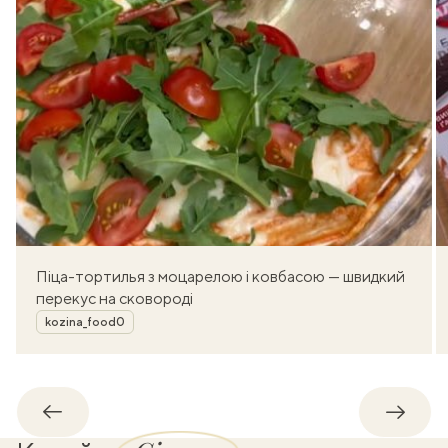
Піца-тортилья з моцарелою і ковбасою — швидкий
перекус на сковороді
Автор
kozina_food0
Назад
Впере