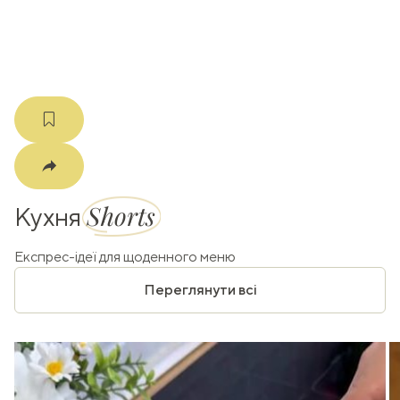
m
Shorts
Кухня
Експрес-ідеї для щоденного меню
Переглянути всі