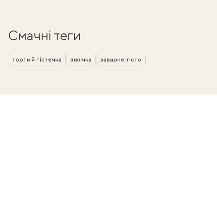
Смачні теги
торти й тістечка
випічка
заварне тісто
ати
k