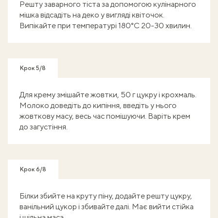
Решту заварного тіста за допомогою кулінарного
мішка відсадіть на деко у вигляді квіточок.
Випікайте при температурі 180°C 20-30 хвилин.
Крок 5/8
Для крему змішайте жовтки, 50 г цукру і крохмаль.
Молоко доведіть до кипіння, введіть у нього
жовткову масу, весь час помішуючи. Варіть крем
до загустіння.
Крок 6/8
Білки збийте на круту піну, додайте решту цукру,
ванільний цукор і збивайте далі. Має вийти стійка
і щільна маса.