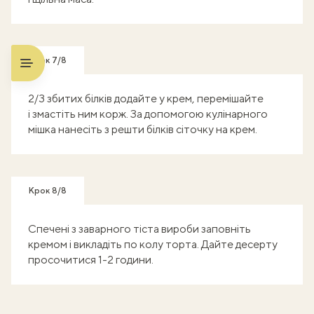
Крок 7/8
2/3 збитих білків додайте у крем, перемішайте
і змастіть ним корж. За допомогою кулінарного
мішка нанесіть з решти білків сіточку на крем.
Крок 8/8
Спечені з заварного тіста вироби заповніть
кремом і викладіть по колу торта. Дайте десерту
просочитися 1-2 години.