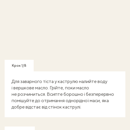
Крок 1/8
Для заварного тіста у каструлю налийте воду
і вершкове масло. Грійте, поки масло
не розчиниться. Всипте борошно і безперервно
помішуйте до отримання однорідної маси, яка
добре відстає від стінок каструлі.