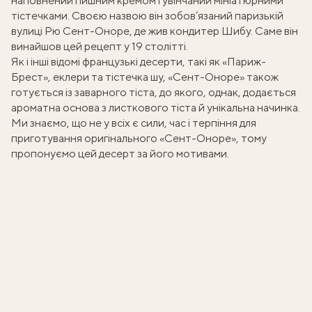
наповнений пишним кремом і увінчаний мініатюрними
тістечками. Своєю назвою він зобов’язаний паризькій
вулиці Рю Сент-Оноре, де жив кондитер Шибу. Саме він
винайшов цей рецепт у 19 столітті.
Як і інші відомі французькі десерти, такі як
«Париж-
Брест»
,
еклери
та
тістечка шу
, «Сент-Оноре» також
готується із заварного тіста, до якого, однак, додається
ароматна основа з листкового тіста й унікальна начинка.
Ми знаємо, що не у всіх є сили, час і терпіння для
приготування оригінального «Сент-Оноре», тому
пропонуємо цей десерт за його мотивами.