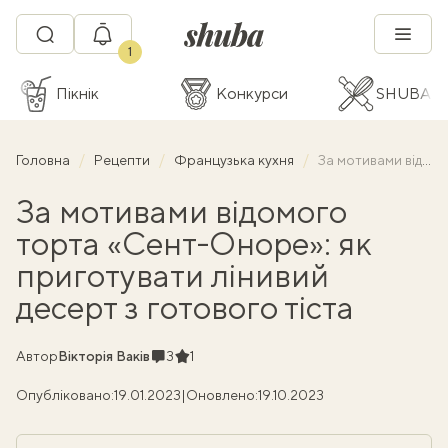
1
Пікнік
Конкурси
SHUBA C
Головна
Рецепти
Французька кухня
За мотивами відомого торта «Сент-Оноре»: як приготувати лінивий десерт з готового тіста
За мотивами відомого
торта «Сент-Оноре»: як
приготувати лінивий
десерт з готового тіста
Коментарі
Рейтинг
Автор
Вікторія Ваків
3
1
Опубліковано:
19.01.2023
|
Оновлено:
19.10.2023