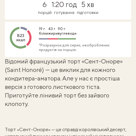
6
1:20 год
5 хв
порцій
готування
підготовки
19 г
43 г
90 г
білки
жири
вуглеводи
823
ккал
*Розрахунок для сирих, необроблених
продуктів на порцію
Відомий французький торт «Сент-Оноре»
(Saint Honoré) — це виклик для кожного
кондитера-аматора. Але у нас є простіша
версія з готового
листкового тіста
.
Приготуйте
лінивий торт
без зайвого
клопоту.
Торт «Сент-Оноре» — це справді королівський десерт,