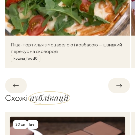
Піца-тортилья з моцарелою і ковбасою — швидкий
перекус на сковороді
Автор
kozina_food0
Назад
Впере
публікації
Схожі
30 хв
Ідеї
Час приготування