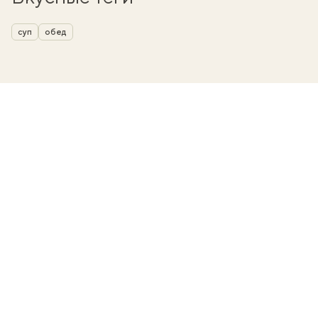
суп
обед
вать
k
мма