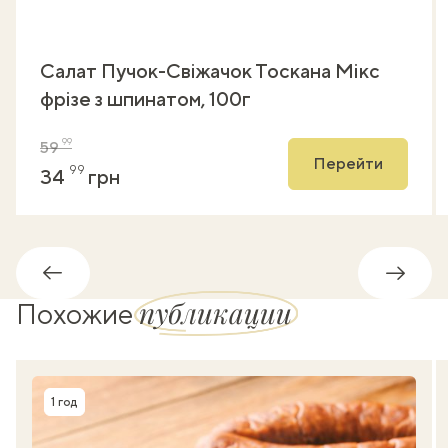
Салат Пучок-Свіжачок Тоскана Мікс
фрізе з шпинатом, 100г
99
59
Перейти
99
34
грн
Обратно
Впере
публикации
Похожие
1 год
Время приготовления