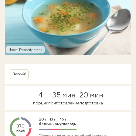
Фото: Depositphotos
Легкий!
4
35 мин
20 мин
порции
приготовление
подготовка
20 г
13 г
45 г
белки
жиры
углеводы
370
ккал
*Расчет для сырых, необработанных