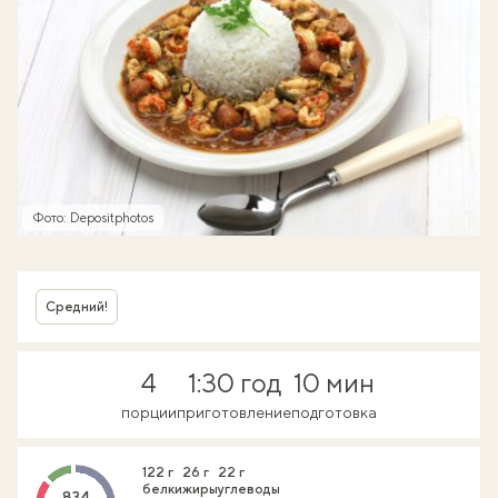
Фото: Depositphotos
Средний!
4
1:30 год
10 мин
порции
приготовление
подготовка
122 г
26 г
22 г
белки
жиры
углеводы
834