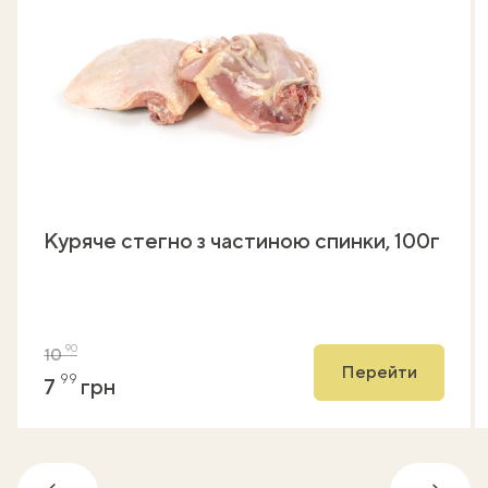
Куряче стегно з частиною спинки, 100г
90
10
Перейти
99
7
грн