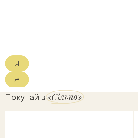
k
мма
«Сільпо»
Покупай в