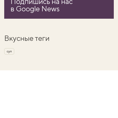
Подпишись на нас
в Google News
Вкусные теги
суп
вать