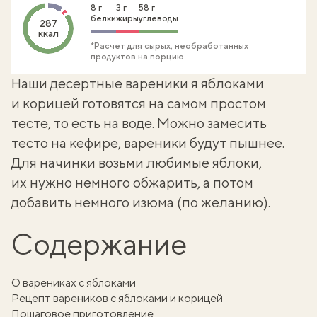
8 г
3 г
58 г
белки
жиры
углеводы
287
ккал
*Расчет для сырых, необработанных
продуктов на порцию
Наши десертные вареники я яблоками
и корицей готовятся на самом простом
тесте, то есть на воде. Можно замесить
тесто на кефире
, вареники будут пышнее.
Для начинки возьми любимые яблоки,
их нужно немного обжарить, а потом
добавить немного изюма (по желанию).
Содержание
О варениках с яблоками
Рецепт вареников с яблоками и корицей
Пошаговое приготовление