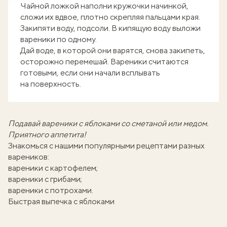
Чайной ложкой наполни кружочки начинкой,
сложи их вдвое, плотно скрепляя пальцами края.
Закипяти воду, подсоли. В кипящую воду выложи
вареники по одному.
Дай воде, в которой они варятся, снова закипеть,
осторожно перемешай. Вареники считаются
готовыми, если они начали всплывать
на поверхность.
Подавай вареники с яблоками со сметаной или медом.
Приятного аппетита!
Знакомься с нашими популярными рецептами разных
вареников:
вареники с картофелем
;
вареники с грибами
;
вареники с потрохами
.
Быстрая выпечка с яблоками