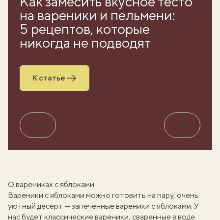
Как замесить вкусное тесто
на вареники и пельмени:
5 рецептов, которые
никогда не подводят
К статье
Обратно
Вперед
О варениках с яблоками
Вареники с яблоками можно
готовить на пару
, очень
уютный десерт —
запеченные вареники с яблоками
. У
нас будет классические вареники, сваренные в воде.