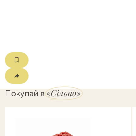
k
мма
«Сільпо»
Покупай в