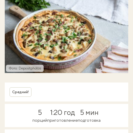
Фото: Depositphotos
Средний!
5
1:20 год
5 мин
порций
приготовление
подготовка