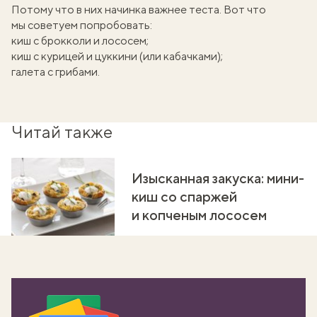
Потому что в них начинка важнее теста. Вот что
мы советуем попробовать:
киш с брокколи и лососем
;
киш с курицей и цуккини (или кабачками)
;
галета с грибами
.
Читай также
Изысканная закуска: мини-
киш со спаржей
и копченым лососем