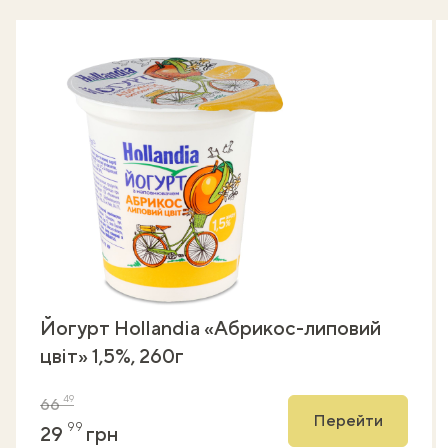
Йогурт Hollandia «Абрикос-липовий
цвіт» 1,5%, 260г
49
66
Перейти
99
29
грн