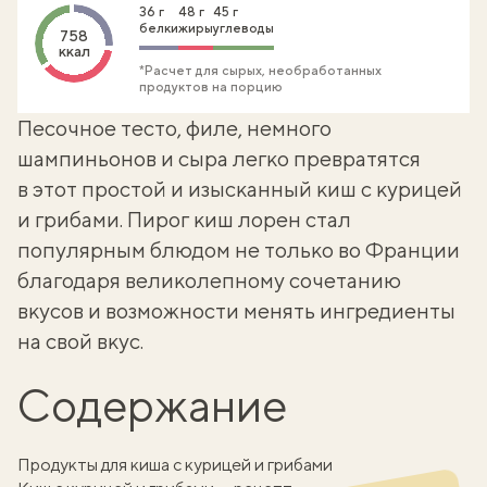
36 г
48 г
45 г
белки
жиры
углеводы
758
ккал
*Расчет для сырых, необработанных
продуктов на порцию
Песочное тесто, филе, немного
шампиньонов и сыра легко превратятся
в этот простой и изысканный киш с курицей
и грибами. Пирог
киш лорен
стал
популярным блюдом не только во Франции
благодаря великолепному сочетанию
вкусов и возможности менять ингредиенты
на свой вкус.
Содержание
Продукты для киша с курицей и грибами