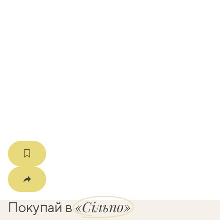
вать
k
мма
«Сільпо»
Покупай в