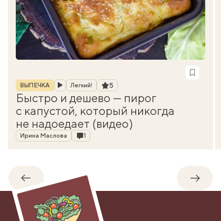
Рубрика
Рейтинг
5
ВЫПЕЧКА
Легкий!
Быстро и дешево — пирог
с капустой, который никогда
не надоедает (видео)
Автор
Комментарии
Ирина Маслова
1
Обратно
Впере