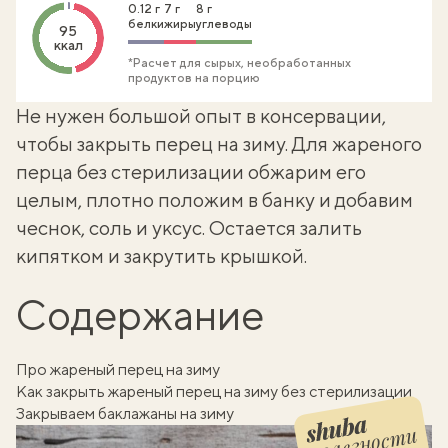
0.12 г
7 г
8 г
белки
жиры
углеводы
95
ккал
*Расчет для сырых, необработанных
продуктов на порцию
Не нужен большой опыт в консервации,
чтобы
закрыть перец на зиму
. Для жареного
перца без стерилизации обжарим его
целым, плотно положим в банку и добавим
чеснок, соль и уксус. Остается залить
кипятком и закрутить крышкой.
Содержание
Про жареный перец на зиму
Как закрыть жареный перец на зиму без стерилизации
Закрываем баклажаны на зиму
полезности
Шуба полезности