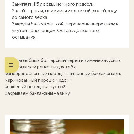
Закипяти 1.5 л воды, немного подсоли.
Залей перцы и, прижимая их ложкой, долей воду
до самого верха.
Закрути банку крышкой, переверни вверх дном и
укутай полотенцем. Оставь до полного
остывания.
Если ты любишь болгарский перец и зимние закуски с
ним, тогда эти рецепты для тебя:
консервированный перец, начиненный баклажанами
;
маринованный перец с медом
;
квашеный перец с капустой
.
Закрываем баклажаны на зиму