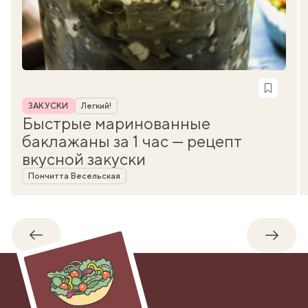
Рубрика
ЗАКУСКИ
Легкий!
Быстрые маринованные
баклажаны за 1 час — рецепт
вкусной закуски
Автор
Пончитта Весельская
Обратно
Впере