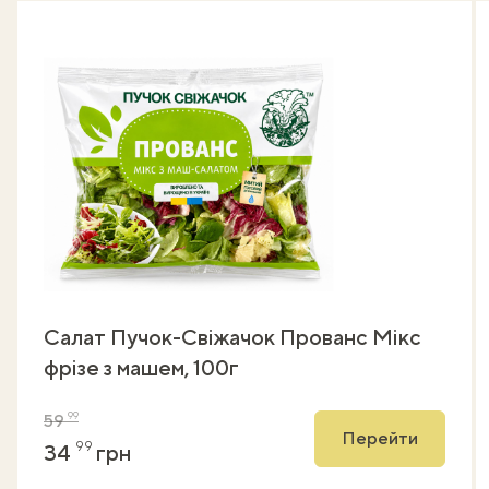
Салат Пучок-Свіжачок Прованс Мікс
фрізе з машем, 100г
99
59
Перейти
99
34
грн