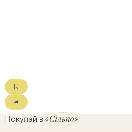
вать
k
мма
«Сільпо»
Покупай в