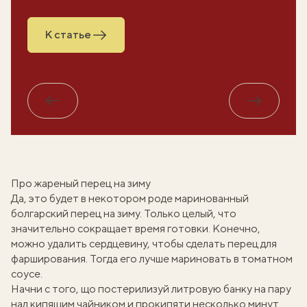
К статье
Обратно
Вперед
Про жареный перец на зиму
Да, это будет в некотором роде
маринованный
болгарский перец
на зиму. Только целый, что
значительно сокращает время готовки. Конечно,
можно удалить сердцевину, чтобы сделать
перец для
фарширования
. Тогда его лучше
мариновать в томатном
соусе
.
Начни с того, що постерилизуй литровую банку на пару
над кипящим чайником и прокипяти несколько минут