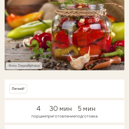
Фото: Depositphotos
Легкий!
4
30 мин
5 мин
порции
приготовление
подготовка