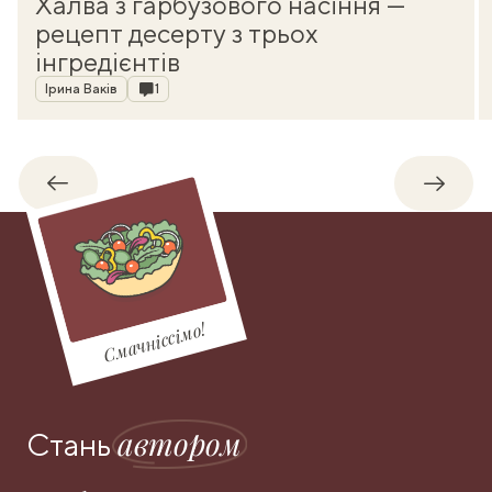
Халва з гарбузового насіння —
рецепт десерту з трьох
інгредієнтів
Автор
Коментарі
Ірина Ваків
1
Назад
Впере
Смачніссімо!
автором
Стань