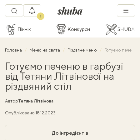
1
Пікнік
Конкурси
SHUBA C
Головна
Меню на свята
Різдвяне меню
Готуємо печеню в гарбузі від Тетяни Літвінової на різдвяний стіл
Готуємо печеню в гарбузі
від Тетяни Літвінової на
різдвяний стіл
Автор
Тетяна Літвінова
Опубліковано:
18.12.2023
До інгредієнтів