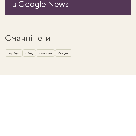
в Google News
Смачні теги
гарбуз
обід
вечеря
Різдво
ати