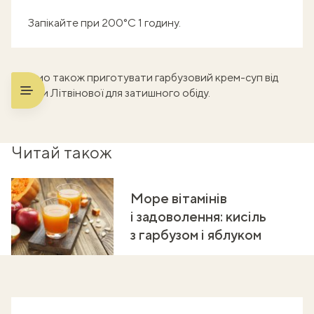
Запікайте при 200°C 1 годину.
Радимо також приготувати
гарбузовий крем-суп
від
Тетяни Літвінової для затишного обіду.
Читай також
Море вітамінів
і задоволення: кисіль
з гарбузом і яблуком