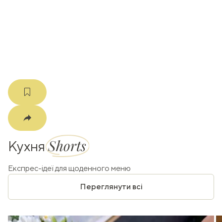
k
m
Shorts
Кухня
Експрес-ідеї для щоденного меню
Переглянути всі