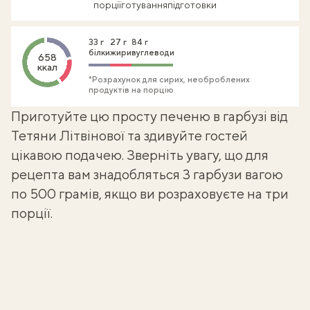
порції
готування
підготовки
33 г
27 г
84 г
білки
жири
вуглеводи
658
ккал
*Розрахунок для сирих, необроблених
продуктів на порцію
Приготуйте цю просту печеню в гарбузі від
Тетяни Літвінової
та здивуйте гостей
цікавою подачею. Зверніть увагу, що для
рецепта вам знадобляться 3 гарбузи вагою
по 500 грамів, якщо ви розраховуєте на три
порції.