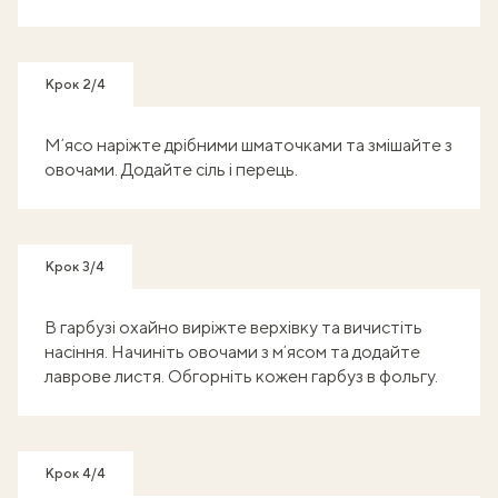
Крок 2/4
Мʼясо наріжте дрібними шматочками та змішайте з
овочами. Додайте сіль і перець.
Крок 3/4
В гарбузі охайно виріжте верхівку та вичистіть
насіння. Начиніть овочами з мʼясом та додайте
лаврове листя. Обгорніть кожен гарбуз в фольгу.
Крок 4/4