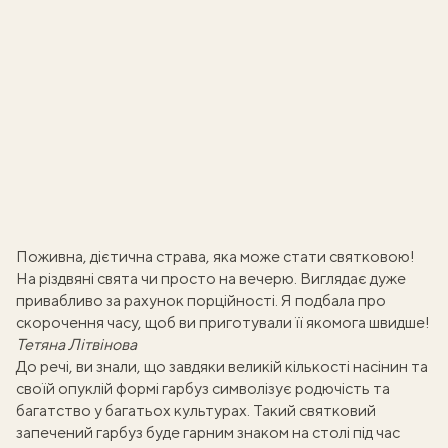
Поживна, дієтична страва, яка може стати святковою!
На різдвяні свята чи просто на вечерю. Виглядає дуже
привабливо за рахунок порційності. Я подбала про
скорочення часу, щоб ви приготували її якомога швидше!
Тетяна Літвінова
До речі, ви знали, що завдяки великій кількості насінин та
своїй опуклій формі гарбуз символізує родючість та
багатство у багатьох культурах. Такий святковий
запечений гарбуз буде гарним знаком на столі під час