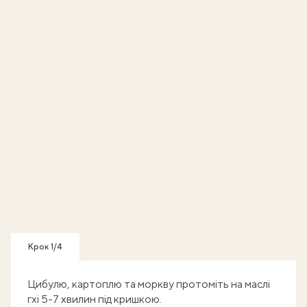
Крок 1/4
Цибулю, картоплю та моркву протоміть на маслі
гхі 5-7 хвилин під кришкою.