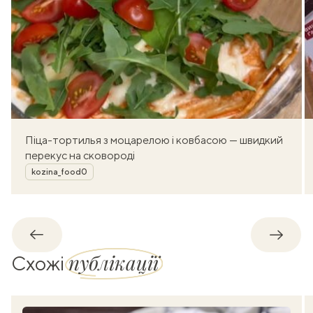
Піца-тортилья з моцарелою і ковбасою — швидкий
перекус на сковороді
Автор
kozina_food0
Назад
Впере
публікації
Схожі