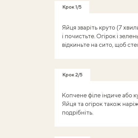
Крок 1/5
Яйця зваріть круто (7 хвил
і почистьте. Огірок і зеле
відкиньте на сито, щоб сте
Крок 2/5
Копчене філе індиче або 
Яйця та огірок також нарі
подрібніть.