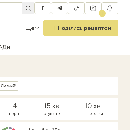
facebook
telegram
tiktok
instagram
RU
1
Ще
Поділись рецептом
БАДи
Легкий!
4
15 хв
10 хв
порції
готування
підготовки
3 г
18 г
27 г