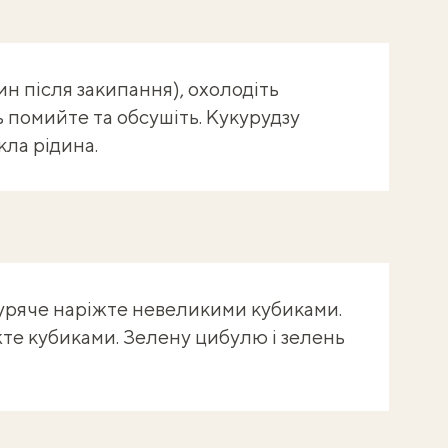
ин після закипання), охолодіть
нь помийте та обсушіть. Кукурудзу
кла рідина.
куряче наріжте невеликими кубиками.
жте кубиками. Зелену цибулю і зелень