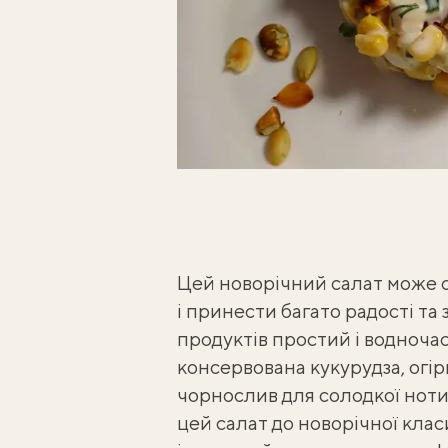
Цей новорічний салат може 
і принести багато радості та 
продуктів простий і водночас
консервована кукурудза, огір
чорнослив для солодкої нот
цей салат до
новорічної клас