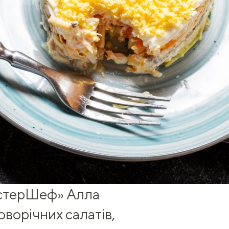
астерШеф» Алла
оворічних салатів,