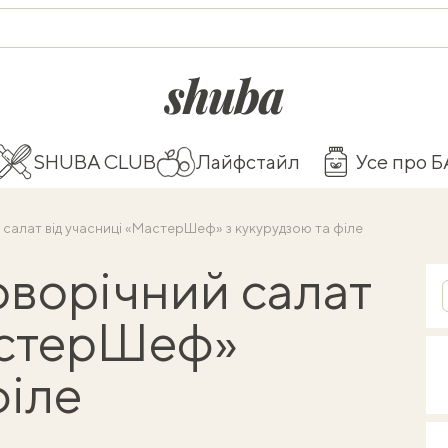
shuba.life
SHUBA CLUB
Лайфстайл
Усе про 
салат від учасниці «МастерШеф» з кукурудзою та філе
ворічний салат
астерШеф»
філе