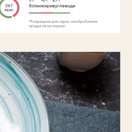
білки
жири
вуглеводи
267
ккал
*Розрахунок для сирих, необроблених
продуктів на порцію