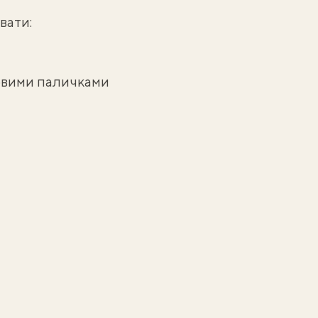
вати:
бовими паличками