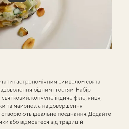
стати гастрономічним символом свята
задоволення рідним і гостям. Набір
 святковий: копчене індиче філе, яйця,
ки та майонез, а на довершення
и створюють ідеальне поєднання. Додайте
ики
або відмовтеся від традицій