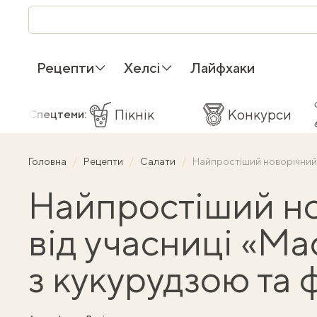
Рецепти
Хелсі
Лайфхаки
Пікнік
Конкурси
Спецтеми:
Головна
Рецепти
Салати
Найпростіший новорічний 
Найпростіший но
від учасниці «М
з кукурудзою та 