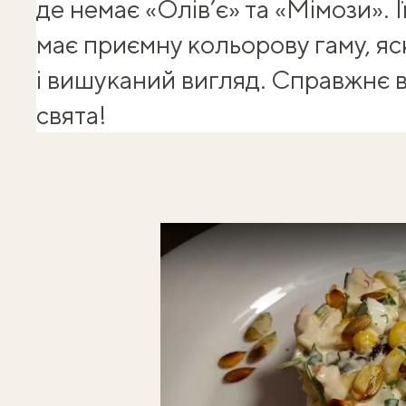
де немає «Олів’є» та «Мімози». 
має приємну кольорову гаму, я
і вишуканий вигляд. Справжнє 
свята!