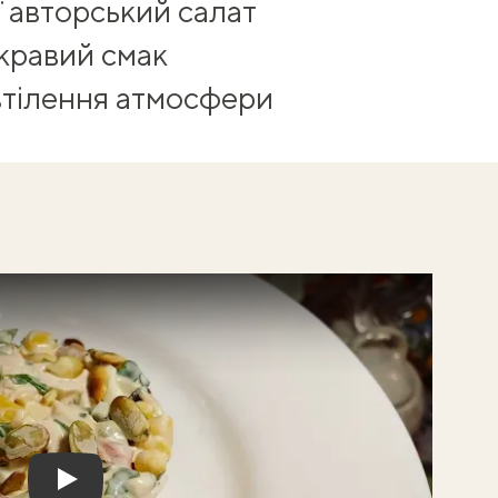
Її авторський салат
скравий смак
втілення атмосфери
Play