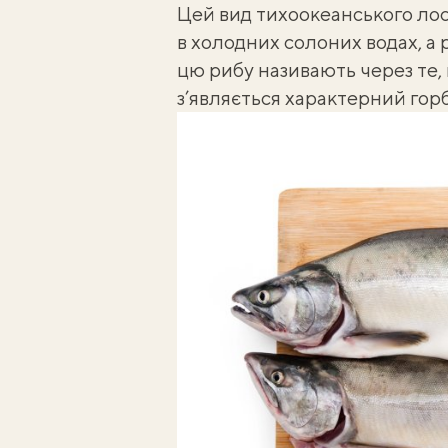
Цей вид тихоокеанського лос
в холодних солоних водах, а 
цю рибу називають через те,
з’являється характерний горб