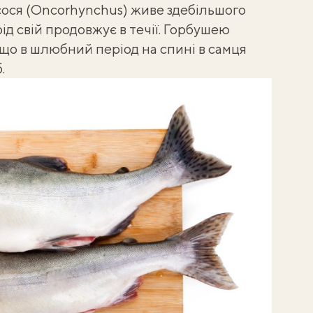
ося (Oncorhynchus) живе здебільшого
рід свій продовжує в течії. Горбушею
 що в шлюбний період на спині в самця
.