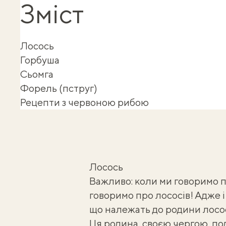
Зміст
Лосось
Горбуша
Сьомга
Форель (пструг)
Рецепти з червоною рибою
Лосось
Важливо: коли ми говоримо п
говоримо про лососів! Адже і 
що належать до родини лосо
Ця родина, своєю чергою, под