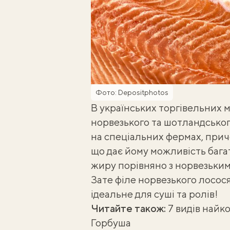
Фото: Depositphotos
В українських торгівельних
норвезького та шотландськог
на спеціальних фермах, прич
що дає йому можливість багат
жиру порівняно з норвезьким
Зате філе норвезького лосос
ідеальне для суші та ролів!
Читайте також:
7 видів найк
Горбуша