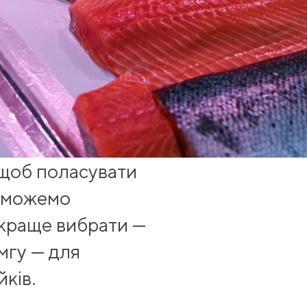
 щоб поласувати
оможемо
у краще вибрати —
мгу — для
йків
.