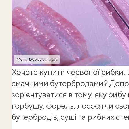
Фото: Depositphotos
Хочете купити
червоної рибки
,
смачними бутербродами? Доп
зорієнтуватися в тому, яку риб
горбушу, форель, лосося чи сьо
бутербродів, суші та
рибних сте