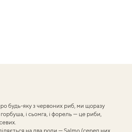
ро будь-яку з червоних риб, ми щоразу
горбуша, і сьомга, і форель — це риби,
севих.
іляється на два роди — Salmo (серед них