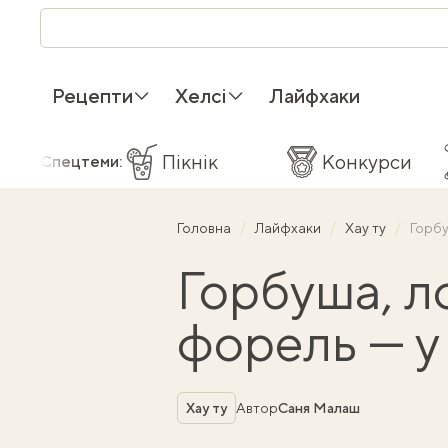
Рецепти
Хелсі
Лайфхаки
Пікнік
Конкурси
Спецтеми:
Головна
Лайфхаки
Хау ту
Горбу
Горбуша, ло
форель — у
Рубрика
Хау ту
Автор
Саня Малаш