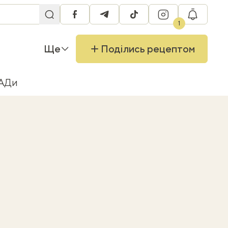
facebook
telegram
tiktok
instagram
RU
1
Ще
Поділись рецептом
БАДи