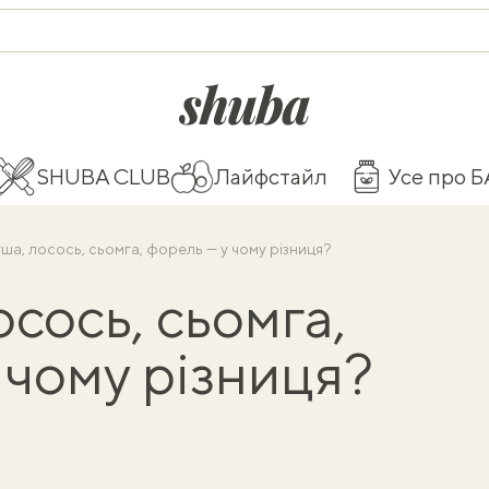
shuba.life
SHUBA CLUB
Лайфстайл
Усе про 
ша, лосось, сьомга, форель — у чому різниця?
сось, сьомга,
 чому різниця?