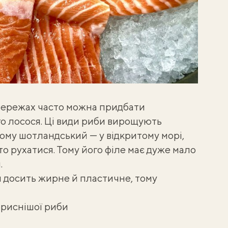
 мережах часто можна придбати
о лосося. Ці види риби вирощують
ому шотландський — у відкритому морі,
о рухатися. Тому його філе має дуже мало
.
я досить жирне й пластичне, тому
ориснішої риби