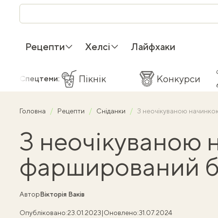
Рецепти
Хелсі
Лайфхаки
Пікнік
Конкурси
Спецтеми:
Головна
Рецепти
Сніданки
З неочікуваною начинко
З неочікуваною 
фарширований б
Автор
Вікторія Ваків
Опубліковано:
23.01.2023
|
Оновлено:
31.07.2024