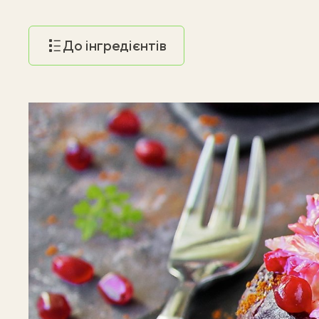
До інгредієнтів