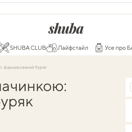
shuba.life
SHUBA CLUB
Лайфстайл
Усе про 
ю: фарширований буряк
начинкою:
уряк