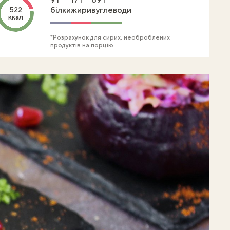
білки
жири
вуглеводи
522
ккал
*Розрахунок для сирих, необроблених
продуктів на порцію