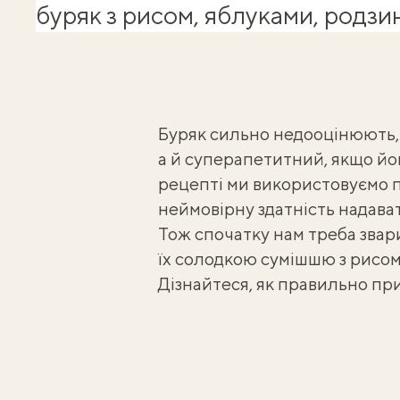
буряк з рисом, яблуками, родзи
Буряк сильно недооцінюють, 
а й суперапетитний, якщо йо
рецепті ми використовуємо п
неймовірну здатність надава
Тож спочатку нам треба звар
їх солодкою сумішшю з рисом,
Дізнайтеся,
як правильно пр