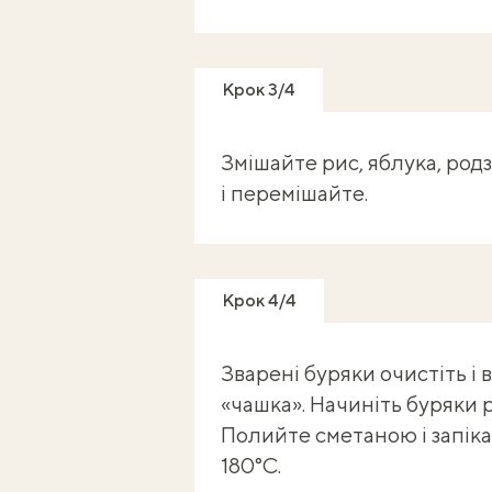
Крок 3/4
Змішайте рис, яблука, род
і перемішайте.
Крок 4/4
Зварені буряки очистіть і 
«чашка». Начиніть буряки 
Полийте сметаною і запіка
180°C.