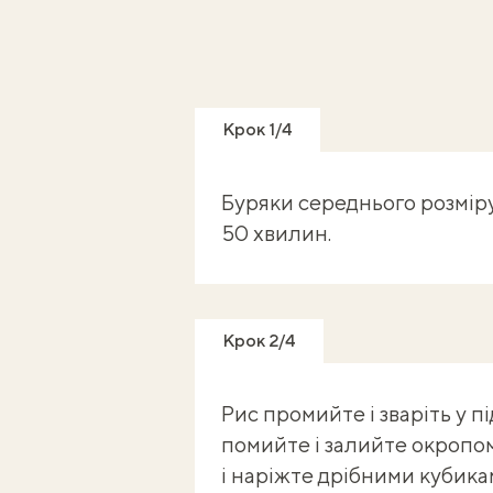
Крок 1/4
Буряки середнього розміру
50 хвилин.
Крок 2/4
Рис промийте і зваріть у п
помийте і залийте окропом
і наріжте дрібними кубика