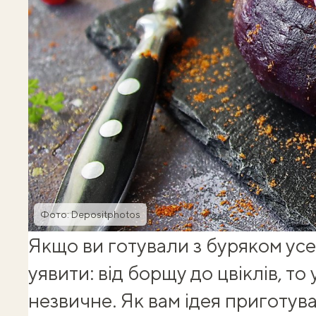
Фото: Depositphotos
Якщо ви готували з буряком усе
уявити: від борщу до цвіклів, то
незвичне. Як вам ідея приготу