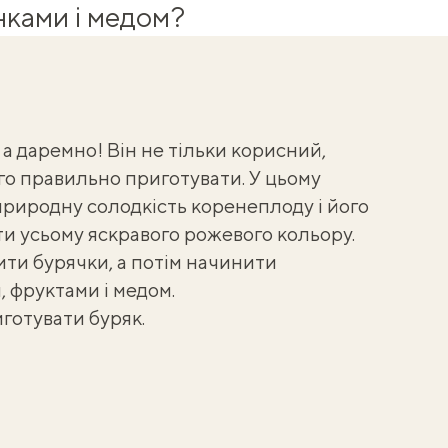
нками і медом?
а даремно! Він не тільки корисний,
го правильно приготувати. У цьому
риродну солодкість коренеплоду і його
ти усьому яскравого рожевого кольору.
ити бурячки, а потім начинити
 фруктами і медом.
иготувати буряк
.