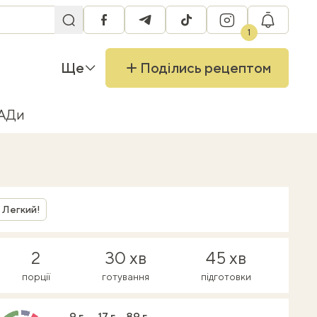
facebook
telegram
tiktok
instagram
RU
1
Ще
Поділись рецептом
БАДи
Легкий!
2
30 хв
45 хв
порції
готування
підготовки
9 г
17 г
89 г