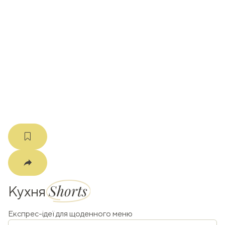
ати
k
m
Shorts
Кухня
Експрес-ідеї для щоденного меню