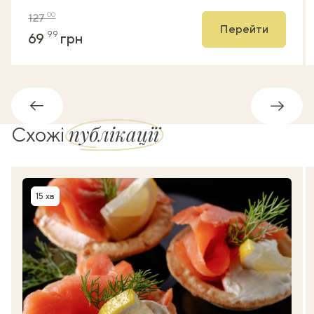
00
127
Перейти
99
69
грн
Назад
Впере
публікації
Схожі
15 хв
Час приготування