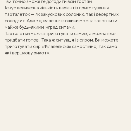
і ви точно зможете догодити всім гостям.
Існує величезна кількість варіантів приготування
тарталеток — як
закускових солоних
, так і
десертних
солодких
. Адже ці маленькі кошики можна заповнити
майже будь-якими інгредієнтами.
Тарталетки можна приготувати самим, а можна вже
придбати готові. Така ж ситуація і з сиром. Ви можете
приготувати
сир «Філадельфія»
самостійно, так само
як і
вершкову рикоту
.