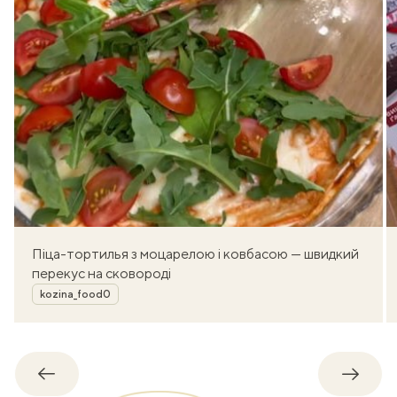
Піца-тортилья з моцарелою і ковбасою — швидкий
перекус на сковороді
Автор
kozina_food0
Назад
Впере