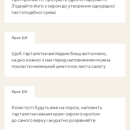
З’єднайте його з сиром до утворення однорідної
пастоподібної суміші.
Крок 2/6
Щоб тарталетки виглядали більш витончено,
на дно кожної з них перед наповненням можна
покласти маленький шматочок листа салату.
Крок 3/6
Коли гості будуть вже на порозі, наповніть
тарталетки ніжним крем-сиром із кропом
до самого верху і акуратно розрівняйте.