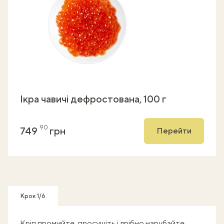
Ікра чавичі дефростована, 100 г
90
749
грн
Перейти
Крок 1/6
Кріп промийте, просушіть і дрібно нарубайте.