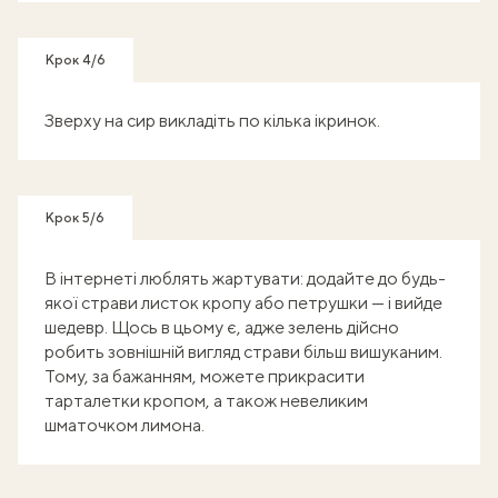
Крок 4/6
Зверху на сир викладіть по кілька ікринок.
Крок 5/6
В інтернеті люблять жартувати: додайте до будь-
якої страви листок кропу або петрушки — і вийде
шедевр. Щось в цьому є, адже зелень дійсно
робить зовнішній вигляд страви більш вишуканим.
Тому, за бажанням, можете прикрасити
тарталетки кропом, а також невеликим
шматочком лимона.