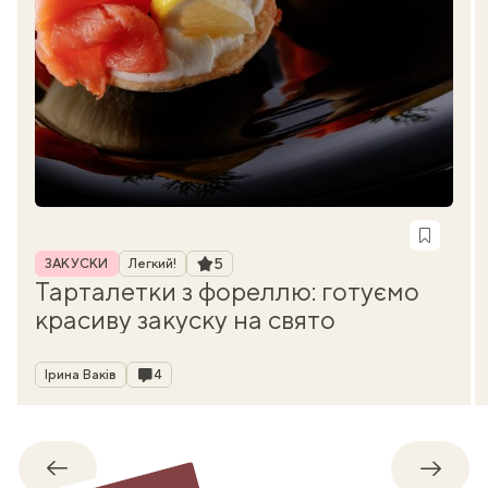
Рубрика
Рейтинг
5
ЗАКУСКИ
Легкий!
Тарталетки з фореллю: готуємо
красиву закуску на свято
Автор
Коментарі
Ірина Ваків
4
Назад
Впере