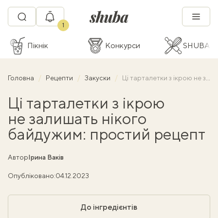
1
Пікнік
Конкурси
SHUBA C
Головна
Рецепти
Закуски
Ці тарталетки з ікрою не залишать нікого байдужим: простий рецепт
Ці тарталетки з ікрою
не залишать нікого
байдужим: простий рецепт
Автор
Ірина Ваків
Опубліковано:
04.12.2023
До інгредієнтів