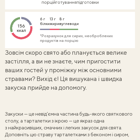
порцій
готування
підготовки
6 г
13 г
8 г
білки
жири
вуглеводи
156
ккал
*Розрахунок для сирих, необроблених
продуктів на порцію
Зовсім скоро свято або планується велике
застілля, а ви не знаєте, чим пригостити
ваших гостей у проміжку між основними
стравами? Вихід є! Ця вишукана і швидка
закуска прийде на допомогу.
Закуски — це невід’ємна частина будь-якого святкового
столу, а тарталетки з ікрою — це якраз одна
з найкрасивіших, смачних і легких закусок для свята.
Доповніть цю страву
тарталетками з беконом і сиром
,