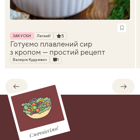
Рубрика
Рейтинг
5
ЗАКУСКИ
Легкий!
Готуємо плавлений сир
з кропом — простий рецепт
Автор
Коментарі
Валерія Кудревич
1
Назад
Впере
Смачніссімо!