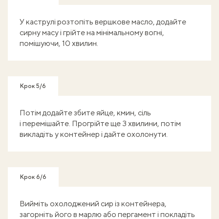
У каструлі розтопіть вершкове масло, додайте
сирну масу і грійте на мінімальному вогні,
помішуючи, 10 хвилин.
Крок 5/6
Потім додайте збите яйце, кмин, сіль
і перемішайте. Прогрійте ще 3 хвилини, потім
викладіть у контейнер і дайте охолонути.
Крок 6/6
Вийміть охолоджений сир із контейнера,
загорніть його в марлю або пергамент і покладіть