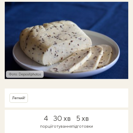
Фото: Depositphotos
Легкий!
4
30 хв
5 хв
порції
готування
підготовки