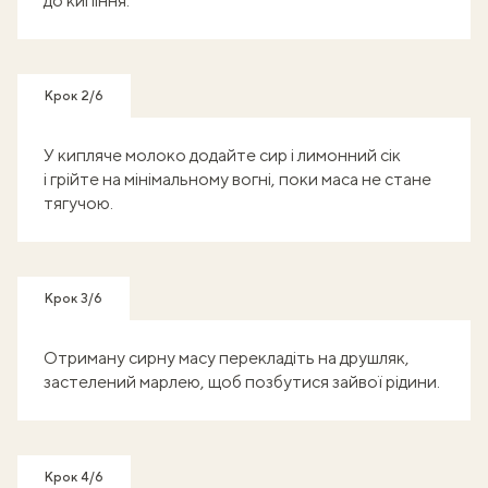
до кипіння.
Крок 2/6
У кипляче молоко додайте сир і лимонний сік
і грійте на мінімальному вогні, поки маса не стане
тягучою.
Крок 3/6
Отриману сирну масу перекладіть на друшляк,
застелений марлею, щоб позбутися зайвої рідини.
Крок 4/6