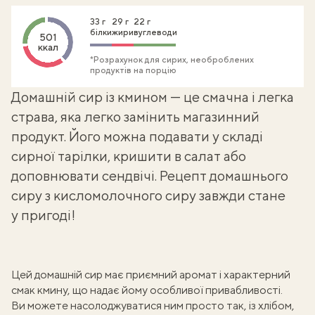
33 г
29 г
22 г
білки
жири
вуглеводи
501
ккал
*Розрахунок для сирих, необроблених
продуктів на порцію
Домашній сир із кмином — це смачна і легка
страва, яка легко замінить магазинний
продукт. Його можна подавати у складі
сирної тарілки, кришити в салат або
доповнювати сендвічі.
Рецепт домашнього
сиру
з кисломолочного сиру завжди стане
у пригоді!
Цей
домашній сир
має приємний аромат і характерний
смак кмину, що надає йому особливої привабливості.
Ви можете насолоджуватися ним просто так, із хлібом,