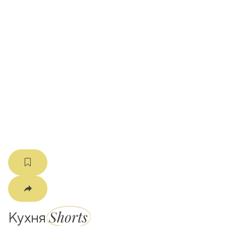
ати
k
m
Shorts
Кухня