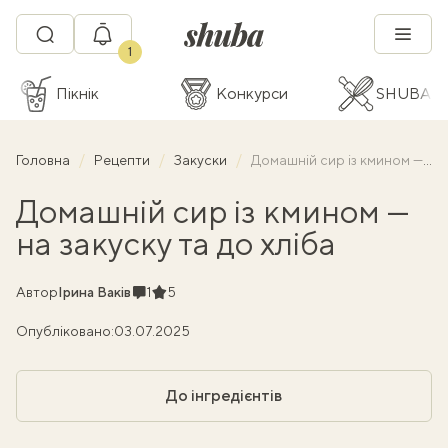
1
Пікнік
Конкурси
SHUBA C
Головна
Рецепти
Закуски
Домашній сир із кмином — на закуску та до хліба
Домашній сир із кмином —
на закуску та до хліба
Коментарі
Рейтинг
Автор
Ірина Ваків
1
5
Опубліковано:
03.07.2025
До інгредієнтів