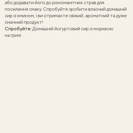
або додавати його до різноманітних страв для
посилення смаку. Спробуйте зробити власний домашній
сир із кмином, і ви отримаєте свіжий, ароматний та дуже
смачний продукт!
Спробуйте:
Домашній йогуртовий сир із морквою
на грилі