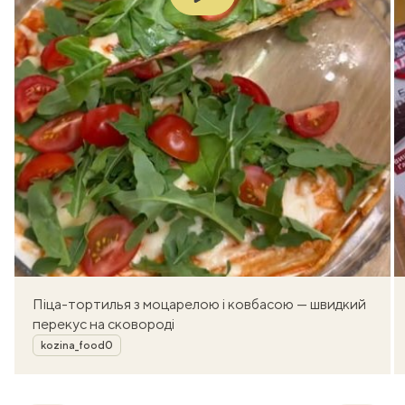
Піца-тортилья з моцарелою і ковбасою — швидкий
перекус на сковороді
Автор
kozina_food0