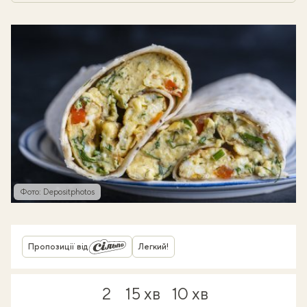
Фото: Depositphotos
Пропозиції від
Легкий!
2
15 хв
10 хв