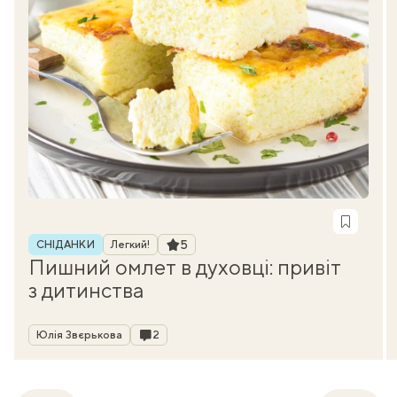
Рубрика
Рейтинг
5
СНІДАНКИ
Легкий!
Пишний омлет в духовці: привіт
з дитинства
Автор
Коментарі
Юлія Звєрькова
2