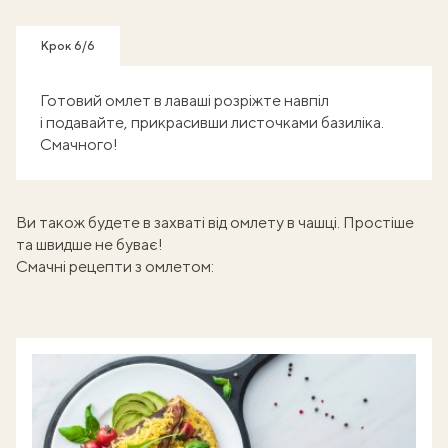
Крок 6/6
Готовий омлет в лаваші розріжте навпіл
і подавайте, прикрасивши листочками базиліка.
Смачного!
Ви також будете в захваті від
омлету в чашці
. Простіше
та швидше не буває!
Смачні рецепти з омлетом: