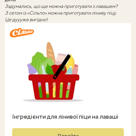
Задумались, що ще можна приготувати з лавашем?
З сетом із «Сільпо» можна приготувати ліниву піцу.
Це дуууже вигідно!
Інгредієнти для лінивої піци на лаваші
Перейти