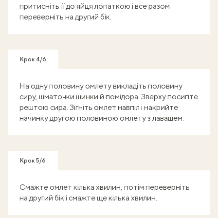
притисніть її до яйця лопаткою і все разом
переверніть на другий бік.
Крок 4/6
На одну половину омлету викладіть половину
сиру, шматочки шинки й помідора. Зверху посипте
рештою сира. Зігніть омлет навпіл і накрийте
начинку другою половиною омлету з лавашем.
Крок 5/6
Смажте омлет кілька хвилин, потім переверніть
на другий бік і смажте ще кілька хвилин.