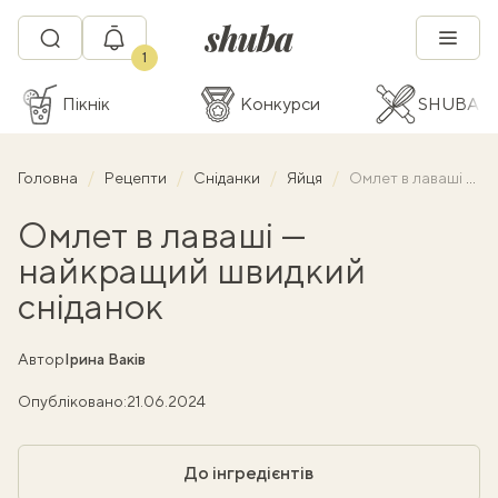
1
Пікнік
Конкурси
SHUBA C
Головна
Рецепти
Сніданки
Яйця
Омлет в лаваші — найкращий швидкий сніданок
Омлет в лаваші —
найкращий швидкий
сніданок
Автор
Ірина Ваків
Опубліковано:
21.06.2024
До інгредієнтів