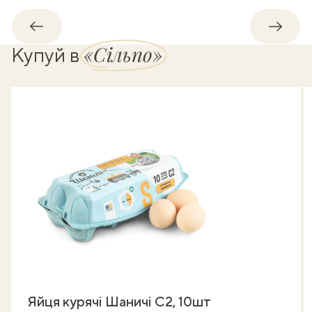
Назад
Впере
«Сільпо»
Купуй в
Яйця курячі Шаничі C2, 10шт