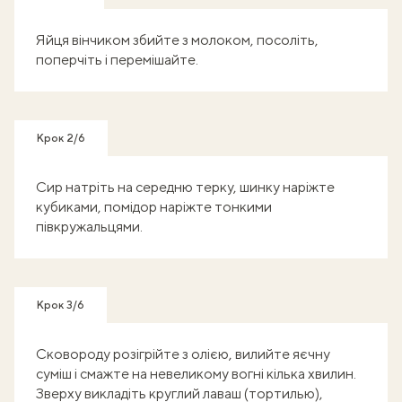
Яйця вінчиком збийте з молоком, посоліть,
поперчіть і перемішайте.
Крок 2/6
Сир натріть на середню терку, шинку наріжте
кубиками, помідор наріжте тонкими
півкружальцями.
Крок 3/6
Сковороду розігрійте з олією, вилийте яєчну
суміш і смажте на невеликому вогні кілька хвилин.
Зверху викладіть круглий лаваш (тортилью),