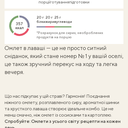
порції
готування
підготовки
20 г
20 г
25 г
білки
жири
вуглеводи
357
ккал
*Розрахунок для сирих, необроблених
продуктів на порцію
Омлет в лаваші — це не просто ситний
сніданок, який стане номер № 1 у вашій оселі,
це також зручний перекус на ходу та легка
вечеря.
Що нас підкупає у цій страві? Гармонія! Поєднання
ніжного омлету, розплавленого сиру, ароматної шинки
та хрусткого лаваша створює ідеальне комбо. Це не
менш смачно, ніж
омлет із сосисками та картоплею
.
Спробуйте:
Омлети з усього світу: рецепти на кожен
день