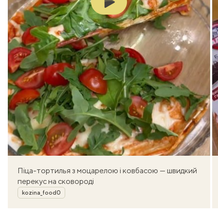
Піца-тортилья з моцарелою і ковбасою — швидкий
перекус на сковороді
Автор
kozina_food0