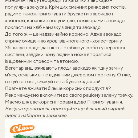
Різноманітні бутерброди та капапки з авокадо -
популярна закуска. Крім цих смачних ранкових тостів,
радимо також приготувати
брускети з авокадо і
хамоном
, канапки
з полуницею, помідорами і авокадо
,
покласти на хліб
намазку з яйця та авокадо
.
До того ж — це надзвичайно корисно. Адже авокадо
сприяє очищенню крові від «поганого» холестерину.
Збільшує працездатність і стабілізує роботу нервової
системи, завдяки чому людина може впоратися
із щоденним стресом та втомою.
Вегетаріанці вживають плоди авокадо як гідну заміну
м’ясу, оскільки він є відмінним джерелом протеїну. Отже,
готуйте тост, смакуйте та будьте здорові!
Прагнете вживати більше корисних продуктів?
Рекомендуємо включити до свого раціону зелену гречку.
Маємо для вас
корисні поради щодо її приготування
.
Вигідна пропозиція: приготуйте ще й лінивий сирний
пиріг з набором зі знижкою