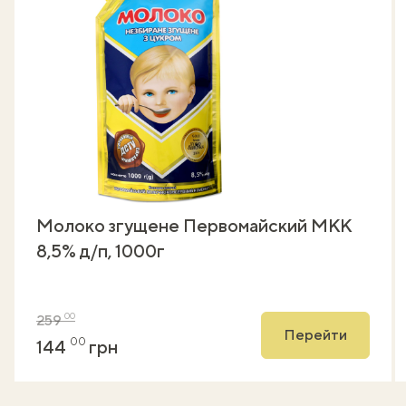
Молоко згущене Первомайский МКК
8,5% д/п, 1000г
00
259
Перейти
00
144
грн