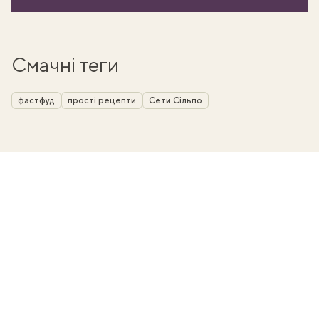
Смачні теги
фастфуд
прості рецепти
Сети Сільпо
ати
k