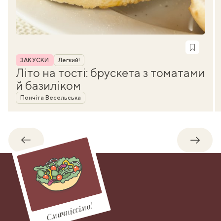
Рубрика
ЗАКУСКИ
Легкий!
Літо на тості: брускета з томатами
й базиліком
Автор
Пончіта Весельська
Назад
Впере
Смачніссімо!