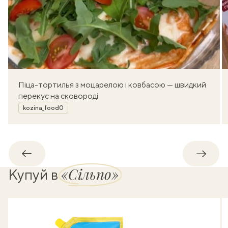
Піца-тортилья з моцарелою і ковбасою — швидкий
перекус на сковороді
Автор
kozina_food0
Назад
Впере
«Сільпо»
Купуй в