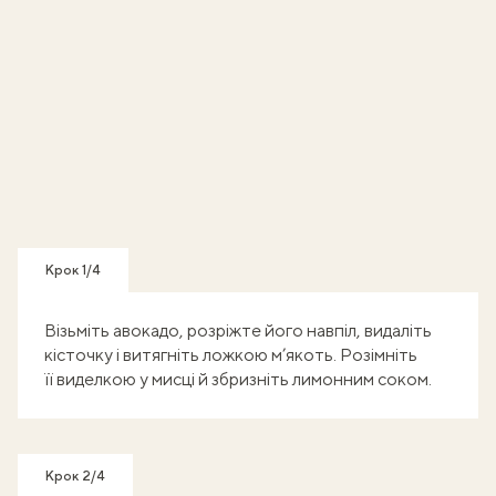
Крок 1/4
Візьміть авокадо, розріжте його навпіл, видаліть
кісточку і витягніть ложкою м’якоть. Розімніть
її виделкою у мисці й збризніть лимонним соком.
Крок 2/4