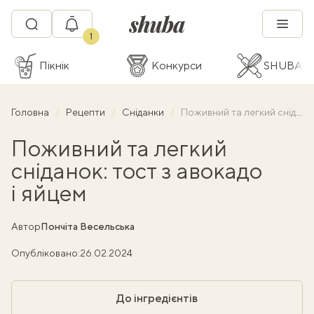
1
Пікнік
Конкурси
SHUBA C
Головна
Рецепти
Сніданки
Поживний та легкий сніданок: тост з авокадо і яйцем
Поживний та легкий
сніданок: тост з авокадо
і яйцем
Автор
Пончіта Весельська
Опубліковано:
26.02.2024
До інгредієнтів