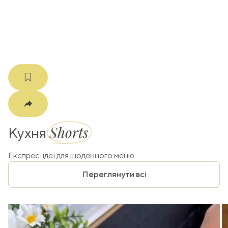
m
Shorts
Кухня
Експрес-ідеї для щоденного меню
Переглянути всі