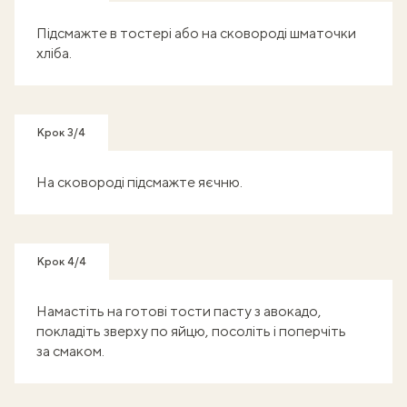
Підсмажте в тостері або на сковороді шматочки
хліба.
Крок 3/4
На сковороді підсмажте яєчню.
Крок 4/4
Намастіть на готові тости пасту з авокадо,
покладіть зверху по яйцю, посоліть і поперчіть
за смаком.