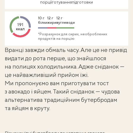
порції
готування
підготовки
10 г
12 г
12 г
білки
жири
вуглеводи
191
ккал
*Розрахунок для сирих, необроблених
продуктів на порцію
Вранці завжди обмаль часу. Але це не привід
видати до рота перше, що знайшлося
на полицях холодильника. Адже сніданок —
це найважливіший прийом їжі.
Ми пропонуємо вам приготувати тост
з авокадо і яйцем. Такий сніданок — чудова
альтернатива традиційним бутербродам
та яйцям в круту.