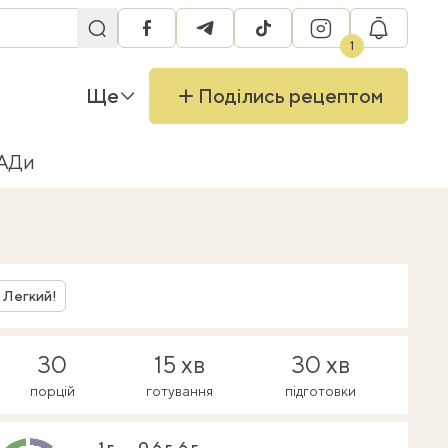
facebook
telegram
tiktok
instagram
RU
1
Ще
Поділись рецептом
БАДи
Легкий!
30
15 хв
30 хв
порцій
готування
підготовки
1 г
0.6 г
6 г