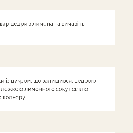
ар цедри з лимона та вичавіть
ки із цукром, що залишився, цедрою
 ложкою лимонного соку і сіллю
о кольору.