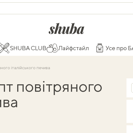
shuba.life
SHUBA CLUB
Лайфстайл
Усе про 
яного італійського печива
пт повітряного
ива