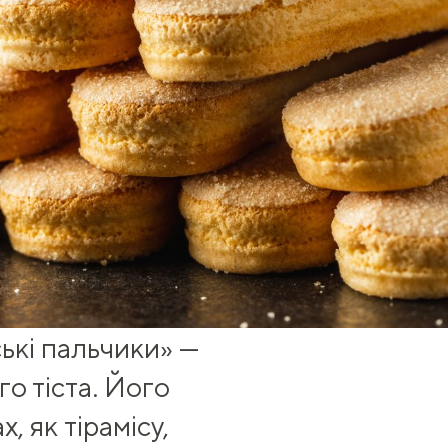
ські пальчики» —
го тіста
. Його
, як тірамісу,