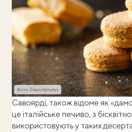
Фото: Depositphotos
Савоярді, також відоме як «дам
це італійське печиво, з
бісквітно
використовують у таких десертах