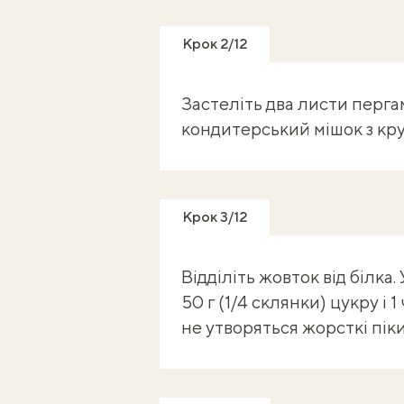
Крок 2/12
Застеліть два листи перг
кондитерський мішок з кру
Крок 3/12
Відділіть жовток від білка.
50 г (1/4 склянки) цукру і
не утворяться жорсткі піки