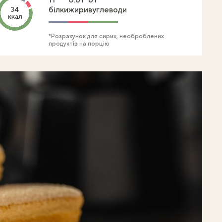
білки
жири
вуглеводи
34
ккал
*Розрахунок для сирих, необроблених
продуктів на порцію