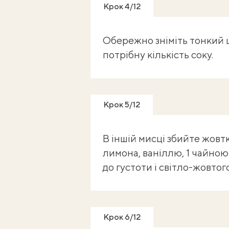
Крок 4/12
Обережно зніміть тонкий ш
потрібну кількість соку.
Крок 5/12
В іншій мисці збийте жовт
лимона, ваніллю, 1 чайною
до густоти і світло-жовтог
Крок 6/12