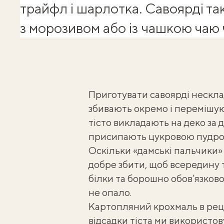
трайфл і шарлотка. Савоярді т
з морозивом або із чашкою чаю 
Приготувати савоярді нескладн
збивають окремо і перемішую
тісто викладають на деко за 
присипають
цукровою пудр
Оскільки «дамські пальчики» 
добре збити, щоб всередину т
білки та борошно обов’язков
не опало.
Картопляний крохмаль в ре
відсадки тіста ми використо