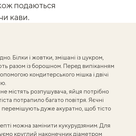
акож подаються
чи кави.
о. Білки і жовтки, змішані із цукром,
ть разом із борошном. Перед випіканням
допомогою кондитерського мішка і двічі
ою
.
не містять розпушувача, яйця потрібно
іста потрапило багато повітря. Яєчні
о перемішують дуже акуратно, щоб тісто
цепті можна
замінити кукурудзяним
. Для
вуємо круглий наконечник діаметром