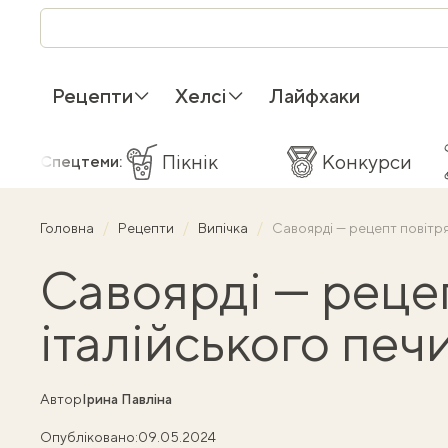
Рецепти
Хелсі
Лайфхаки
Пікнік
Конкурси
Спецтеми:
Головна
Рецепти
Випічка
Савоярді — рецепт повітр
Савоярді — реце
італійського печ
Автор
Ірина Павліна
Опубліковано:
09.05.2024