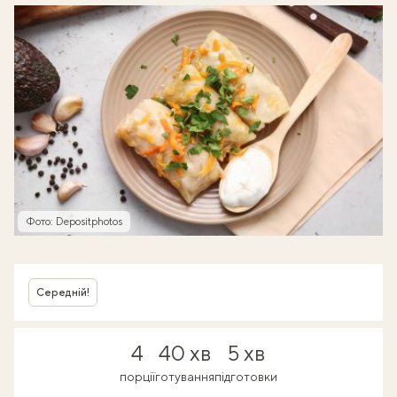
Фото: Depositphotos
Середній!
4
40 хв
5 хв
порції
готування
підготовки