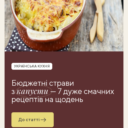
Рубрика
УКРАЇНСЬКА КУХНЯ
Бюджетні страви
капусти
з
— 7 дуже смачних
рецептів на щодень
До статті