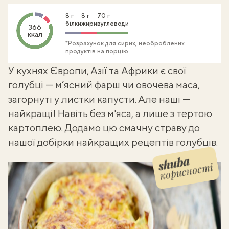
8 г
8 г
70 г
білки
жири
вуглеводи
366
ккал
*Розрахунок для сирих, необроблених
продуктів на порцію
У кухнях Європи, Азії та Африки є свої
голубці — м’ясний фарш чи овочева маса,
загорнуті у листки капусти. Але наші —
найкращі! Навіть без м'яса, а лише з тертою
картоплею. Додамо цю смачну страву до
нашої добірки
найкращих рецептів голубців
.
корисності
Shuba корисності