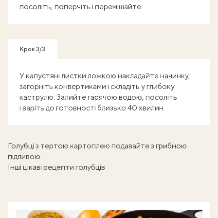
посоліть, поперчіть і перемішайте.
Крок 3/3
У капустяні листки ложкою накладайте начинку,
загорніть конвертиками і складіть у глибоку
каструлю. Залийте гарячою водою, посоліть
і варіть до готовності близько 40 хвилин.
Голубці з тертою картоплею подавайте з
грибною
підливою
.
Інші цікаві рецепти голубців