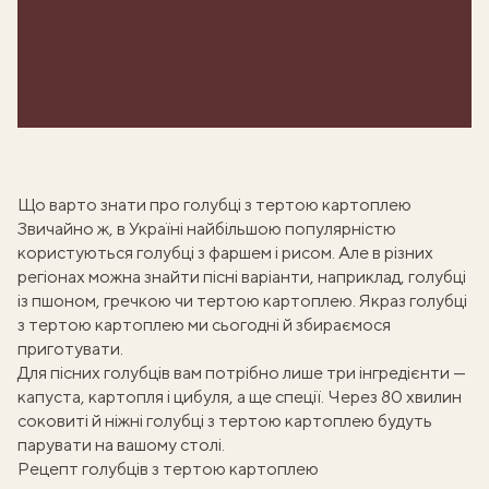
Що варто знати про голубці з тертою картоплею
Звичайно ж, в Україні найбільшою популярністю
користуються
голубці з фаршем і рисом
. Але в різних
регіонах можна знайти пісні варіанти, наприклад,
голубці
із пшоном
, гречкою чи тертою картоплею. Якраз голубці
з тертою картоплею ми сьогодні й збираємося
приготувати.
Для пісних голубців вам потрібно лише три інгредієнти —
капуста, картопля і цибуля, а ще спеції. Через 80 хвилин
соковиті й ніжні голубці з тертою картоплею будуть
парувати на вашому столі.
Рецепт голубців з тертою картоплею