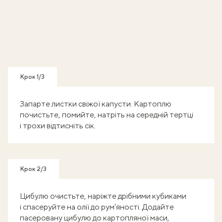
Крок 1/3
Запарте листки свіжої капусти. Картоплю
почистьте, помийте, натріть на середній тертці
і трохи відтисніть сік.
Крок 2/3
Цибулю очистьте, наріжте дрібними кубиками
і спасеруйте на олії до рум’яності. Додайте
пасеровану цибулю до картопляної маси,