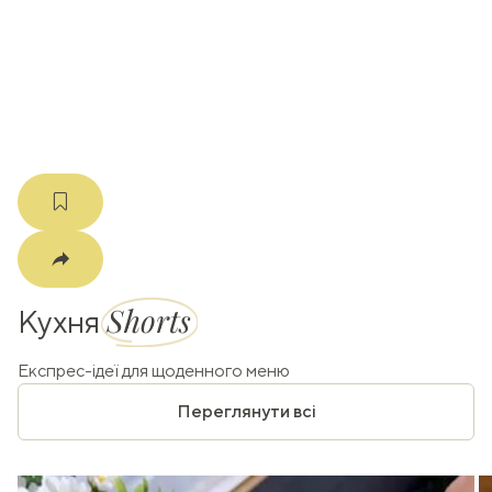
k
m
Shorts
Кухня
Експрес-ідеї для щоденного меню
Переглянути всі