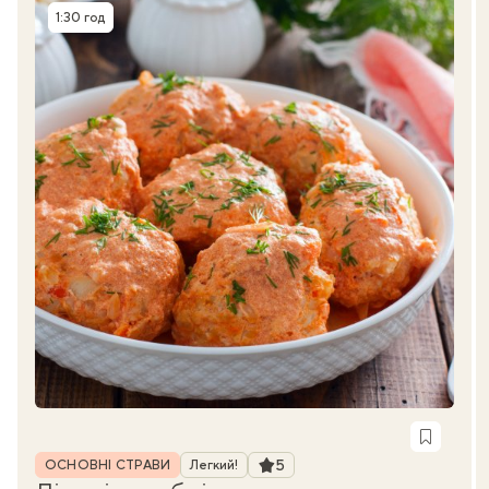
1:30 год
Час приготування
Рубрика
Рейтинг
5
ОСНОВНІ СТРАВИ
Легкий!