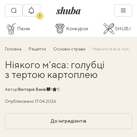
1
Пікнік
Конкурси
SHUBA C
Головна
Рецепти
Основні страви
Ніякого м’яса: голубці з тертою картоплею
Ніякого м’яса: голубці
з тертою картоплею
Коментарі
Рейтинг
Автор
Вікторія Ваків
1
5
Опубліковано:
17.04.2026
До інгредієнтів