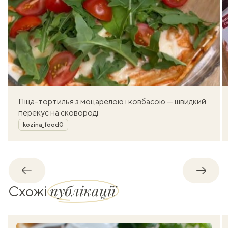
Піца-тортилья з моцарелою і ковбасою — швидкий
перекус на сковороді
Автор
kozina_food0
Назад
Впере
публікації
Схожі