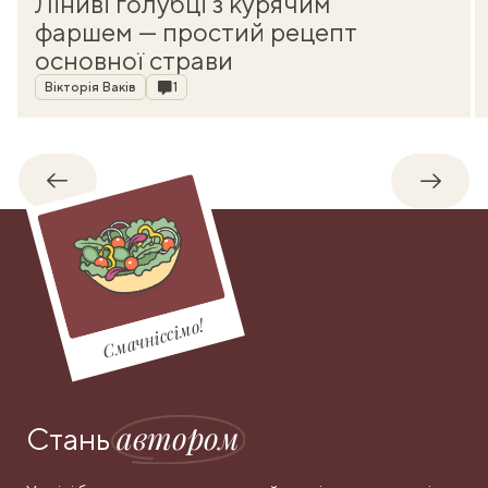
Ліниві голубці з курячим
фаршем — простий рецепт
основної страви
Автор
Коментарі
Вікторія Ваків
1
Назад
Впере
Смачніссімо!
автором
Стань