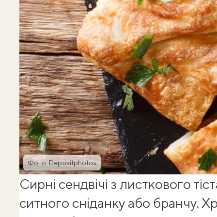
Фото: Depositphotos
Сирні сендвічі з листкового тіс
ситного
сніданку
або бранчу. Х