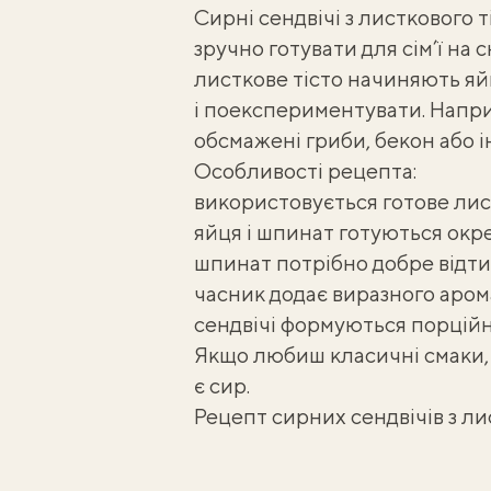
Сирні
сендвічі
з листкового т
зручно готувати для сім’ї на с
листкове тісто
начиняють яйц
і поекспериментувати. Напри
обсмажені гриби, бекон або і
Особливості рецепта:
використовується готове лист
яйця і шпинат готуються окр
шпинат потрібно добре відти
часник додає виразного арома
сендвічі формуються порційно
Якщо любиш класичні смаки,
є сир.
Рецепт сирних сендвічів з ли