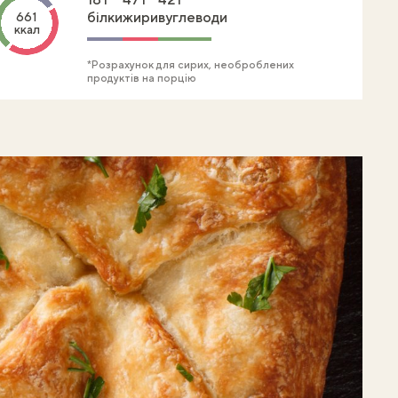
білки
жири
вуглеводи
661
ккал
*Розрахунок для сирих, необроблених
продуктів на порцію