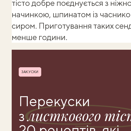
тісто добре поєднується з ніж
начинкою, шпинатом із часнико
сиром. Приготування таких сенд
менше години.
Рубрика
ЗАКУСКИ
Перекуски
листкового тіс
з
20 рецептів, які