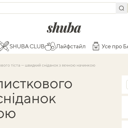
shuba.life
SHUBA CLUB
Лайфстайл
Усе про 
кового тіста — швидкий сніданок з яєчною начинкою
 листкового
сніданок
кою