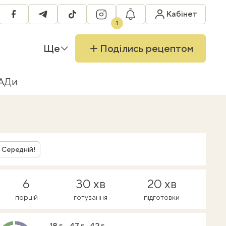
RU
Кабінет
facebook
telegram
tiktok
instagram
1
Ще
Поділись рецептом
БАДи
Середній!
6
30 хв
20 хв
порцій
готування
підготовки
18 г
47 г
42 г