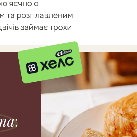
ною яєчною
м та розплавленим
вічів займає трохи
та
: