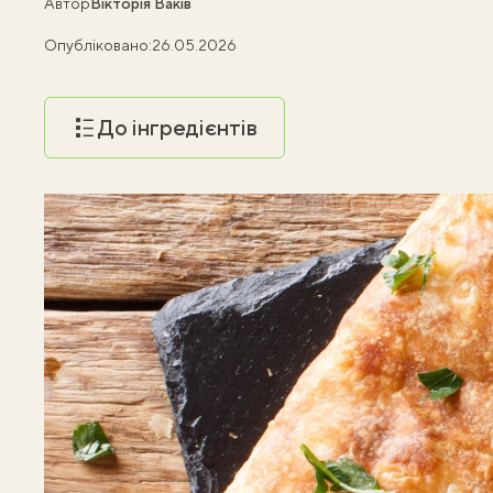
Автор
Вікторія Ваків
Опубліковано:
26.05.2026
До інгредієнтів