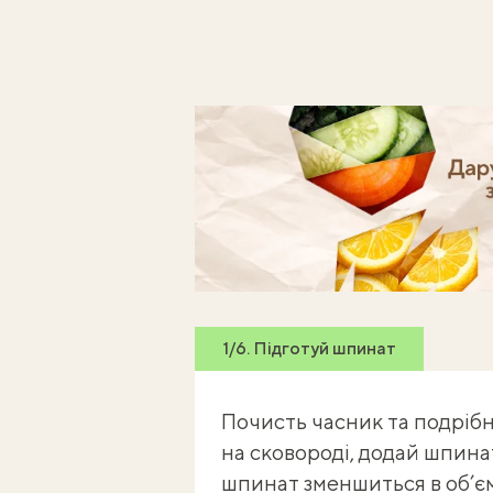
Готуй, знімай кроки - отриму
1/6. Підготуй шпинат
Почисть часник та подрібни 
на сковороді, додай шпинат
шпинат зменшиться в об’єм