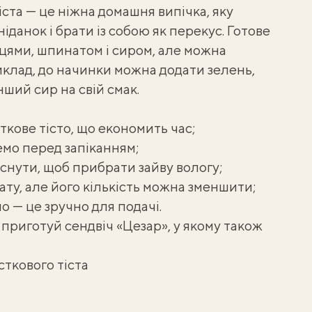
іста — це ніжна домашня випічка, яку
ніданок і брати із собою як перекус.
Готове
ями, шпинатом і сиром, але можна
клад, до начинки можна додати зелень,
нший сир на свій смак.
кове тісто, що економить час;
емо перед запіканням;
снути, щоб прибрати зайву вологу;
ту, але його кількість можна зменшити;
 — це зручно для подачі.
 приготуй
сендвіч «Цезар»
, у якому також
сткового тіста