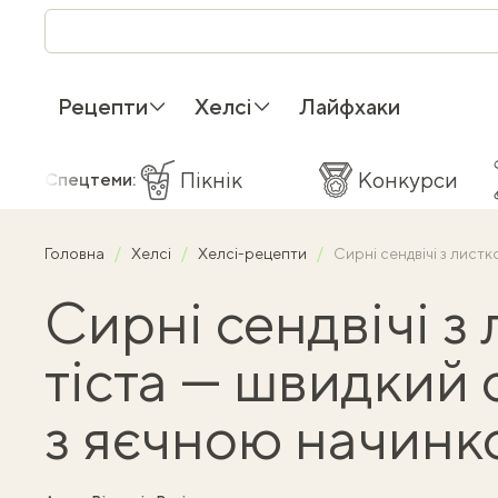
Рецепти
Хелсі
Лайфхаки
Пікнік
Конкурси
Спецтеми:
Головна
Хелсі
Хелсі-рецепти
Сирні сендвічі з лист
Сирні сендвічі з
тіста — швидкий 
з яєчною начин