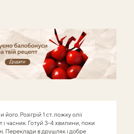
й балобонуси!
його. Розігрій 1 ст. ложку олії
 і часник. Готуй 3-4 хвилини, поки
і. Переклади в друшляк і добре