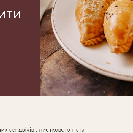
ити
х сендвічів з листкового тіста