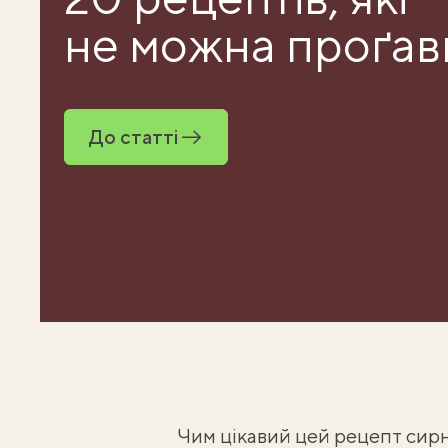
не можна проґав
До статті
Чим цікавий цей рецепт сирни