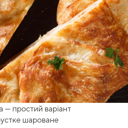
та — простий варіант
рустке шароване