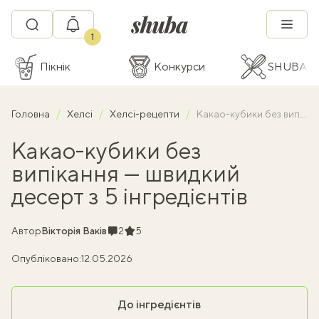
1
Пікнік
Конкурси
SHUBA C
Головна
Хелсі
Хелсі-рецепти
Какао-кубики без випікання — швидкий десерт з 5 інгредієнтів
Какао-кубики без
випікання — швидкий
десерт з 5 інгредієнтів
Коментарі
Рейтинг
Автор
Вікторія Ваків
2
5
Опубліковано:
12.05.2026
До інгредієнтів