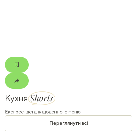
k
m
Shorts
Кухня
Експрес-ідеї для щоденного меню
Переглянути всі