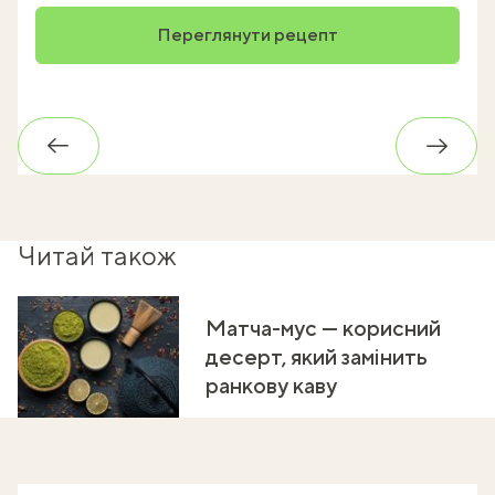
Переглянути рецепт
Назад
Впере
Читай також
Матча-мус — корисний
десерт, який замінить
ранкову каву