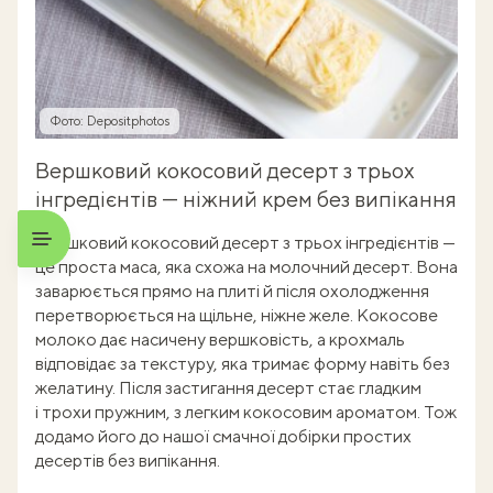
Фото: Depositphotos
Вершковий кокосовий десерт з трьох
інгредієнтів — ніжний крем без випікання
Вершковий кокосовий десерт з трьох інгредієнтів —
це проста маса, яка схожа на молочний десерт. Вона
заварюється прямо на плиті й після охолодження
перетворюється на щільне, ніжне желе. Кокосове
молоко дає насичену вершковість, а крохмаль
відповідає за текстуру, яка тримає форму навіть без
желатину. Після застигання десерт стає гладким
і трохи пружним, з легким кокосовим ароматом. Тож
додамо його до нашої смачної добірки простих
десертів без випікання.