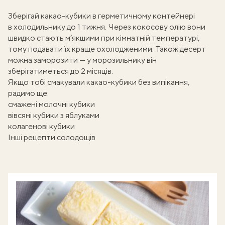
Зберігай какао-кубики в герметичному контейнері
в холодильнику до 1 тижня. Через кокосову олію вони
швидко стають м’якшими при кімнатній температурі,
тому подавати їх краще охолодженими. Також десерт
можна заморозити — у морозильнику він
зберігатиметься до 2 місяців.
Якщо тобі смакували какао-кубики без випікання,
радимо ще:
смажені молочні кубики
вівсяні кубики з яблуками
колагенові кубики
Інші рецепти солодощів