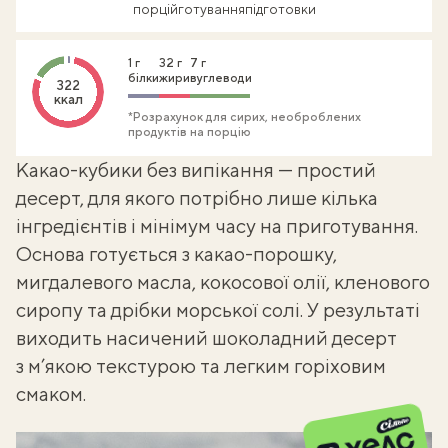
порцій
готування
підготовки
1 г
32 г
7 г
білки
жири
вуглеводи
322
ккал
*Розрахунок для сирих, необроблених
продуктів на порцію
Какао-кубики без випікання — простий
десерт, для якого потрібно лише кілька
інгредієнтів і мінімум часу на приготування.
Основа готується з какао-порошку,
мигдалевого масла, кокосової олії, кленового
сиропу та дрібки морської солі. У результаті
виходить насичений
шоколадний десерт
з м’якою текстурою та легким горіховим
смаком.