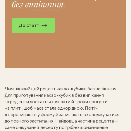
без випікання
До статті
Чим цікавий цей рецепт какао-кубиків без випікання
Для приготування какао-кубиків без випікання
інгредієнти достатньо змішати й трохи прогріти
на плиті, щоб маса стала однорідною. Потім
її переливають у форму й залишають охолоджуватися
до повного застигання. Найдовша частина рецепта —
саме очікування:
десерту
потрібно щонайменше