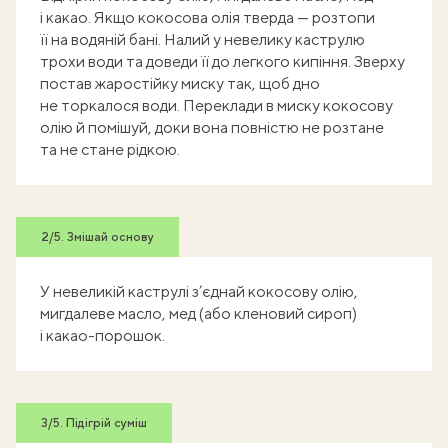
і какао. Якщо кокосова олія тверда — розтопи
її на водяній бані. Налий у невелику каструлю
трохи води та доведи її до легкого кипіння. Зверху
постав жаростійку миску так, щоб дно
не торкалося води. Переклади в миску кокосову
олію й помішуй, доки вона повністю не розтане
та не стане рідкою.
2/5. Змішай основу
У невеликій каструлі з’єднай кокосову олію,
мигдалеве масло, мед (або кленовий сироп)
і какао-порошок.
3/5. Підігрій суміш