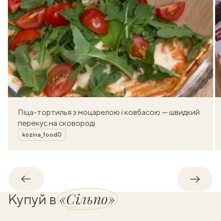
Піца-тортилья з моцарелою і ковбасою — швидкий
перекус на сковороді
Автор
kozina_food0
Назад
Впере
«Сільпо»
Купуй в