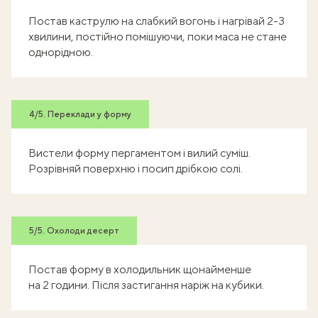
Постав каструлю на слабкий вогонь і нагрівай 2-3
хвилини, постійно помішуючи, поки маса не стане
однорідною.
4/5. Переклади у форму
Вистели форму пергаментом і вилий суміш.
Розрівняй поверхню і посип дрібкою солі.
5/5. Охолоди десерт
Постав форму в холодильник щонайменше
на 2 години. Після застигання наріж на кубики.