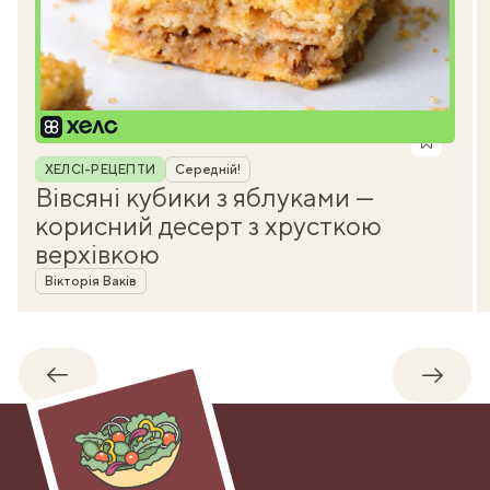
Рубрика
ХЕЛСІ-РЕЦЕПТИ
Середній!
Вівсяні кубики з яблуками —
корисний десерт з хрусткою
верхівкою
Автор
Вікторія Ваків
Назад
Впере