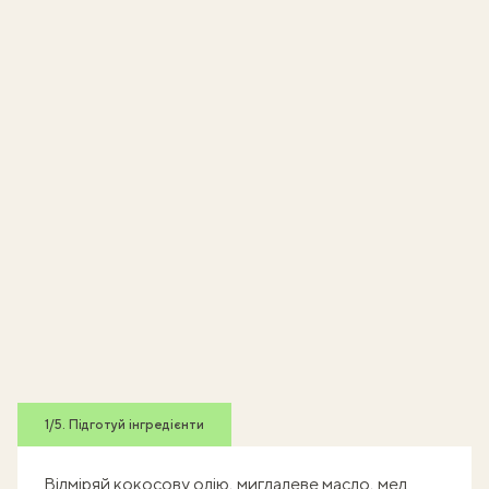
1/5. Підготуй інгредієнти
Відміряй кокосову олію, мигдалеве масло, мед