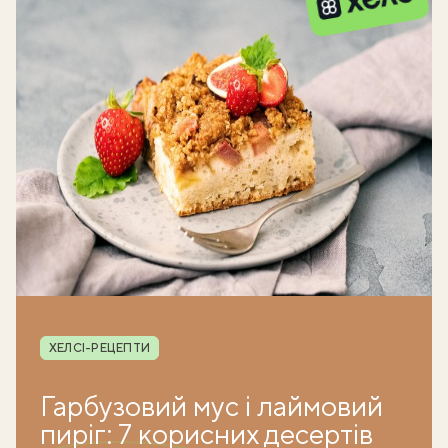
Рубрика
ХЕЛСІ-РЕЦЕПТИ
Гарбузовий мус і лаймовий
пиріг: 7 корисних десертів