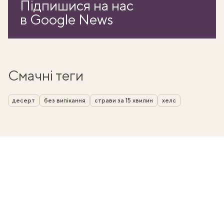
Підпишися на нас
в Google News
Смачні теги
десерт
без випікання
страви за 15 хвилин
хелс
ати