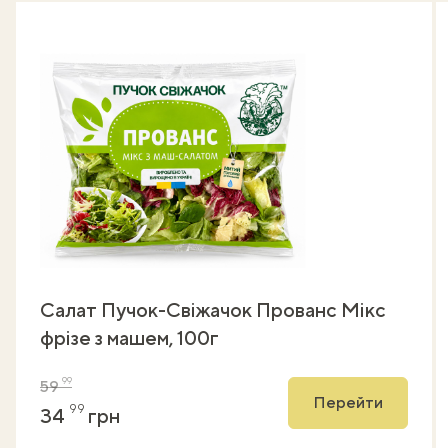
Салат Пучок-Свіжачок Прованс Мікс
фрізе з машем, 100г
99
59
Перейти
99
34
грн