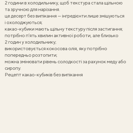
2 години в холодильнику, щоб текстура стала щільною
та зручною для нарізання.
це
десерт без випікання
— інгредієнти лише змішуються
і охолоджуються;
какао-кубики мають щільну текстуру після застигання;
потрібно п’ять хвилин активної роботи, але близько
2 годин у холодильнику;
використовується кокосова олія, яку потрібно
попередньо розтопити;
можна змінювати рівень солодкості за рахунок меду або
сиропу.
Рецепт какао-кубиків без випікання