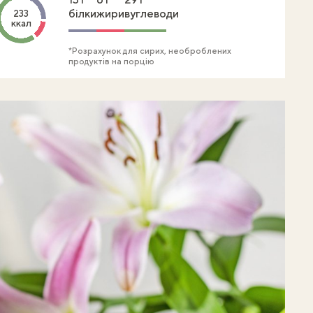
білки
жири
вуглеводи
233
ккал
*Розрахунок для сирих, необроблених
продуктів на порцію