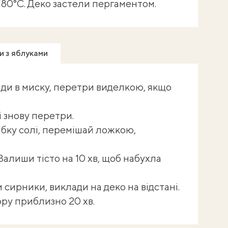
 180°С. Деко застели пергаментом.
ки з яблуками
и в миску, перетри виделкою, якщо
і знову перетри.
ібку солі, перемішай ложкою,
Залиши тісто на 10 хв, щоб набухла
и сирники, виклади на деко на відстані.
ору приблизно 20 хв.