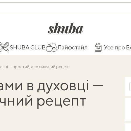
shuba.life
SHUBA CLUB
Лайфстайл
Усе про 
ховці — простий, але смачний рецепт
ми в духовці —
ачний рецепт