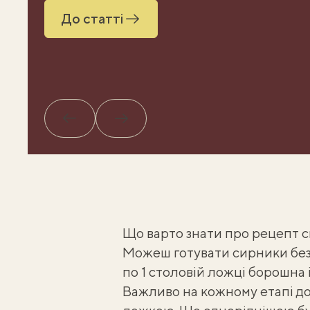
До статті
Назад
Вперед
Що варто знати про рецепт си
Можеш готувати
сирники без
по 1 столовій ложці борошна і
Важливо на кожному етапі до