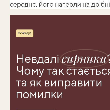
середнє, його натерли на дрібні
Shuba корисності
Рубрика
ПОРАДИ
сирники
Невдалі
Чому так стаєтьс
та як виправити
помилки