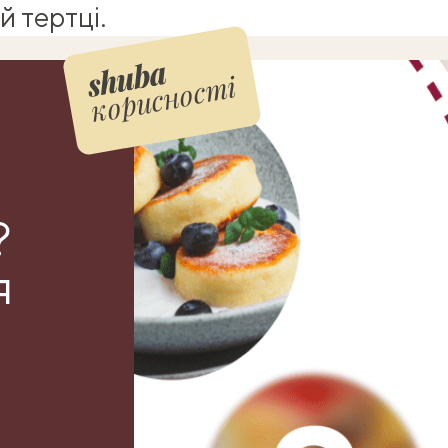
й тертці.
корисності
?
я