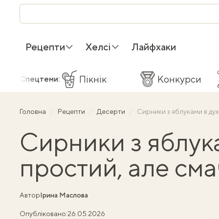
Рецепти
Хелсі
Лайфхаки
Пікнік
Конкурси
Спецтеми:
Головна
Рецепти
Десерти
Сирники з яблуками в ду
Сирники з яблука
простий, але см
Автор
Ірина Маслова
Опубліковано:
26.05.2026