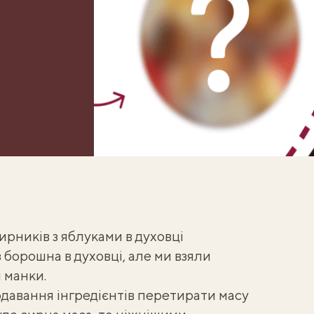
рників з яблуками в духовці
 борошна в духовці
, але ми взяли
 манки.
давання інгредієнтів перетирати масу