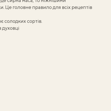
де сирна маса, то ніжнішими
и. Це головне правило для всіх
рецептів
є солодких сортів.
 духовці