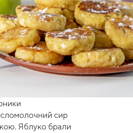
рники
кисломолочний сир
нкою. Яблуко брали