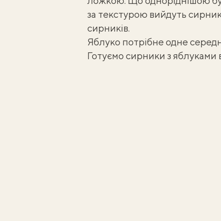
ложкою. Що одноріднішою бу
за текстурою вийдуть сирник
сирників
.
Яблуко потрібне одне середн
Готуємо сирники з яблуками в