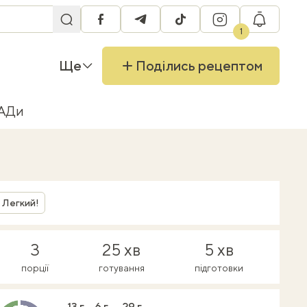
facebook
telegram
tiktok
instagram
RU
1
Ще
Поділись рецептом
БАДи
Легкий!
3
25 хв
5 хв
порції
готування
підготовки
13 г
6 г
29 г