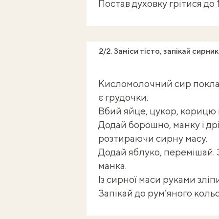
Постав духовку грітися до
2/2. Заміси тісто, запікай сирни
Кисломолочний сир поклад
є грудочки.
Вбий яйце, цукор, корицю 
Додай борошно, манку і др
розтираючи сирну масу.
Додай яблуко, перемішай. 
манка.
Із сирної маси руками зліп
Запікай до рум’яного коль